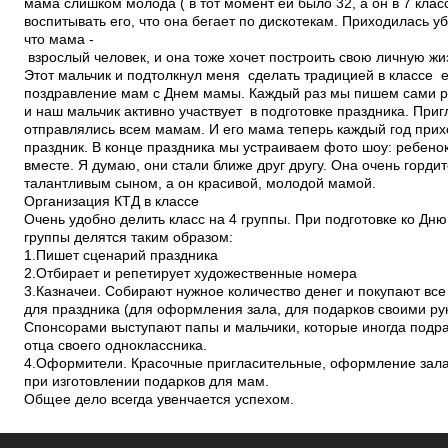
мама слишком молода ( в тот момент ей было 32, а он в 7 клас
воспитывать его, что она бегает по дискотекам. Приходилась у
что мама ­
взрослый человек, и она тоже хочет построить свою личную жи
Этот мальчик и подтолкнул меня сделать традицией в классе
поздравление мам с Днем мамы. Каждый раз мы пишем сами р
и наш мальчик активно участвует в подготовке праздника. Пр
отправлялись всем мамам. И его мама теперь каждый год при
праздник. В конце праздника мы устраиваем фото шоу: ребено
вместе. Я думаю, они стали ближе друг другу. Она очень горди
талантливым сыном, а он красивой, молодой мамой.
Организация КТД в классе
Очень удобно делить класс на 4 группы. При подготовке ко Д
группы делятся таким образом:
1.Пишет сценарий праздника
2.Отбирает и репетирует художественные номера
3.Казначеи. Собирают нужное количество денег и покупают вс
для праздника (для оформления зала, для подарков своими ру
Спонсорами выступают папы и мальчики, которые иногда подр
отца своего одноклассника.
4.Оформители. Красочные пригласительные, оформление зала
при изготовлении подарков для мам.
Общее дело всегда увенчается успехом.