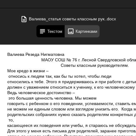
Валиева_статья советы классным рук..docx
Текстом
Картинками
Валиева Резеда Нигматовна
МАОУ СОШ № 76 г. Лесной Свердловской обла
Советы классным руководителям.
Мое кредо в жизни –
относись к людям так, как бы ты хотел, чтобы люди
относились к тебе. Этого я придерживаюсь и при работе с дет
должен с уважением относиться к ученику, к его человеческому
Ведь человеческое достоинство –
это большая ценность человека. Мы можем
говорить с ребенком о его поведении, успеваемости, ставить е
не можем ни единым словом или взглядом унизить его. Когда 
родительских собраниях нужно сказать родителям конкретных д
то,
касающееся их поведения или учебы, я стараюсь не обсуждать 
Для этого у меня есть письма для родителей, заранее пригото