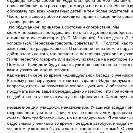
отдаю до начала собрания. Родители, прочитав мои послания, 
после собрания для разговора, а могут и не остаться. Но ни в 
обсуждать при всех конкретных детей, а тем более родителей 
Часто нам в своей работе приходится принять какое либо реш
лучшее решение –
это обдуманное, принятое в состоянии спокойствия. Мы
можем переживать негодование, но оно не должно приобретат
антипедагогических форм. (А. С. Макаренко). Что же делать?..
успокоиться. Перестань говорить, советовал Л.Н.Толстой, как т
заметишь, что раздражаешься. В состоянии гнева можно наруш
дойти вплоть до того, что полностью потеряешь доверие и уваж
Я или перестаю говорить или выхожу из класса на некоторое в
Помогает. Если дети будут видеть учителя чаще в гневе, чем в
каком уважении можно говорить.
Как же вести себя во время индивидуальной беседы с ученико
К такому разговору нужно готовиться заранее. Надо продумать 
вопросы, ответы на возможные вопросы ученика. И обязатель
продумать конец вашей беседы. Давно известно, что прямоли
воздействие на ученика зачастую неэффективно. Самое лучше
незаметное для учащихся, ненавязчивое. Учащиеся всегда п
откровенность учителя. Причем лучше просить, чем приказыва
суметь быть требовательным, но не придирчивым. Я стараюсь 
отдельными учениками во время поездок в автобусе, иногда вм
учеником, у которого бывали частые конфликты с мамой. Он сч