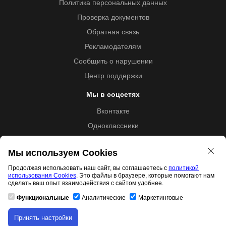
Политика персональных данных
Проверка документов
Обратная связь
Рекламодателям
Сообщить о нарушении
Центр поддержки
Мы в соцсетях
Вконтакте
Одноклассники
Youtube
Мы используем Cookies
Продолжая использовать наш сайт, вы соглашаетесь с
политикой
использования Cookies
. Это файлы в браузере, которые помогают нам
Образовательная лицензия №5257 от 09.09.2020 (Л035-
сделать ваш опыт взаимодействия с сайтом удобнее.
01253-67/00192487)
Функциональные
Аналитические
Маркетинговые
Принять настройки
Скачивание материала доступно только для
Свидетельство правообладателя товарного знака 11.01.2017