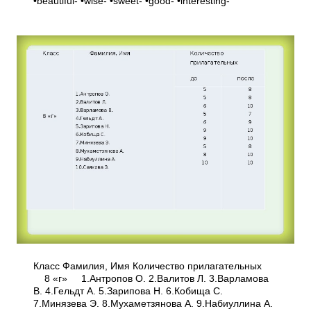
•beautiful- •wise- •sweet- •good- •interesting-
Класс Фамилия, Имя Количество прилагательных
8 «г» 1.Антропов О. 2.Валитов Л. 3.Варламова
В. 4.Гельдт А. 5.Зарипова Н. 6.Кобища С.
7.Минязева Э. 8.Мухаметзянова А. 9.Набиуллина А.