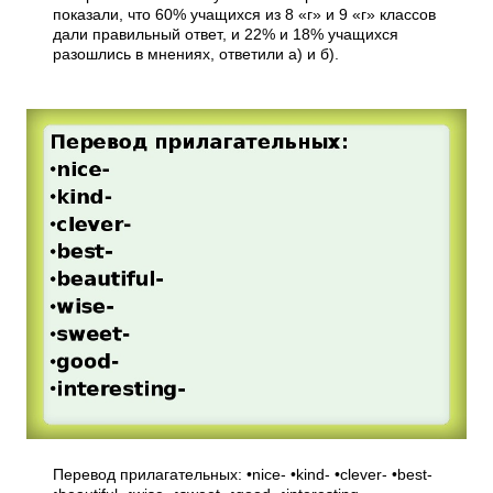
показали, что 60% учащихся из 8 «г» и 9 «г» классов
дали правильный ответ, и 22% и 18% учащихся
разошлись в мнениях, ответили а) и б).
Перевод прилагательных: •nice- •kind- •clever- •best-