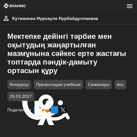
Кутжанова Нурсауле Нурбайдуллаевна
Мектепке дейінгі тәрбие мен
оқытудың жаңартылған
мазмұнына сәйкес ерте жастағы
топтарда пәндік-дамыту
ортасын құру
Конкурсы
Презентации учебные
Семинары
doc
29.03.2017
Поделиться