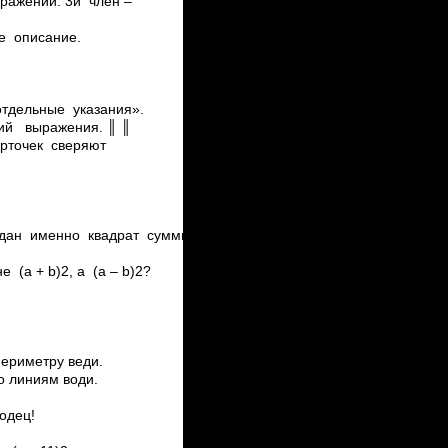
ажений. 3­й член –
ое описание.
тдельные указания».
ий выражения. ║ ║
рточек сверяют
дан именно квадрат суммы (4х­
 (а + b)2, а (а – b)2?
периметру веди.
о линиям води.
лодец!