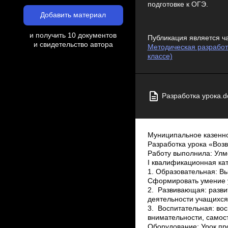
подготовке к ОГЭ.
Добавить материал
и получить 10 документов
Публикация является ч
и свидетельство автора
Методическая разработк
классе)
Разработка урока.d
Муниципальное казенн
Разработка урока «Возв
Работу выполнила: Улм
I квалификационная ка
1. Образовательная: В
Сформировать умение 
2. Развивающая: разви
деятельности учащихся,
3. Воспитательная: во
внимательности, самос
Оборудование: Урок пр