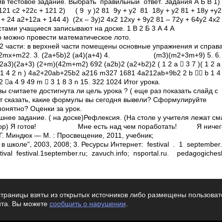
в тестовое задание. Выбрать правильный ответ. Задания А Б В 1)
 121 c2 +22c + 121 2) ( 9 ­ у )2 81 ­ 9у + y2 81 ­ 18у + y2 81 + 18у +
+ 24 а2+12а + 144 4) (2x – 3y)2 4x2 ­12xy + 9y2 81 – 72y + 64y2 4x2 
стами учащиеся записывают на доске. 1 В 2 Б 3 А 4 А
о можно провести математическое лото.
2 части: в верхней части помещены основные упражнения и справа
2­2mx+m22. 3. (2a+5b)2 (a­4)(a+4) 4. (m­3)(m2+3m+9) 5. 6. 7. 8
2 (2a­3)(2a+3) (2+m)(4­2m+m2) 692 (a2­b)2 (a2+b2)2 ( 1 2 a  3 7 
2 1 4 2 n ) 4a2+20ab+25b2 а2­16 m3­27 1681 4a2­12ab+9b2 2 b  b 1 
a 4 9 49 m  3 1 8 3 n 15. 322 1024 Итог урока.
ы считаете достигнута ли цель урока ? ( еще раз показать слайд с
ет сказать, какие формулы вы сегодня вывели? Сформулируйте
онятно? Оценки за урок.
нее задание. ( на доске)Рефлексия. (На столе у учителя лежат см
бор) Я готов! Мне есть над чем поработать! Я ничего не
 Г. Миндюк — М. : Просвещение, 2011, учебник;
 школе", 2003, 2008; 3. Ресурсы Интернет: ­ festival . 1 september.r
estival ­ festival.1september.ru; ­ zavuch.info; ­ nsportal.ru. ­ pedag
траницы взяты из открытых источников либо размещены пользовате
йта. Вы можете
сообщить о нарушении
.