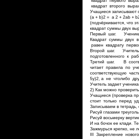
квадрат первого выраж
квадрат второго выраж
Учащиеся записывают 
(а + b)2 = а 2 + 2аb +
(подчёркивается, что 
квадрат суммы двух вы
Первый шаг. Ученики 
Квадрат суммы двух в
равен квадрату перв
Второй шаг. Учитель
подготовленного к раб
Третий шаг. В соотв
читает правила по уче
соответствующую част
5у)2, а не что­либо д
Учитель задает ученика
2) Как можно проверит
Учащиеся (проверка про
стоит только перед удв
Записываем в тетрадь,
Рисуй глазами треуголь
Рисуй восьмерку вертик
И на бочок ее клади. Т
Зажмурься крепко, не 
III Закрепление новог