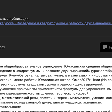
астью публикации:
а урока «Возведение в квадрат суммы и разности двух выражений»
ocx
Т
ое общеобразовательное учреждение Юмасинская средняя общео
едение в квадрат суммы и разности двух выражений» (урок алгебры
екен Кулумбетовна Калымова, учитель математики и информатик
тегория, место работы: Юмасинская школа.Юмас­2017г Цели (На сл
ывести формулы квадратов суммы и разности двух выражений.
учащихся практически применять эти формулы для упрощения в
тие математического мышления, творческо­поисковой
 математической речи, память, интерес к математике, умение лог
спитание познавательной деятельности учащихся, активности,
тоятельности.
оводится с использованием компьютерной техники, интерактивной