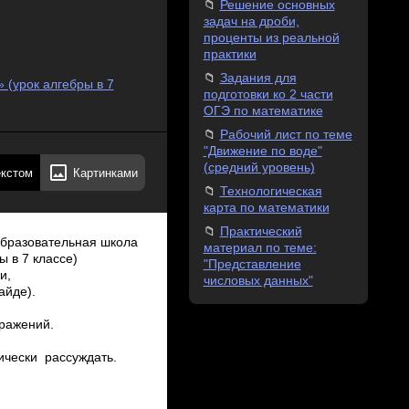
Решение основных
задач на дроби,
проценты из реальной
практики
Задания для
 (урок алгебры в 7
подготовки ко 2 части
ОГЭ по математике
Рабочий лист по теме
"Движение по воде"
(средний уровень)
екстом
Картинками
Технологическая
карта по математики
Практический
бразовательная школа
материал по теме:
 в 7 классе)
"Представление
и,
числовых данных"
айде).
ыражений.
ически рассуждать.