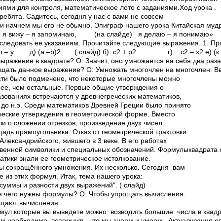
ниями для контроля, математическое лото с заданиями.Ход урока .
ребята. Садитесь, сегодня у нас с вами не совсем
и начнем мы его не обычно. Эпиграф нашего урока Китайская мудр
, я вижу – я запоминаю, (на слайде) я делаю – я понимаю»
следовать ее указаниям. Прочитайте следующие выражения. 1. П
 д) (а –b)2 ( слайд) б) с2 + р2 г) с2 – х2 е) (к 
 выражение в квадрате? О: Значит, оно умножается на себя два раза
ощать данное выражение? О: Умножать многочлен на многочлен. Вв
сти было подмечено, что некоторые многочлены можно
рее, чем остальные. Первые общие утверждения о
зованиях встречаются у древнегреческих математиков,
а до н.э. Среди математиков Древней Греции было принято
ческие утверждения в геометрической форме. Вместо
ли о сложении отрезков, произведение двух чисел
адь прямоугольника. Отказ от геометрической трактовки
лександрийского, жившего в 3 веке. В его работах
квенной символики и специальных обозначений. Формулыквадрата 
атики знали ее геометрическое истолкование.
ы сокращённого умножения. Их несколько. Сегодня вам
е из этих формул. Итак, тема нашего урока:
 суммы и разности двух выражений". ( слайд)
ля чего нужны формулы? О: Чтобы упрощать вычисления.
ощают вычисления.
ул которые вы выведете можно возводить большие числа в квадра
ам необходимо, вспомнить, что мы знаем и умеем. Актуализация о