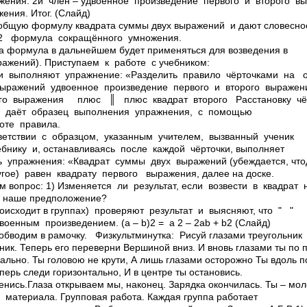
ения. 2­й член – удвоенное произведение первого и второго выр
ения. Итог. (Слайд)
общую формулу квадрата суммы двух выражений и дают словесн
 b2 ­ формула сокращённого умножения.
эта формула в дальнейшем будет применяться для возведения в
ражений). Приступаем к работе с учебником:
выполняют упражнение: «Разделить правило чёрточками на о
ыражений удвоенное произведение первого и второго выражен
ого выражения плюс ║ плюс квадрат второго Расстановку чё
 даёт образец выполнения упражнения, с помощью
оте правила.
етствии с образцом, указанным учителем, вызванный ученик
бнику и, останавливаясь после каждой чёрточки, выполняет
ь упражнения: «Квадрат суммы двух выражений (убеждается, что
ругое) равен квадрату первого выражения, далее на доске.
м вопрос: 1) Изменяется ли результат, если возвести в квадрат не
ь наше предположение?
исходит в группах) проверяют результат и выясняют, что " ­ "
оенным произведением. (а – b)2 = а 2 – 2аb + b2 (Слайд)
 обводим в рамочку. Физкультминутка: Рисуй глазами треугольник
ник. Теперь его переверни Вершиной вниз. И вновь глазами ты по 
ально. Ты головою не крути, А лишь глазами осторожно Ты вдоль п
еперь следи горизонтально, И в центре ты остановись.
ленись.Глаза открываем мы, наконец. Зарядка окончилась. Ты – мо
о материала. Групповая работа. Каждая группа работает