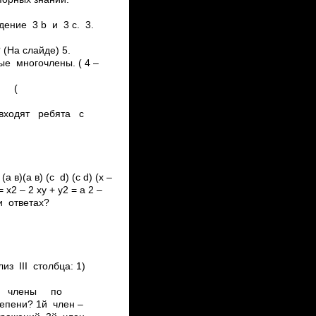
дение 3 b и 3 с. 3.
(На слайде) 5.
е многочлены. ( 4 –
д)
 ) (
х входят ребята с
a ­в) (c ­ d) (c ­d) (x –
 = x2 – 2 xy + y2 = а 2 –
и ответах?
з III столбца: 1)
и 3й члены по
ени? 1­й член –