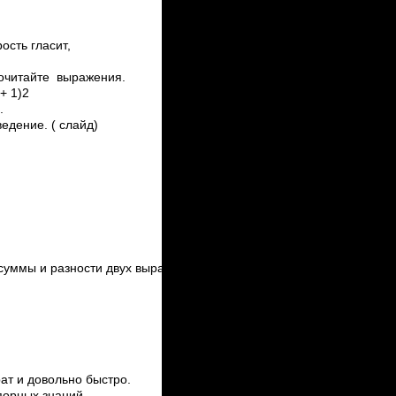
ость гласит,
рочитайте выражения.
+ 1)2
.
едение. ( слайд)
суммы и разности двух выражений знали еще в Древнем Вавилоне,
т и довольно быстро.
порных знаний.