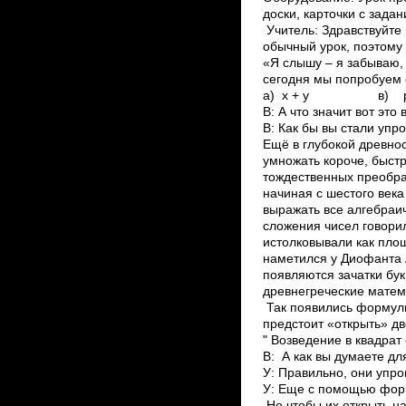
доски, карточки с зада
Учитель: Здравствуйте 
обычный урок, поэтому 
«Я слышу – я забываю
сегодня мы попробуем 
а) х + у в) р – у
В: А что значит вот это
В: Как бы вы стали упр
Ещё в глубокой древно
умножать короче, быст
тождественных преобра
начиная с шестого век
выражать все алгебраи
сложения чисел говори
истолковывали как площ
наметился у Диофанта А
появляются зачатки бу
древнегреческие матем
Так появились формул
предстоит «открыть» дв
" Возведение в квадрат
В: А как вы думаете д
У: Правильно, они упр
У: Еще с помощью форм
Но чтобы их открыть н