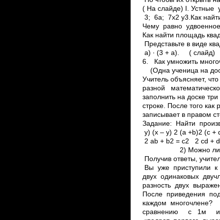
( На слайде) I. Устны
3; 6а; 7х2 у3.Как найт
Чему равно удвоенное
Как найти площадь квад
Представьте в виде к
а) ∙ 
6. Как умножить мног
(Одна ученица на доск
Учитель объясняет, чт
разной математическ
заполнить на доске три
строке. После того как 
записывает в правом ст
Задание: Найти произведе
y) (x – y) 2 (а +b)2 (c + 
2 аb + b2 = c2 ­ 2 cd 
2) Можно ли выраж
Получив ответы, учит
Вы уже приступили к
двух одинаковых двучл
разность двух выражени
После приведения под
каждом многочлене?
сравнению с 1­м и 2