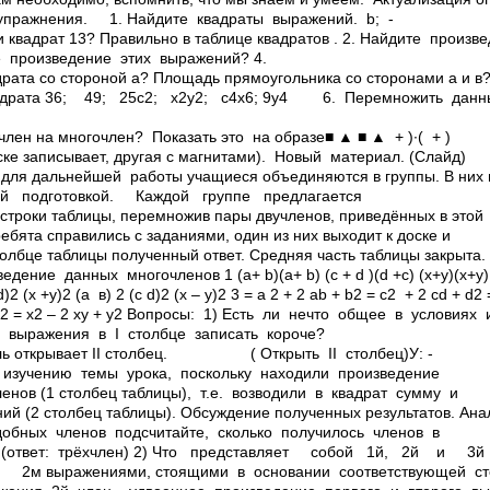
е упражнения. 1. Найдите квадраты выражений. b; ­
и квадрат 13? Правильно в таблице квадратов . 2. Найдите произве
 произведение этих выражений? 4.
рата со стороной а? Площадь прямоугольника со сторонами а и в? 
вадрата 36; 49; 25с2; х2у2; с4х6; 9у4 6. Перемножить данны
(3 + а). ( слай
очлен на многочлен? Показать это на образе■ ▲ ■ ▲ + )∙( +
е записывает, другая с магнитами). Новый материал. (Слайд)
о для дальнейшей работы учащиеся объединяются в группы. В ни
ой подготовкой. Каждой группе предлагается
 строки таблицы, перемножив пары двучленов, приведённых в этой
ребята справились с заданиями, один из них выходит к доске и
олбце таблицы полученный ответ. Средняя часть таблицы закрыта.
ние данных многочленов 1 (а+ b)(а+ b) (с + d )(d +c) (х+у)(х+у) (a­ в)(
d)2 (x +y)2 (а ­ в) 2 (c ­d)2 (x – y)2 3 = а 2 + 2 аb + b2 = c2 + 2 cd + d2
+ d2 = x2 – 2 xy + y2 Вопросы: 1) Есть ли нечто общее в условиях 
ения в I столбце записать короче?
ель открывает II столбец. ( Открыть II столбец)У: ­
 изучению темы урока, поскольку находили произведение
енов (1 столбец таблицы), т.е. возводили в квадрат сумму и
й (2 столбец таблицы). Обсуждение полученных результатов. Анали
обных членов подсчитайте, сколько получилось членов в
 (ответ: трёхчлен) 2) Что представляет собой 1й, 2й 
­м выражениями, стоящими в основании соответствующей степ