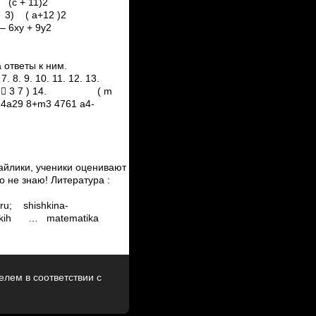
 (с + 11)2
y2 3) ( а+12 )2
– 6xy + 9y2
 ответы к ним.
. 9. 10. 11. 12. 13.
)( 1 2 a  3 7 ) 14. ( m
4 4a2­9 8+m3 4761 a4­
айлики, ученики оценивают себя и
 знаю! Литература :
u; ­ shishkina­
ogicheskih … matematika
лем в соответствии с