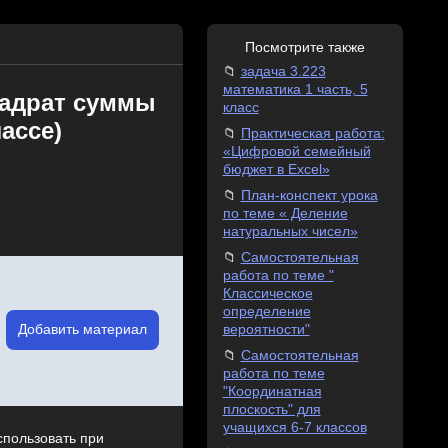
Посмотрите также
задача 3.223
математика 1 часть, 5
вадрат суммы
класс
ассе)
Практическая работа:
«Цифровой семейный
бюджет в Excel»
План-конспект урока
по теме « Деление
натуральных чисел»
Самостоятельная
работа по теме "
Классическое
определение
Добавить материал
вероятности"
Самостоятельная
работа по теме
"Координатная
плоскость" для
учащихся 6-7 классов
спользовать при