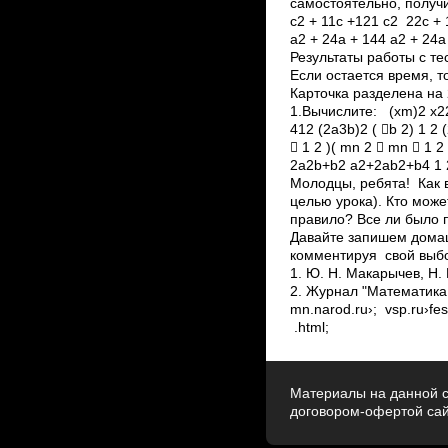
самостоятельно, получи
c2 + 11c +121 c2 ­ 22c +
а2 + 24а + 144 а2 + 24а 
Результаты работы с те
Если остается время, т
Карточка разделена на 
1.Вычислите: (x­m)2 x
412 (2a­3b)2 ( b 2) 1 
 1 2 )( mn 2  mn  1 
2a2b+b2 a2+2ab2+b4 1 2 
Молодцы, ребята! Как в
целью урока). Кто мож
правило? Все ли было п
Давайте запишем домаш
комментируя свой вы
1. Ю. Н. Макарычев, Н.
2. Журнал "Математика в
mn.narod.ru›; ­ v­sp.ru›f
.html;
Материалы на данной с
договором-офертой са