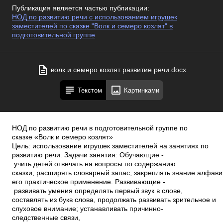
Публикация является частью публикации:
НОД по развитию речи с использованием игрушек
заместителей по сказке "Волк и семеро козлят" в
подготовительной группе
волк и семеро козлят развитие речи.docx
Текстом
Картинками
НОД по развитию речи в подготовительной группе по
сказке «Волк и семеро козлят»
Цель: использование игрушек заместителей на занятиях по
развитию речи. Задачи занятия: Обучающие ­
учить детей отвечать на вопросы по содержанию
сказки; расширять словарный запас, закреплять знание алфав
его практическое применение. Развивающие ­
развивать умения определять первый звук в слове,
составлять из букв слова, продолжать развивать зрительное и
слуховое внимание; устанавливать причинно­
следственные связи,