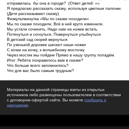
отправилась бы она в городе? (Ответ детей: «­»
Я предлагаю рассказать сказку, используя цветные палочки.
(Дети рассказывают сказку)
Физкультминутка «Мы по сказке походили»
Мы по сказке походили, Всё в ней круто изменили.
Мы устали сочинять, Надо нам на ножки встать.
Потянуться и согнуться, Повернуться улыбнуться.
В детский сад скорей вернуться.
По узенькой дорожке шагают наши ножки
С кочки на кочку, к волшебному мосточку
Через мостик мы пойдем Прямо в нашу группу попадём.
Итог: Ребята понравилось вам в сказке?
Что больше всего запомнилось?
Что для вас было самым трудным?
Материалы на данной страницы взяты из открытых
источников либо размещены пользователем в соответствии
с договором-офертой сайта. Вы можете
сообщить о
нарушении
.