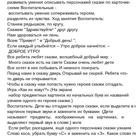
развивать умения описывать персонажей сказки по карточке­
схеме Воспитательные ­
воспитывать умение сопереживать героям,
разделять их чувства. Ход занятия Воспитатель:
Станем рядышком, по кругу,
Скажем "Здравствуйте! " друг другу.
Нам здороваться ни лень:
Всем "Привет! " и "Добрый день! ";
Если каждый улыбнётся – Утро доброе начнётся. –
ДОБРОЕ УТРО!
Все ребята любят сказки, волшебный добрый мир. ­
Много сказок есть на свете Сказки очень любят дети
Все хотят в них побывать И немного поиграть
Перед нами в сказку дверь Открывай ее скорей. Ребята что­
то дверь не открывается.
Чтобы в сказку нам попасть нужно героев сказки отгадать.
Игра «Как их зовут?».(На экране
набор предметных картинок из начальных букв их названий
узнаем одного из героев сказки.)
Воспитатель: Дети вы отгадаете героя сказки, если выделите в
картинок первые звуки и замените их буквами. (Дети
называют предметы, изображенные на картинках, и
выделяют первый звук в слове.) волк
Если ребус разгадаем, ещё одного персонажа сказки узнаем.
Слово коса, убрать букву «С» и заменить на «З». Какое слово 