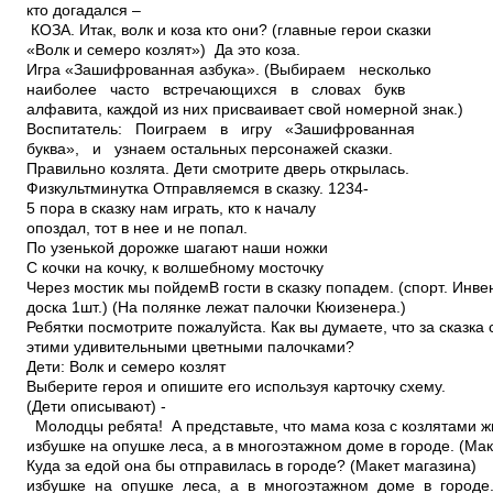
кто догадался –
КОЗА. Итак, волк и коза кто они? (главные герои сказки
«Волк и семеро козлят») Да это коза.
Игра «Зашифрованная азбука». (Выбираем несколько
наиболее часто встречающихся в словах букв
алфавита, каждой из них присваивает свой номерной знак.)
Воспитатель: Поиграем в игру «Зашифрованная
буква», и узнаем остальных персонажей сказки.
Правильно козлята. Дети смотрите дверь открылась.
Физкультминутка Отправляемся в сказку. 1­2­3­4­
5 пора в сказку нам играть, кто к началу
опоздал, тот в нее и не попал.
По узенькой дорожке шагают наши ножки
С кочки на кочку, к волшебному мосточку
Через мостик мы пойдемВ гости в сказку попадем. (спорт. Инве
доска 1шт.) (На полянке лежат палочки Кюизенера.)
Ребятки посмотрите пожалуйста. Как вы думаете, что за сказка
этими удивительными цветными палочками?
Дети: Волк и семеро козлят
Выберите героя и опишите его используя карточку схему.
(Дети описывают) ­
Молодцы ребята! А представьте, что мама коза с козлятами ж
избушке на опушке леса, а в многоэтажном доме в городе. (Ма
Куда за едой она бы отправилась в городе? (Макет магазина)
избушке на опушке леса, а в многоэтажном доме в городе