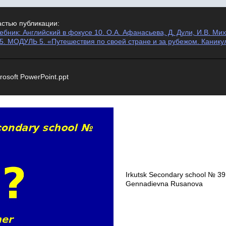
астью публикации:
бник: Английский в фокусе 10. О.А. Афанасьева, Д. Дули, И.В. Михе
15. МОДУЛЬ 5. «Путешествия по своей стране и за рубежом. Канику
rosoft PowerPoint.ppt
Irkutsk Secondary school № 39
Gennadievna Rusanova