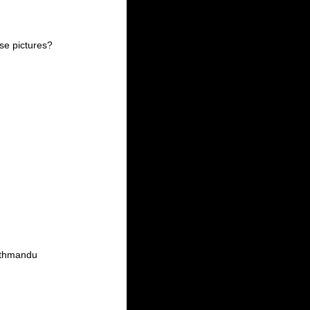
se pictures?
thmandu