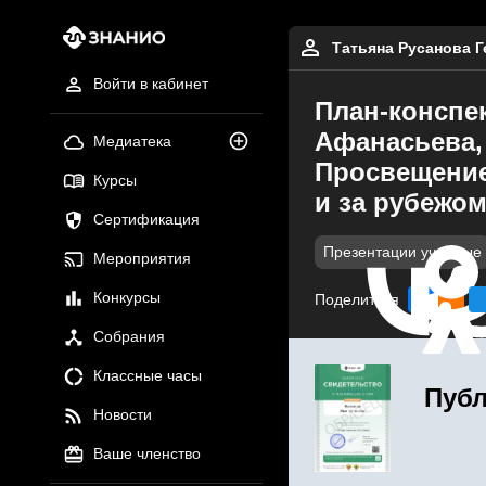
Татьяна Русанова 
Войти в кабинет
План-конспек
Афанасьева, Д
Медиатека
Просвещение
Курсы
и за рубежо
Сертификация
Презентации учебные
Мероприятия
Конкурсы
Поделиться
Собрания
Классные часы
Публ
Новости
Ваше членство