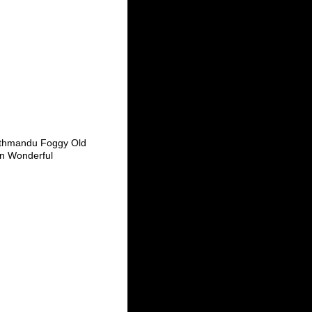
thmandu Foggy Old
n Wonderful