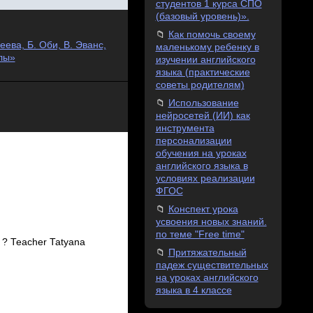
студентов 1 курса СПО
(базовый уровень)».
Как помочь своему
ева, Б. Оби, В. Эванс,
маленькому ребенку в
лы»
изучении английского
языка (практические
советы родителям)
Использование
нейросетей (ИИ) как
инструмента
персонализации
обучения на уроках
английского языка в
условиях реализации
ФГОС
Конспект урока
усвоения новых знаний.
по теме "Free time"
 ? Teacher Tatyana
Притяжательный
падеж существительных
на уроках английского
языка в 4 классе