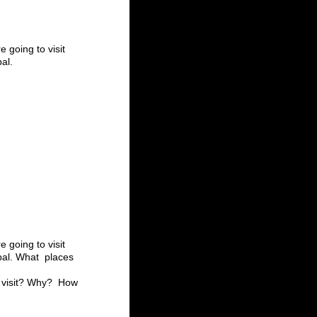
 going to visit
al.
 going to visit
pal. What places
o visit? Why? How