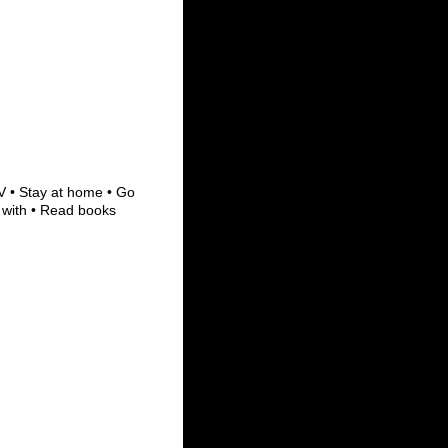
V • Stay at home • Go
 with • Read books