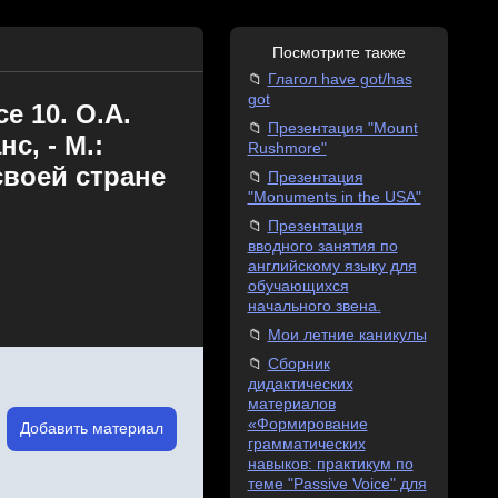
Посмотрите также
Глагол have got/has
got
е 10. О.А.
Презентация "Mount
с, - М.:
Rushmore"
своей стране
Презентация
"Monuments in the USA"
Презентация
вводного занятия по
английскому языку для
обучающихся
начального звена.
Мои летние каникулы
Сборник
дидактических
материалов
«Формирование
Добавить материал
грамматических
навыков: практикум по
теме "Passive Voice" для