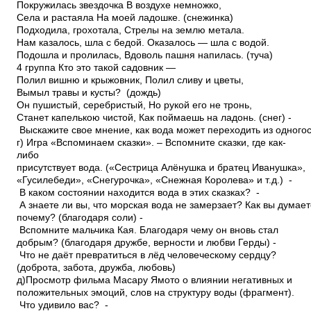
Покружилась звездочка В воздухе немножко,
Села и растаяла На моей ладошке. (снежинка)
Подходила, грохотала, Стрелы на землю метала.
Нам казалось, шла с бедой. Оказалось — шла с водой.
Подошла и пролилась, Вдоволь пашня напилась. (туча)
4 группа Кто это такой садовник —
Полил вишню и крыжовник, Полил сливу и цветы,
Вымыл травы и кусты? (дождь)
Он пушистый, серебристый, Но рукой его не тронь,
Станет капелькою чистой, Как поймаешь на ладонь. (снег) ­
Выскажите свое мнение, как вода может переходить из одногос
г) Игра «Вспоминаем сказки». – Вспомните сказки, где как­
либо
присутствует вода. («Сестрица Алёнушка и братец Иванушка»,
«Гуси­лебеди», «Снегурочка», «Снежная Королева» и т.д.) ­
В каком состоянии находится вода в этих сказках? ­
А знаете ли вы, что морская вода не замерзает? Как вы думае
почему? (благодаря соли) ­
Вспомните мальчика Кая. Благодаря чему он вновь стал
добрым? (благодаря дружбе, верности и любви Герды) ­
Что не даёт превратиться в лёд человеческому сердцу?
(доброта, забота, дружба, любовь)
д)Просмотр фильма Масару Ямото о влиянии негативных и
положительных эмоций, слов на структуру воды (фрагмент).
­ Что удивило вас? ­