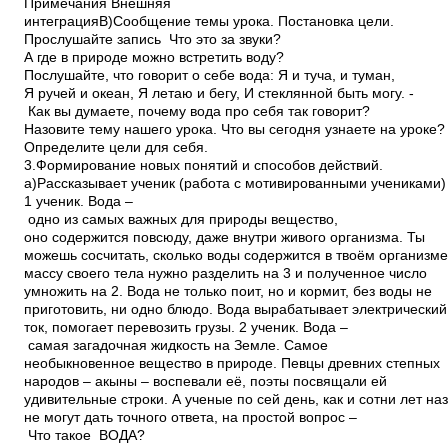
Примечания Внешняя
интеграцияВ)Сообщение темы урока. Постановка цели.
Прослушайте запись ­ Что это за звуки?
А где в природе можно встретить воду?
Послушайте, что говорит о себе вода: Я и туча, и туман,
Я ручей и океан, Я летаю и бегу, И стеклянной быть могу. ­
Как вы думаете, почему вода про себя так говорит?
Назовите тему нашего урока. Что вы сегодня узнаете на уроке
Определите цели для себя.
3.Формирование новых понятий и способов действий.
а)Рассказывает ученик (работа с мотивированными учениками)
1 ученик. Вода –
одно из самых важных для природы вещество,
оно содержится повсюду, даже внутри живого организма. Ты
можешь сосчитать, сколько воды содержится в твоём организм
массу своего тела нужно разделить на 3 и полученное число
умножить на 2. Вода не только поит, но и кормит, без воды не
приготовить, ни одно блюдо. Вода вырабатывает электрически
ток, помогает перевозить грузы. 2 ученик. Вода –
самая загадочная жидкость на Земле. Самое
необыкновенное вещество в природе. Певцы древних степных
народов – акыны – воспевали её, поэты посвящали ей
удивительные строки. А ученые по сей день, как и сотни лет наз
не могут дать точного ответа, на простой вопрос –
Что такое ВОДА?