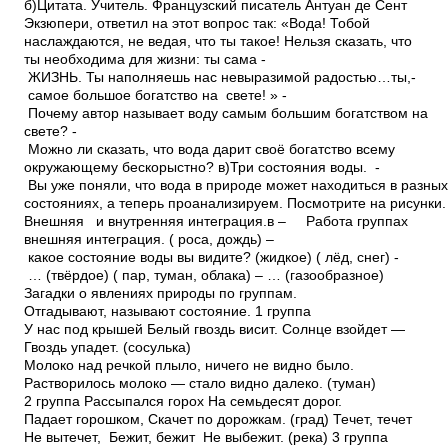
б)Цитата. Учитель. Французский писатель Антуан де Сент
Экзюпери, ответил на этот вопрос так: «Вода! Тобой
наслаждаются, не ведая, что ты такое! Нельзя сказать, что
ты необходима для жизни: ты сама ­
ЖИЗНЬ. Ты наполняешь нас невыразимой радостью…ты,­
самое большое богатство на свете! » ­
Почему автор называет воду самым большим богатством на
свете? ­
Можно ли сказать, что вода дарит своё богатство всему
окружающему бескорыстно? в)Три состояния воды. ­
Вы уже поняли, что вода в природе может находиться в разны
состояниях, а теперь проанализируем. Посмотрите на рисунки.
Внешняя и внутренняя интеграция.в – Работа группах
внешняя интеграция. ( роса, дождь) –
какое состояние воды вы видите? (жидкое) ( лёд, снег) ­
… (твёрдое) ( пар, туман, облака) – … (газообразное)
Загадки о явлениях природы по группам.
Отгадывают, называют состояние. 1 группа
У нас под крышей Белый гвоздь висит. Солнце взойдет —
Гвоздь упадет. (сосулька)
Молоко над речкой плыло, ничего не видно было.
Растворилось молоко — стало видно далеко. (туман)
2 группа Рассыпался горох На семьдесят дорог.
Падает горошком, Скачет по дорожкам. (град) Течет, течет ­
Не вытечет, Бежит, бежит­ Не выбежит. (река) 3 группа