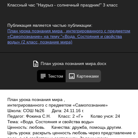
Классный час "Наурыз - солнечный праздник!" 3 класс
Публикация является частью публикации:
План урока познания мира , интегрированного с предметом
«Самопознание» на тему "«Вода. Состояния и свойства
воды» (2 класс, познание мира)
План урока познания мира.docx
Текстом
Картинками
План урока познания мира ,
интегрированного с предметом «Самопознание»
Школа: СОШ №26 Дата: 24.11.16 г.
Педагог: Фокина С.Н. Класс: 2 «Г» Кол­во уч­ся: 24
Тема: «Вода. Состояния и свойства воды»
Ценность: любовь. Качества: дружба, помощь другим.
Цель урока: раскрыть ценность любовь через представление о