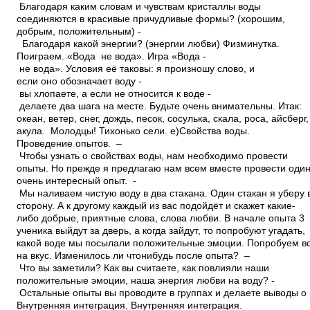
Благодаря каким словам и чувствам кристаллы воды
соединяются в красивые причудливые формы? (хорошим,
добрым, положительным) ­
Благодаря какой энергии? (энергии любви) Физминутка.
Поиграем. «Вода ­ не вода». Игра «Вода ­
не вода». Условия её таковы: я произношу слово, и
если оно обозначает воду ­
вы хлопаете, а если не относится к воде ­
делаете два шага на месте. Будьте очень внимательны. Итак:
океан, ветер, снег, дождь, песок, сосулька, скала, роса, айсберг
акула. ­ Молодцы! Тихонько сели. е)Свойства воды.
Проведение опытов. –
Чтобы узнать о свойствах воды, нам необходимо провести
опыты. Но прежде я предлагаю нам всем вместе провести оди
очень интересный опыт. ­
Мы наливаем чистую воду в два стакана. Один стакан я уберу 
сторону. А к другому каждый из вас подойдёт и скажет какие­
либо добрые, приятные слова, слова любви. В начале опыта 3
ученика выйдут за дверь, а когда зайдут, то попробуют угадать,
какой воде мы посылали положительные эмоции. Попробуем в
на вкус. Изменилось ли что­нибудь после опыта? –
Что вы заметили? Как вы считаете, как повлияли наши
положительные эмоции, наша энергия любви на воду? ­
Остальные опыты вы проводите в группах и делаете выводы о
Внутренняя интеграция. Внутренняя интеграция.