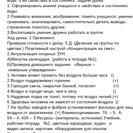
воде, о её свойствах и состояниях. Задачи урока:
1. Сформировать знания учащихся о свойствах и состояниях
воды.
2.Развивать внимание, воображение, память учащихся; умени
сравнивать, анализировать, самостоятельно делать выводы,
стремление помогать другим;
3.Воспитывать умение дружно работать в группе.
Ход урока: 1.Оргмомент.
Проверка готовности к уроку: 5 Д. (Деление на группы по
цветам.) Позитивный настрой «Концентрация на свет».
2.Актуализация опорных ЗУН.
А)Минутка календаря. (работа в тетради №1)
Б)Проверка домашнего задания. «Верные –
неверные утверждения»
1.Человек может прожить без воздуха больше часа (­)
2.Воздух поддерживает горение. (+)
3.Горящая свеча, накрытая банкой, погаснет (+)
4.Воздух в городе чище, чем в лесу. (­)
5.Надувная лодка не тонет, потому что воздух легкий (+)
6.Здоровье человека не зависит от состояния воздуха (­)
7.На трубах заводов и фабрик устанавливают фильтры для за
воздуха от загрязнения. (+) Взаимооценивание. 7б. – 5; 6­
5б – 4; 4­3б – 3 Ресурсы: (материалы, источники) Учебник,
рабочая тетрадь №1, цветные карандаши, аудио и
видео записи, карточки, оборудование для опытов.