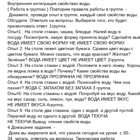
Внутренняя интеграция.свойствах воды.
( Работа в группах.) Повторим правила работы в группе. ­
Докажите, проведя опыт в группе, каждый своё свойство воды.
Обсудите. Ответьте на вопросы. Выберите того, кто будет
презентовать ответ. 1группа.
Опыт1 : На столе стакан, чашка, блюдце. Налей воду в
посуду. Посмотрите, какую форму приняла вода? Сделайте выв
ВОДА ИМЕЕТ СВОЮ ФОРМУ НЕ ИМЕЕТ СВОЮ ФОРМУ
Опыт 2: На столе лежит цветная бумага. Сравни цвет воды с
цветом бумаги. Можно сказать, что вода красная? Жёлтая?
Зелёная? ВОДА ИМЕЕТ ЦВЕТ НЕ ИМЕЕТ ЦВЕТ 2группа.
Опыт 3: На столе стакан с водой. Положите в него ложку. Хоро
ли видна ложка в воде? Почему? Какие свойства воды вы
обнаружили? ВОДА ПРОЗРАЧНА НЕ ПРОЗРАЧНА
Опыт 4: На столе стакан с водой. Понюхайте воду. Чем она
пахнет? ВОДА С ЗАПАХОМ БЕЗ ЗАПАХА 3 группа.
Опыт5: На столе стаканы с водой. Попробуй на вкус воду. Како
на вкус сахар, соль, лимон, лук, вода? ВОДА ИМЕЕТ ВКУС
НЕ ИМЕЕТ ВКУСА 4группа.
Опыт 6: На столе два стакана: один с водой, а другой пустой.
Перелей воду из одного в другой. ВОДА ТЕКУЧА
НЕ ТЕКУЧА Вывод: чтение свойств воды
4.Домашнее задание. ­
Дома вы закрепите всё, что узнали сегодня на уроке: с.30­
34 читать, ответить на вопросы. Творческая работа