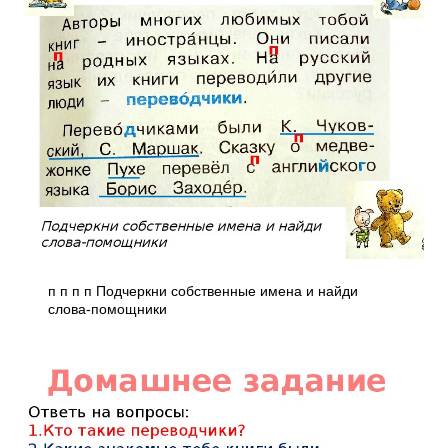
п п п п Подчеркни собственные имена и найди
слова-помощники