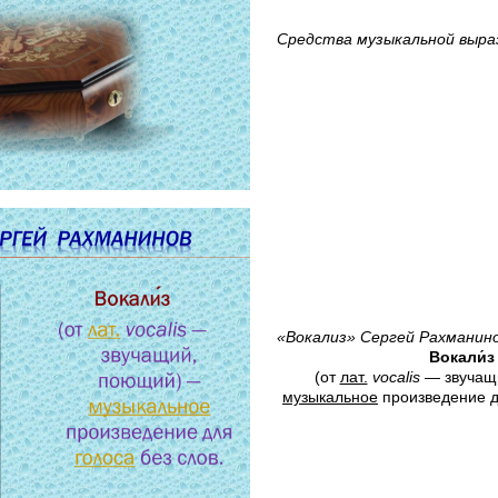
Средства музыкальной выр
«Вокализ» Сергей Рахманин
Вокали́з
(от
лат.
vocalis
— звучащ
музыкальное
произведение 