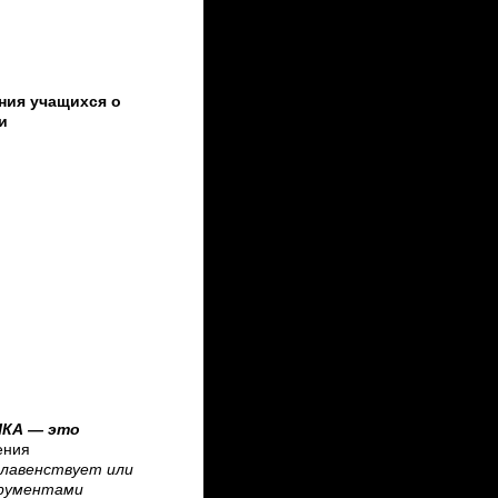
ния учащихся о
и
КА — это
ения
 главенствует или
трументами