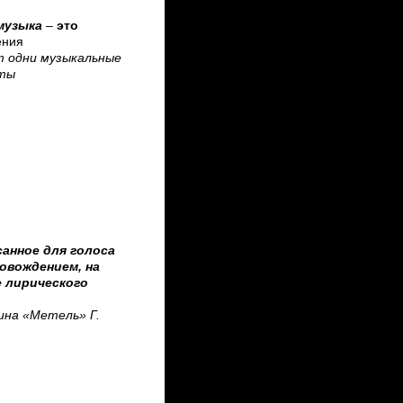
музыка
–
это
ения
т одни музыкальные
ты
санное для голоса
овождением, на
 лирического
ина «Метель» Г.