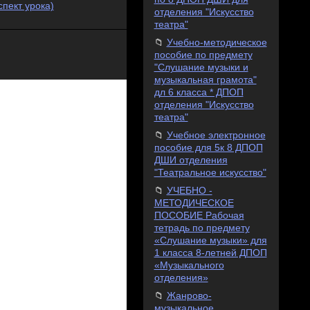
спект урока)
отделения "Искусство
театра"
Учебно-методическое
пособие по предмету
"Слушание музыки и
музыкальная грамота"
дл 6 класса * ДПОП
отделения "Искусство
театра"
Учебное электронное
пособие для 5к 8 ДПОП
ДШИ отделения
"Театральное искусство"
УЧЕБНО -
МЕТОДИЧЕСКОЕ
ПОСОБИЕ Рабочая
тетрадь по предмету
«Слушание музыки» для
1 класса 8-летней ДПОП
«Музыкального
отделения»
Жанрово-
музыкальное