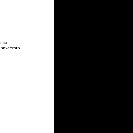
ьшие
рического