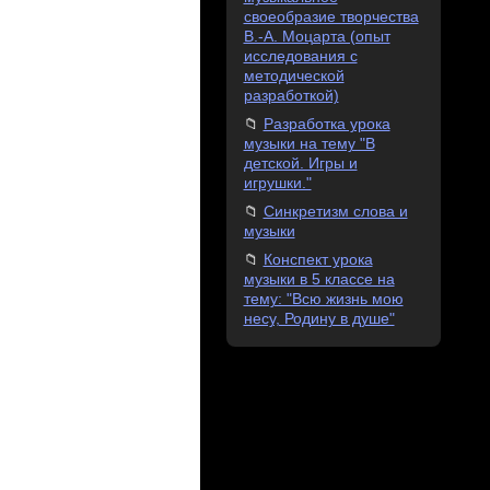
своеобразие творчества
В.-А. Моцарта (опыт
исследования с
методической
разработкой)
Разработка урока
музыки на тему "В
детской. Игры и
игрушки."
Синкретизм слова и
музыки
Конспект урока
музыки в 5 классе на
тему: "Всю жизнь мою
несу, Родину в душе"