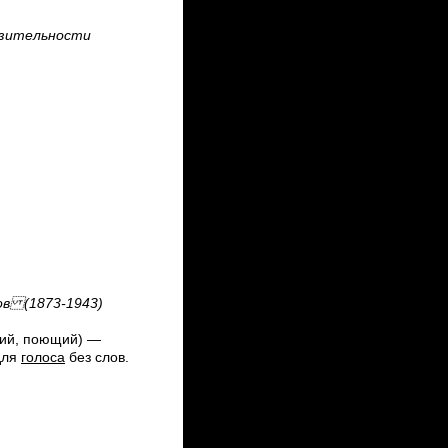
азительности
ов (1873-1943)
ий, поющий) —
для
голоса
без слов.