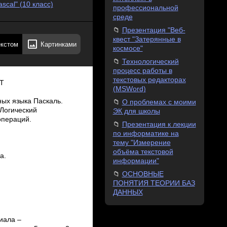
cal" (10 класс)
профессиональной
среде
Презентация "Веб-
квест "Затерянные в
екстом
Картинками
космосе"
Технологический
процесс работы в
текстовых редакторах
КТ
(MSWord)
ых языка Паскаль.
О проблемах с моими
“Логический
ЭК для школы
операций.
Презентация к лекции
по информатике на
тему "Измерение
объёма текстовой
а.
информации"
ОСНОВНЫЕ
ПОНЯТИЯ ТЕОРИИ БАЗ
ДАННЫХ
иала –