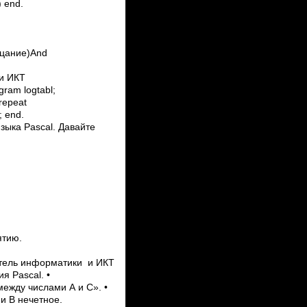
) end.
ицание)And
и ИКТ
am logtabl;
0; repeat
; end.
языка Pascal. Давайте
ятию.
итель информатики и ИКТ
 Pascal. •
между числами A и C». •
и B нечетное.