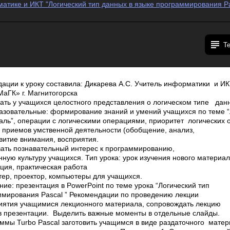
тике и ИКТ "Логический тип данных в языке программирования Pas
Т
ации к уроку составила: Дикарева А.С. Учитель информатики и И
ГК» г. Магнитогорска
ать у учащихся целостного представления о логическом типе данн
бразовательные: формирование знаний и умений учащихся по теме 
аль”, операции с логическими операциями, приоритет логических 
 приемов умственной деятельности (обобщение, анализ,
звитие внимания, восприятия.
вать познавательный интерес к программированию,
ую культуру учащихся. Тип урока: урок изучения нового материал
ция, практическая работа
ер, проектор, компьютеры для учащихся.
ие: презентация в PowerPoint по теме урока “Логический тип
ммирования Pascal ” Рекомендации по проведению лекции
риятия учащимися лекционного материала, сопровождать лекцию
в презентации. Выделить важные моменты в отдельные слайды.
ммы Turbo Pascal заготовить учащимся в виде раздаточного матер