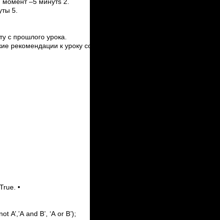
 момент –5 минутs 2.
уты 5.
у с прошлого урока.
ие рекомендации к уроку составила: Дикарева А.С. Учитель инфо
е
rue. •
ы
 A’,’A and B’, ‘A or B’);