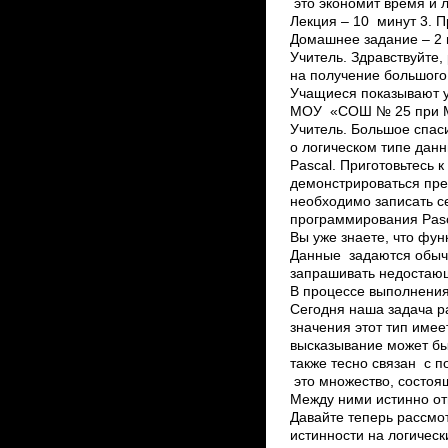
это экономит время и 
Лекция – 10 минут 3. П
Домашнее задание – 2 
Учитель. Здравствуйте,
на получение большого
Учащиеся показывают у
МОУ «СОШ № 25 при Ма
Учитель. Большое спас
о логическом типе дан
Pascal. Приготовьтесь
демонстрироваться пре
необходимо записать се
программирования Pasca
Вы уже знаете, что фу
Данные задаются обыч
запрашивать недостаю
В процессе выполнения
Сегодня наша задача ра
значения этот тип имее
высказывание может быт
также тесно связан с п
это множество, состоящ
Между ними истинно от
Давайте теперь рассмо
истинности на логические 