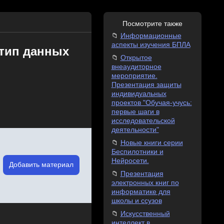
Посмотрите также
Информационные
аспекты изучения БПЛА
 тип данных
Открытое
внеаудиторное
мероприятие.
Презентация защиты
индивидуальных
проектов "Обучая-учусь:
первые шаги в
исследовательской
деятельности"
Новые книги серии
Беспилотники и
Нейросети.
Добавить материал
Презентация
электронных книг по
информатике для
школы и ссузов
Искусственный
интеллект в