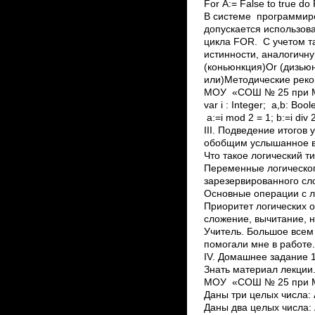
For A:= False to true do 
В системе программиро
допускается использов
цикла FOR. С учетом т
истинности, аналогичну
(коньюнкция)Or (дизью
или)Методические реко
МОУ «СОШ № 25 при МаГ
var i : Integer; a,b: Boolean; be
a:=i mod 2 = 1; b:=i div 2
III. Подведение итогов
обобщим услышанное во 
Что такое логический ти
Переменные логическог
зарезервированного слов
Основные операции с л
Приоритет логических о
сложение, вычитание, 
Учитель. Большое всем 
помогали мне в работе
IV. Домашнее задание 1
Знать материал лекции
МОУ «СОШ № 25 при МаГ
Даны три целых числа: 
Даны два целых числа: 