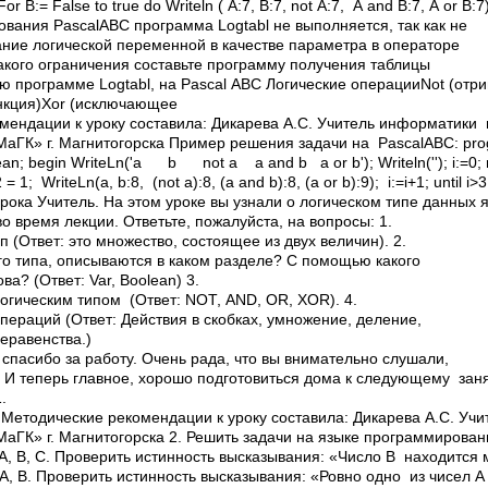
For B:= False to true do Writeln ( A:7, В:7, not A:7, A and B:7, A or B:7
вания PascalABC программа Logtabl не выполняется, так как не
ание логической переменной в качестве параметра в операторе
акого ограничения составьте программу получения таблицы
ю программе Logtabl, на Pascal ABC Логические операцииNot (отр
нкция)Xor (исключающее
мендации к уроку составила: Дикарева А.С. Учитель информатики 
К» г. Магнитогорска Пример решения задачи на PascalABC: progr
gin WriteLn('a b not a a and b a or b'); Writeln('­­­­­­­­­­­­­­­­­­­­­­­­­­­­­­­­­­­­­­­'); i:=
 = 1; WriteLn(a, b:8, (not a):8, (a and b):8, (a or b):9); i:=i+1; until i>3
 урока Учитель. На этом уроке вы узнали о логическом типе данных 
время лекции. Ответьте, пожалуйста, на вопросы: 1.
п (Ответ: это множество, состоящее из двух величин). 2.
о типа, описываются в каком разделе? С помощью какого
а? (Ответ: Var, Boolean) 3.
огическим типом (Ответ: NOT, AND, OR, XOR). 4.
пераций (Ответ: Действия в скобках, умножение, деление,
неравенства.)
спасибо за работу. Очень рада, что вы внимательно слушали,
. И теперь главное, хорошо подготовиться дома к следующему зан
.
.Методические рекомендации к уроку составила: Дикарева А.С. Уч
К» г. Магнитогорска 2. Решить задачи на языке программирования
A, B, C. Проверить истинность высказывания: «Число B находится 
A, B. Проверить истинность высказывания: «Ровно одно из чисел A 