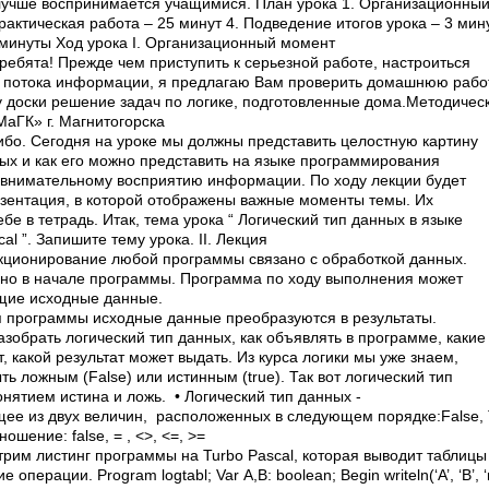
лучше воспринимается учащимися. План урока 1. Организационный
рактическая работа – 25 минут 4. Подведение итогов урока – 3 мин
минуты Ход урока I. Организационный момент
 ребята! Прежде чем приступить к серьезной работе, настроиться
 потока информации, я предлагаю Вам проверить домашнюю работ
 доски решение задач по логике, подготовленные дома.Методическ
ГК» г. Магнитогорска
ибо. Сегодня на уроке мы должны представить целостную картину
ных и как его можно представить на языке программирования
 к внимательному восприятию информации. По ходу лекции будет
зентация, в которой отображены важные моменты темы. Их
бе в тетрадь. Итак, тема урока “ Логический тип данных в языке
l ”. Запишите тему урока. II. Лекция
нкционирование любой программы связано с обработкой данных.
но в начале программы. Программа по ходу выполнения может
щие исходные данные.
 программы исходные данные преобразуются в результаты.
зобрать логический тип данных, как объявлять в программе, каки
т, какой результат может выдать. Из курса логики мы уже знаем,
ь ложным (False) или истинным (true). Так вот логический тип
онятием истина и ложь. • Логический тип данных ­
ее из двух величин, расположенных в следующем порядке:False, T
ношение: false
, = , <>, <=, >=
трим листинг программы на Turbo Pascal, которая выводит таблиц
операции. Program logtabl; Var A,B: boolean; Begin writeln(‘A’, ‘B’, ‘not