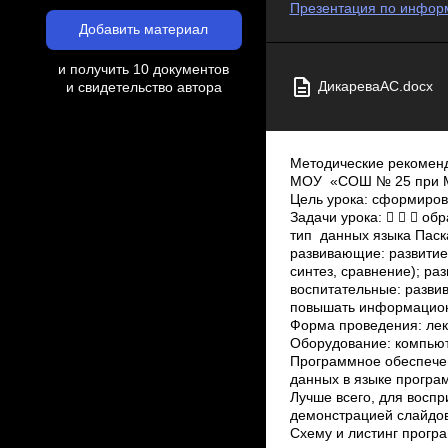
Презентация по информа
Добавить материал
и получить 10 документов
ДикареваАС.docx
и свидетельство автора
Методические рекоменд
МОУ «СОШ № 25 при Ма
Цель урока: сформиров
Задачи урока:    о
тип данных языка Паск
развивающие: развитие
синтез, сравнение); ра
воспитательные: разви
повышать информационн
Форма проведения: лек
Оборудование: компьют
Программное обеспечен
данных в языке програ
Лучше всего, для восп
демонстрацией слайдо
Схему и листинг програ