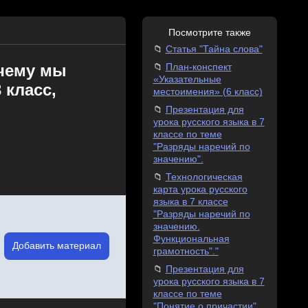
Посмотрите также
Статья "Тайна слова"
 чему мы
План-конспект
«Указательные
 класс,
местоимения» (6 класс)
Презентация для
урока русского языка в 7
классе по теме
"Разряды наречий по
значению".
Технологическая
карта урока русского
языка в 7 классе
"Разряды наречий по
значению.
Функциональная
Добавить материал
грамотность"."
Презентация для
урока русского языка в 7
классе по теме
"Понятие о причастии"