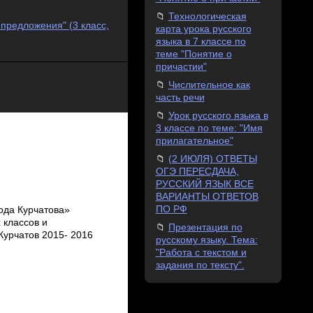
Технологическая
предложения" (3 класс,
карта урока русского
языка в 7 классе по
теме "Понятие о
причастии"
Числительное как
часть речи
Урок русского языка в
3 классе по теме: "Имя
прилагательное"
(2 ИЮЛЯ) ОТВЕТЫ
ОГЭ ПЕРЕСДАЧА,
РУССКИЙ ЯЗЫК ВСЕ
ВАРИАНТЫ ОТВЕТОВ
ПО РФ
ода Курчатова»
 классов и
Презентация по
 Курчатов 2015- 2016
русскому языку. Тема:
"Работа с текстом и
задания по тексту".