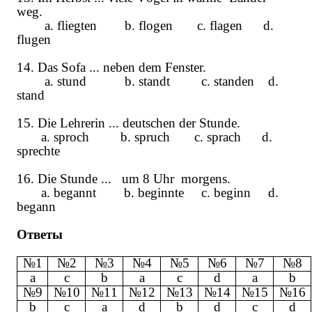
weg.
a. fliegten b. flogen c. flagen d.
flugen
14. Das Sofa ... neben dem Fenster.
a. stund b. standt c. standen d.
stand
15. Die Lehrerin ... deutschen der Stunde.
a. sproch b. spruch c. sprach d.
sprechte
16. Die Stunde ... um 8 Uhr morgens.
a. begannt b. beginnte c. beginn d.
begann
Ответы
№1
№2
№3
№4
№5
№6
№7
№8
a
c
b
a
c
d
a
b
№9
№10
№11
№12
№13
№14
№15
№16
b
c
a
d
b
d
c
d