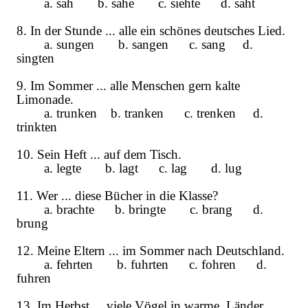
a. sah b. sahe c. siehte d. saht
8. In der Stunde ... alle ein schönes deutsches Lied.
a. sungen b. sangen c. sang d.
singten
9. Im Sommer ... alle Menschen gern kalte
Limonade.
a. trunken b. tranken c. trenken d.
trinkten
10. Sein Heft ... auf dem Tisch.
a. legte b. lagt c. lag d. lug
11. Wer ... diese Bücher in die Klasse?
a. brachte b. bringte c. brang d.
brung
12. Meine Eltern ... im Sommer nach Deutschland.
a. fehrten b. fuhrten c. fohren d.
fuhren
13. Im Herbst ... viele Vögel in warme Länder