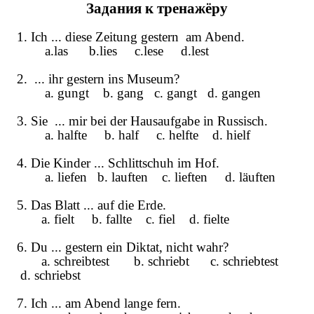
Задания
к
тренажёру
1. Ich ... diese Zeitung gestern am Abend.
a.las b.lies c.lese d.lest
2. ... ihr gestern ins Museum?
a. gungt b. gang c. gangt d. gangen
3. Sie ... mir bei der Hausaufgabe in Russisch.
a. halfte b. half c. helfte d. hielf
4. Die Kinder ... Schlittschuh im Hof.
a. liefen b. lauften c. lieften d. läuften
5. Das Blatt ... auf die Erde.
a. fielt b. fallte c. fiel d. fielte
6. Du ... gestern ein Diktat, nicht wahr?
a. schreibtest b. schriebt c. schriebtest
d. schriebst
7. Ich ... am Abend lange fern.