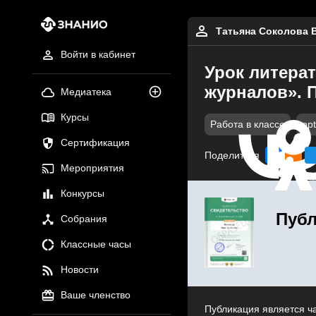
Татьяна Соколова 
Войти в кабинет
Урок литерат
журналов». 
Медиатека
Курсы
Работа в классе
ppt
Сертификация
Поделиться
Мероприятия
Конкурсы
Публ
Собрания
Классные часы
Новости
Ваше членство
Публикация является ч