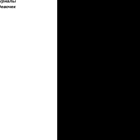
урналы
девочек