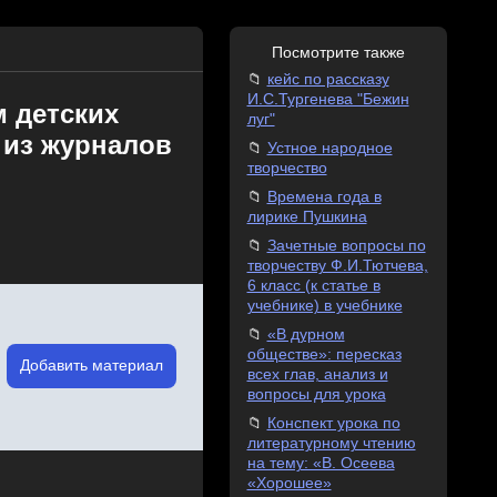
Посмотрите также
кейс по рассказу
И.С.Тургенева "Бежин
м детских
луг"
 из журналов
Устное народное
творчество
Времена года в
лирике Пушкина
Зачетные вопросы по
творчеству Ф.И.Тютчева,
6 класс (к статье в
учебнике) в учебнике
«В дурном
обществе»: пересказ
Добавить материал
всех глав, анализ и
вопросы для урока
Конспект урока по
литературному чтению
на тему: «В. Осеева
«Хорошее»