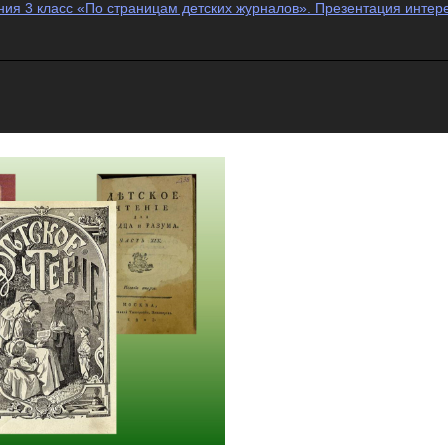
ния 3 класс «По страницам детских журналов». Презентация интер