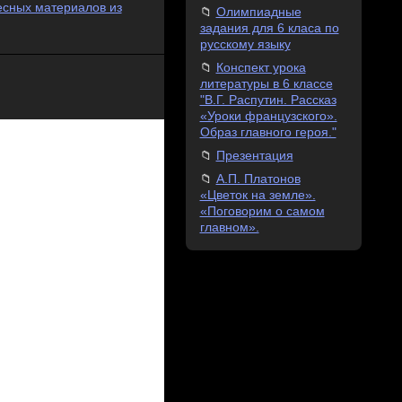
есных материалов из
Олимпиадные
задания для 6 класа по
русскому языку
Конспект урока
литературы в 6 классе
"В.Г. Распутин. Рассказ
«Уроки французского».
Образ главного героя."
Презентация
А.П. Платонов
«Цветок на земле».
«Поговорим о самом
главном».