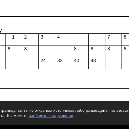
_______________________________
у
1
2
3
4
7
8
8
8
8
8
8
8
24
32
40
48
траницы взяты из открытых источников либо размещены пользовате
йта. Вы можете
сообщить о нарушении
.