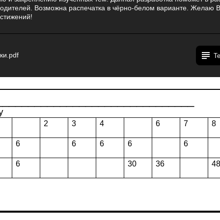
родителей. Возможна распечатка в чёрно-белом варианте. Желаю В
остижений!
ки.pdf
Т
______________________________
у
2
3
4
6
7
8
6
6
6
6
6
6
30
36
4