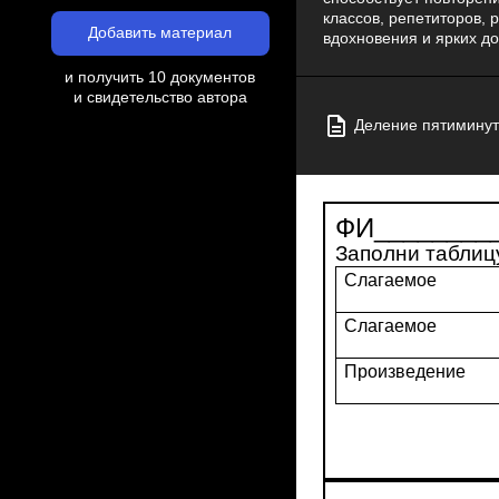
классов, репетиторов, 
Добавить материал
вдохновения и ярких д
и получить 10 документов
и свидетельство автора
Деление пятиминут
ФИ_________
Заполни таблиц
Слагаемое
Слагаемое
Произведение