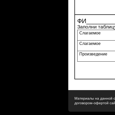
ФИ_________
Заполни таблиц
Слагаемое
Слагаемое
Произведение
Материалы на данной с
договором-офертой са