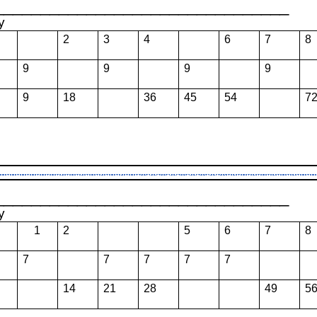
_______________________________
у
2
3
4
6
7
8
9
9
9
9
9
18
36
45
54
7
_______________________________
у
1
2
5
6
7
8
7
7
7
7
7
14
21
28
49
5