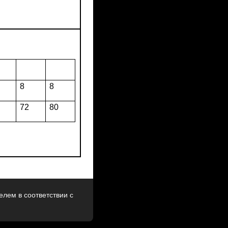
8
8
72
80
лем в соответствии с