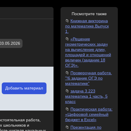
Посмотрите также
Книжная викторина
по математике.Выпуск
1.
«Решение
03.05.2026
геометрических задач
на вычисление длин,
площадей и отношений
величин (задание 18
ОГЭ)».
Проверочная работа.
"!6 задание ОГЭ по
математике"
Добавить материал
задача 3.223
математика 1 часть, 5
класс
Практическая работа:
«Цифровой семейный
бюджет в Excel»
остоятельная работа,
х школьников и
Презентация по
боте учителя начальных