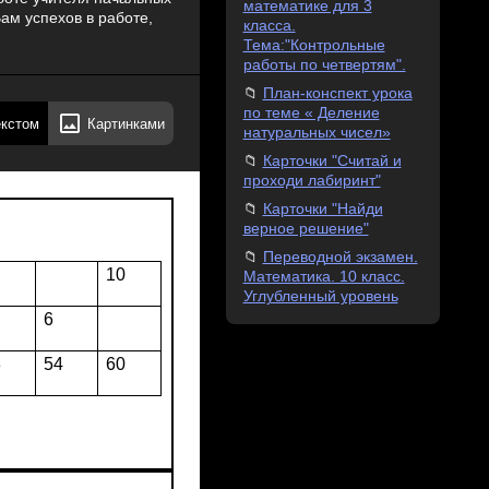
математике для 3
ам успехов в работе,
класса.
Тема:"Контрольные
работы по четвертям".
План-конспект урока
по теме « Деление
екстом
Картинками
натуральных чисел»
Карточки "Считай и
проходи лабиринт"
Карточки "Найди
верное решение"
Переводной экзамен.
10
Математика. 10 класс.
Углубленный уровень
6
8
54
60