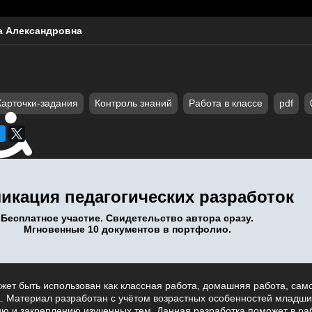
а Александровна
Карточки-задания
Контроль знаний
Работа в классе
pdf
икация педагогических разработок
Бесплатное участие. Свидетельство автора сразу.
Мгновенные 10 документов в портфолио.
жет быть использован как классная работа, домашняя работа, сам
. Материал разработан с учётом возрастных особенностей младши
ию и закреплению изученных тем. Данная разработка поможет в ра