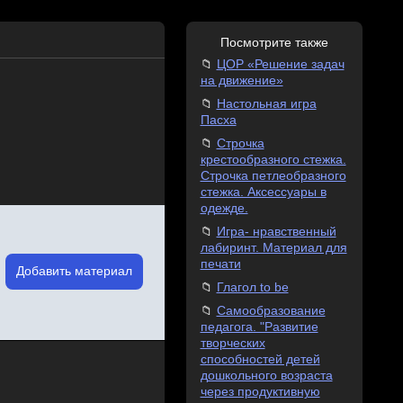
Посмотрите также
ЦОР «Решение задач
на движение»
Настольная игра
Пасха
Строчка
крестообразного стежка.
Строчка петлеобразного
стежка. Аксессуары в
одежде.
Игра- нравственный
лабиринт. Материал для
печати
Добавить материал
Глагол to be
Самообразование
педагога. "Развитие
творческих
способностей детей
дошкольного возраста
через продуктивную