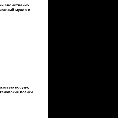
ни свойственно
зможный мусор и
разовую посуду,
геновские пленки