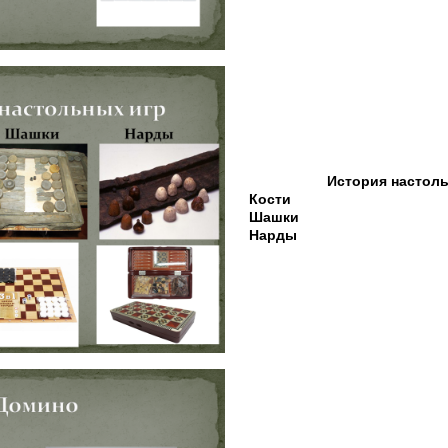
История настоль
Кости
Шашки
Нарды