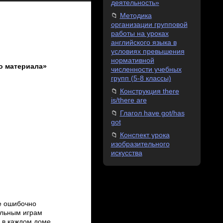
деятельность»
Методика
организации групповой
работы на уроках
английского языка в
условиях превышения
нормативной
о материала»
численности учебных
групп (5-8 классы)
Конструкция there
is/there are
Глагол have got/has
got
Конспект урока
изобразительного
искусства
ие ошибочно
ольным играм
и в каждом доме