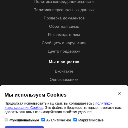
Политика конфиденциальности
Политика персональных данных
Проверка документов
Обратная связь
Рекламодателям
Сообщить о нарушении
Центр поддержки
Мы в соцсетях
Вконтакте
Одноклассники
Youtube
Мы используем Cookies
Продолжая использовать наш сайт, вы соглашаетесь с
политикой
использования Cookies
. Это файлы в браузере, которые помогают нам
Образовательная лицензия №5257 от 09.09.2020 (Л035-
сделать ваш опыт взаимодействия с сайтом удобнее.
01253-67/00192487)
Функциональные
Аналитические
Маркетинговые