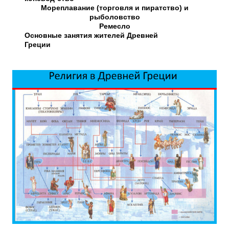
Мореплавание (торговля и пиратство) и
рыболовство
Ремесло
Основные занятия жителей Древней
Греции