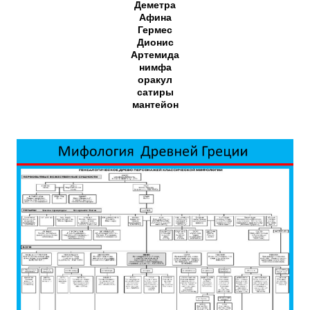
Деметра
Афина
Гермес
Дионис
Артемида
нимфа
оракул
сатиры
мантейон