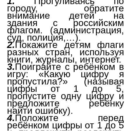
1.
Прогуливаясь по
городу, обратите
внимание детей на
здания с российским
флагом. (администрация,
суд, полиция,…).
2.
Покажите детям флаги
разных стран, используя
книги, журналы, интернет.
3.
Поиграйте с ребёнком в
игру: «Какую цифру я
пропустила?» (называя
цифры от 1 до 5,
пропустите одну цифру и
предложите ребёнку
найти ошибку).
4.
Положите перед
ребёнком цифры от 1 до 5