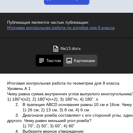
Публикация является частью публикации:
Итоговая контрольная работа по алгебре для 8 класса
file13.docx
Текстом
Картинками
Итоговая контрольная работа по геометрии для 8 класса
Уровень А 1
Чему равна сумма внутренних углов выпуклого многоугольника
1) 180˚•(n­2); 2) 180˚•(n+2); 3) 180˚•n; 4) 180˚: n
2. В трапеции АВСD основания равны 10 см и 16см. Чему 
1) 26 см; 2) 13 см; 3) 8 см; 4) 6 см
3. Диагонали ромба составляют с его стороной углы, один
другого. Чему равен меньший угол ромба?
1) 70˚; 2) 50˚; 3) 60˚; 4) 80˚
4. Выберите верное утверждение: