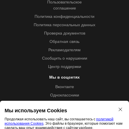
Пользовательское
соглашение
Политика конфиденциальности
Политика персональных данных
Проверка документов
Обратная связь
Рекламодателям
Сообщить о нарушении
Центр поддержки
Мы в соцсетях
Вконтакте
Одноклассники
Youtube
Мы используем Cookies
Продолжая использовать наш сайт, вы соглашаетесь с
политикой
использования Cookies
. Это файлы в браузере, которые помогают нам
Образовательная лицензия №5257 от 09.09.2020 (Л035-
сделать ваш опыт взаимодействия с сайтом удобнее.