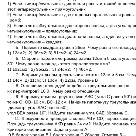
1) Если в четырёхугольнике диагонали равны и точкой пересеч
этот четырёхугольник – прямоугольник;
2) Если в четырёхугольнике две стороны параллельны и равны, 
ромб;
3) Если в четырёхугольнике две стороны равны, а два угла пря
четырёхугольник – прямоугольник;
4) Если в четырёхугольнике диагонали равны, а один из углов 
четырёхугольник – квадрат.
5. Периметр квадрата равен 36см. Чему равна его площад
1) 12см2; 2) 36см2; 3) 81см2; 4) 24см2.
6. Стороны параллелограмма равны 12см и 8 см, а угол м
30˚. Чему равна площадь этого параллелограмма?
1) 192см2; 2) 96см2; 3) 24см2; 4) 48см2.
7. В прямоугольном треугольнике катеты 12см и 5 см. Чему
1) 14см; 2) 11см; 3) 13см; 4) 12см. Уровень В
8. Отношение площадей подобных треугольников равно
их периметров? 16 9 . Чему равно отношение
9. В прямоугольном треугольнике АВС ( угол С равен 90˚) 
точке О, ОВ=10 см, ВС=12 см. Найдите гипотенузу треугольника.1
диаметр, угол ВАС равен 50˚,
угол ВЕА равен 10˚. Найдите величину угла САЕ. Уровень С.
11. В окружности проведены хорды АВ и СD, пересекающиеся 
Площадь треугольника АКD равна 24 см2. Найдите площадь тр
Критерии оценивания. Задачи уровня А­
0,5 балла; уровня В­ 1 балл; уровня С­ 2балла. Отметка 5 –