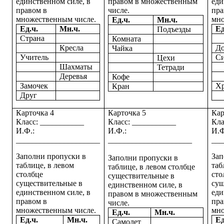
единственном силе, в
правом в множественным
еди
правом в
числе.
пра
множественным числе.
мно
Ед.ч.
Мн.ч.
Ед.ч.
Мн.ч.
Ед
Подъезды
Страна
Комната
Кресла
Д
Чайка
Учитель
С
Цехи
Шахматы
Тетради
Деревья
Кофе
Замочек
Х
Кран
Друг
Карточка 4
Карточка 5
Кар
Класс: ___________
Класс: ___________
Кла
И.Ф.:
И.Ф.:
И.Ф
_____________________
_____________________
___
Заполни пропуски в
Зап
Заполни пропуски в
таблице, в левом
таб
таблице, в левом столбце
столбце
сто
существительные в
существительные в
сущ
единственном силе, в
единственном силе, в
еди
правом в множественным
правом в
пра
числе.
множественным числе.
мно
Ед.ч.
Мн.ч.
Ед.ч.
Мн.ч.
Ед
Самолет