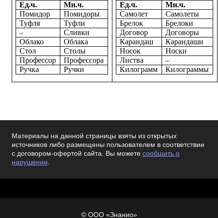
Ед.ч.
Мн.ч.
Ед.ч.
Мн.ч.
Помидор
Помидоры
Самолет
Самолеты
Туфля
Туфли
Брелок
Брелоки
–
Сливки
Договор
Договоры
Облако
Облака
Карандаш
Карандаши
Стол
Столы
Носок
Носки
Профессор
Профессора
Листва
–
Ручка
Ручки
Килограмм
Килограммы
Материалы на данной страницы взяты из открытых
источников либо размещены пользователем в соответствии
с договором-офертой сайта. Вы можете
сообщить о
нарушении
.
© ООО «Знанио»