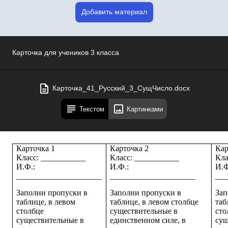
Добавить материал
Карточка для учеников 3 класса
Карточка_41_Русский_3_СущЧисло.docx
Текстом
Картинками
Карточка 1
Карточка 2
Кар
Класс: ___________
Класс: ___________
Кла
И.Ф.:
И.Ф.:
И.Ф
_____________________
_____________________
___
Заполни пропуски в
Заполни пропуски в
Зап
таблице, в левом
таблице, в левом столбце
таб
столбце
существительные в
сто
существительные в
единственном силе, в
сущ