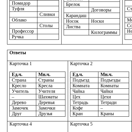
Помидор
Брелок
Туфля
Ст
Договоры
Сливки
Карандаш
Облако
М
Носок
Носки
Столы
Со
Листва
Профессор
Н
Килограммы
Ручка
Ответы
Карточка 1
Карточка 2
Ед.ч.
Мн.ч.
Ед.ч.
Мн.ч.
Страна
Страны
Подъезд
Подъезды
Кресло
Кресла
Комната
Комнаты
Учитель
Учителя
Чайка
Чайки
–
Шахматы
Цех
Цехи
Дерево
Деревья
Тетрадь
Тетради
Замочек
Замочки
Кофе
–
Друг
Друзья
Кран
Краны
Карточка 4
Карточка 5