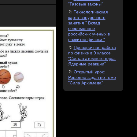
"Газовые законы"
Технологическая
карта внеурочного
занятия " Вклад
современных
российских ученых в
развитие физики "
Проверочная работа
по физике в 9 классе
"Состав атомного ядра.
Ядерные реакции"
Открытый урок:
Решение задач по теме
"Сила Архимеда"