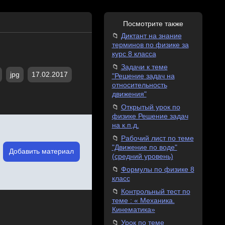
Посмотрите также
Диктант на знание
терминов по физике за
курс 8 класса
Задачи к теме
jpg
17.02.2017
"Решение задач на
относительность
движения"
Открытый урок по
физике Решение задач
на к.п.д.
Рабочий лист по теме
"Движение по воде"
Добавить материал
(средний уровень)
Формулы по физике 8
класс
Контрольный тест по
теме : « Механика.
Кинематика»
Урок по теме