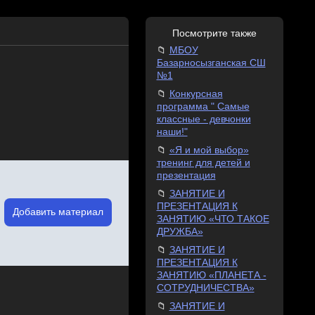
Посмотрите также
МБОУ
Базарносызганская СШ
№1
Конкурсная
программа " Самые
классные - девчонки
наши!"
«Я и мой выбор»
тренинг для детей и
презентация
ЗАНЯТИЕ И
ПРЕЗЕНТАЦИЯ К
Добавить материал
ЗАНЯТИЮ «ЧТО ТАКОЕ
ДРУЖБА»
ЗАНЯТИЕ И
ПРЕЗЕНТАЦИЯ К
ЗАНЯТИЮ «ПЛАНЕТА -
СОТРУДНИЧЕСТВА»
ЗАНЯТИЕ И