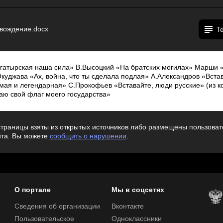
вождение.docx
Т
гатырская наша сила» В.Высоцкий «На братских могилах» Марши 
уджава «Ах, война, что ты сделала подлая» А.Александров «Встав
ая и легендарная» С.Прокофьев «Вставайте, люди русские» (из к
ю свой флаг моего государства»
траницы взяты из открытых источников либо размещены пользовате
йта. Вы можете
сообщить о нарушении
.
О портале
Мы в соцсетях
Сведения об организации
Вконтакте
Пользовательское
Одноклассники