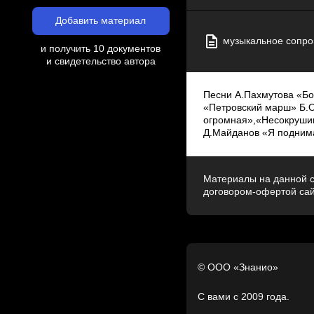
Добавить материал
музыкальное сопро
и получить 10 документов
и свидетельство автора
Песни А.Пахмутова «Бо
«Петровский марш» Б.Ок
огромная»,«Несокрушим
Д.Майданов «Я поднима
Материалы на данной с
договором-офертой са
© ООО «Знанио»
С вами с 2009 года.