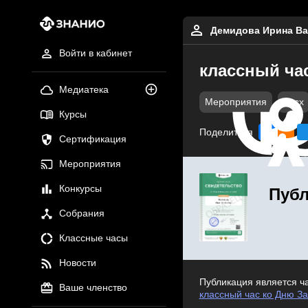
Демидова Ирина Ва
Войти в кабинет
классный ча
Медиатека
Мероприятия
docx
Курсы
Поделиться
Сертификация
Мероприятия
Конкурсы
Публ
Собрания
Классные часы
Новости
Публикация является ч
Ваше членство
классный час ко Дню З