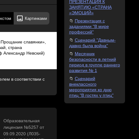
ПРЕЗЕНТАЦИЯ К
ЗАНЯТИЮ «СТРАНА
«ЭМОЦИЙ»
екстом
Картинками
Презентация с
заданиями "В мире
профессий"
Сценарий "Давным-
«Прощание славянки»,
давно была война"
ай, страна
ф Александр Невский)
Месячник
безопасности в летний
период в группе раннего
развития № 1
Сценарий
лем в соответствии с
внеклассного
мероприятия ко дню
птиц "В гостях у птиц"
Образовательная
лицензия №5257 от
09.09.2020 (Л035-