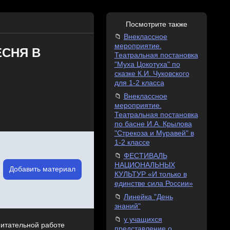
Посмотрите также
Внеклассное
мероприятие.
ЕСНЯ В
Театральная постановка
"Муха Цокотуха" по
сказке К.И. Чуковского
для 1-2 класса
Внеклассное
мероприятие.
Театральная постановка
по басне И.А. Крылова
"Стрекоза и Муравей" в
1-2 классе
ФЕСТИВАЛЬ
НАЦИОНАЛЬНЫХ
Добавить материал
КУЛЬТУР «И только в
единстве сила России»
Линейка "День
знаний"
у учащихся
питательной работе
представление о