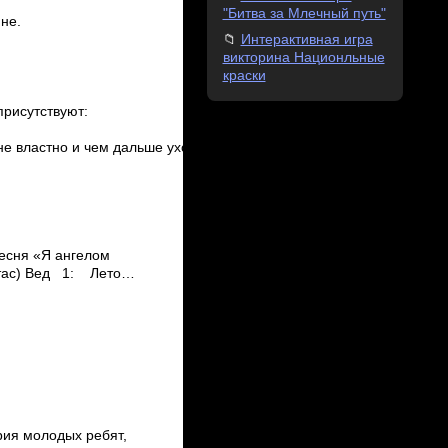
"Битва за Млечный путь"
не.
Интерактивная игра
викторина Национльные
краски
присутствуют:
е властно и чем дальше уходят в прошлое
песня «Я ангелом
ртас) Вед 1: Лето…
ория молодых ребят,