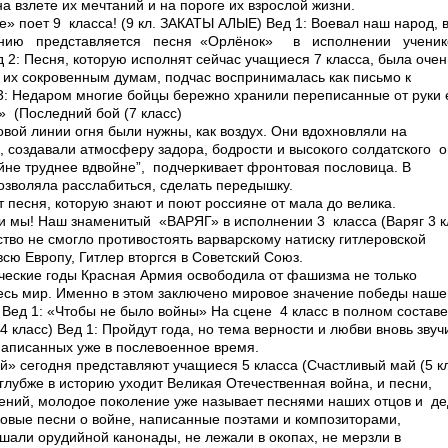
на взлете их мечтаний и на пороге их взрослой жизни.
е» поет 9 класса! (9 кл. ЗАКАТЫ АЛЫЕ) Вед 1: Воевал наш народ, 
нию представляется песня «Орлёнок» в исполнении ученико
ед 2: Песня, которую исполнят сейчас учащиеся 7 класса, была оче
 их сокровенным думам, подчас воспринималась как письмо к
3: Недаром многие бойцы бережно хранили переписанные от руки е
 (Последний бой (7 класс)
вой линии огня были нужны, как воздух. Они вдохновляли на
, создавали атмосферу задора, бодрости и высокого солдатского 
ойне труднее вдвойне”, ­ подчеркивает фронтовая пословица. В
озволяла расслабиться, сделать передышку.
т песня, которую знают и поют россияне от мала до велика.
 и мы! Наш знаменитый «ВАРЯГ» в исполнении 3 класса (Варяг 3 к
ство не смогло противостоять варварскому натиску гитлеровской
всю Европу, Гитлер вторгся в Советский Союз.
ические годы Красная Армия освободила от фашизма не только
весь мир. Именно в этом заключено мировое значение победы наш
Вед 1: «Чтобы не было войны» На сцене 4 класс в полном составе
4 класс) Вед 1: Пройдут года, но тема верности и любви вновь звуч
написанных уже в послевоенное время.
й» сегодня представляют учащиеся 5 класса (Счастливый май (5 к
 глубже в историю уходит Великая Отечественная война, и песни,
ений, молодое поколение уже называет песнями наших отцов и де
новые песни о войне, написанные поэтами и композиторами,
ышали орудийной канонады, не лежали в окопах, не мерзли в