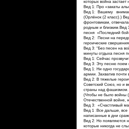
которых война застает 
Вед 1: Про «закаты алы
Вед 1: Вашему внима
(Орлёнок (2 класс).) В
фронтовикам, отвечала
родным и близким.Вед 
песня «Последний бой»
Вед 2: Песни на передо
героические свершения
Вед 3: “Без песен на в
минуты отдыха песня п
Вед 1: Сейчас прозвучи
Вед 3: Эту песню поем
Вед 1: Ни одно государ
армии. Захватив почти 
Вед 2: В тяжелые геро
Советский Союз, но и 
страны над фашизмом. 
(Чтобы не было войны (
Отечественной войне, 
Вед 3: «Счастливый ма
Вед 1 :Все дальше, все
написанные в дни сраж
Вед 2: Но появляются 
которые никогда не сл