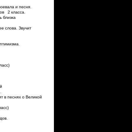
воевала и песня.
в 2 класса.
нь близка
е слова. Звучит
оптимизма.
ласс)
ей
.
ит в песнях о Великой
ласс)
дов.