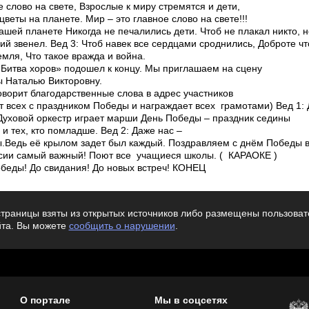
е слово на свете, Взрослые к миру стремятся и дети,
цветы на планете. Мир – это главное слово на свете!!!
нашей планете Никогда не печалились дети. Чтоб не плакал никто, н
ий звенел. Вед 3: Чтоб навек все сердцами сроднились, Доброте чт
мля, Что такое вражда и война.
 «Битва хоров» подошел к концу. Мы приглашаем на сцену
 Наталью Викторовну.
оворит благодарственные слова в адрес участников
т всех с праздником Победы и награждает всех грамотами) Вед 1:
Духовой оркестр играет марши День Победы – праздник седины
и тех, кто помладше. Вед 2: Даже нас –
ы.Ведь её крылом задет был каждый. Поздравляем с днём Победы в
ссии самый важный! Поют все учащиеся школы. ( КАРАОКЕ )
обеды! До свидания! До новых встреч! КОНЕЦ
траницы взяты из открытых источников либо размещены пользовате
йта. Вы можете
сообщить о нарушении
.
О портале
Мы в соцсетях