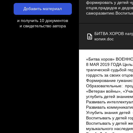
формировать у детей чу
отцов,прадедов и дедо
Добавить материал
саморазвитию.Воспитыва
и получить 10 документов
и свидетельство автора
БИТВА ХОРОВ патри
копия.doc
«Битва хоров» ВОЕН
8 МАЯ 2019 ГОДА Цель:
трагической судьбой г
гордость за своих отцо
Формирование гуманист
Образовательные: ­про
«Ветеран войны», «Уча
углубить детей знанием
Развивать интеллектуал
Развивать коммуникати
Углубить знания детей 
Воспитывать у детей го
Воспитывать у детей ж
музыкального наследия