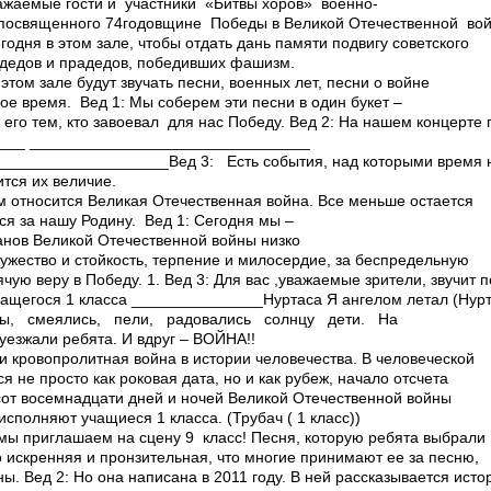
важаемые гости и участники «Битвы хоров» военно­
 посвященного 74­годовщине Победы в Великой Отечественной вой
годня в этом зале, чтобы отдать дань памяти подвигу советского
 дедов и прадедов, победивших фашизм.
 этом зале будут звучать песни, военных лет, песни о войне
е время. Вед 1: Мы соберем эти песни в один букет –
 его тем, кто завоевал для нас Победу. Вед 2: На нашем концерте 
____ ________________________________
__________________Вед 3: Есть события, над которыми время н
ится их величие.
ям относится Великая Отечественная война. Все меньше остается
лся за нашу Родину. Вед 1: Сегодня мы –
ранов Великой Отечественной войны низко
ужество и стойкость, терпение и милосердие, за беспредельную
ячую веру в Победу. 1. Вед 3: Для вас ,уважаемые зрители, звучит 
чащегося 1 класса _______________Нуртаса Я ангелом летал (Ну
ы, смеялись, пели, радовались солнцу дети. На
уезжали ребята. И вдруг – ВОЙНА!!
и кровопролитная война в истории человечества. В человеческой
я не просто как роковая дата, но и как рубеж, начало отсчета
сот восемнадцати дней и ночей Великой Отечественной войны
исполняют учащиеся 1 класса. (Трубач ( 1 класс))
 мы приглашаем на сцену 9 класс! Песня, которую ребята выбрали
о искренняя и пронзительная, что многие принимают ее за песню,
ы. Вед 2: Но она написана в 2011 году. В ней рассказывается ист