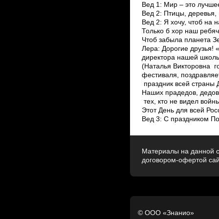
Вед 1: Мир – это лучше
Вед 2: Птицы, деревья, 
Вед 2: Я хочу, чтоб на 
Только б хор наш ребяч
Чтоб забыла планета Зе
Лера: Дорогие друзья!
директора нашей школы
(Наталья Викторовна г
фестиваля, поздравляе
праздник всей страны 
Наших прадедов, дедов 
тех, кто не видел войн
Этот День для всей Ро
Вед 3: С праздником П
Материалы на данной с
договором-офертой са
© ООО «Знанио»