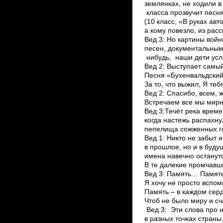
землянках, не ходили в
класса прозвучит песн
(10 класс, «В руках ав
а кому повезло, из рас
Вед 3: Но картины вой
песен, документальным
нибудь, наши дети усл
Вед 2: Выступает самый
Песня «Бухенвальдский 
За то, что выжил, Я теб
Вед 2: Спасибо, всем, 
Встречаем все мы мирны
Вед 3:Течёт река време
когда настежь распахн
пепелища сожженных го
Вед 1: Никто не забыт 
в прошлое, но и в буду
имена навечно останутс
В те далекие промчавш
Вед 3: Память… Память
Я хочу не просто вспом
Память – в каждом серд
Чтоб не было миру и сч
Вед 3: Эти слова про 
в разных точках страны