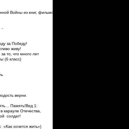
енной Войны из книг, фильмов,
 ­
еду за Победу!
тливо живу!
за то, что много лет
ы (6 класс)
ть
одость верни.
мять… Память!Вед 1:
 в карауле Отечества,
вой солдат!
с «Как хочется жить»)