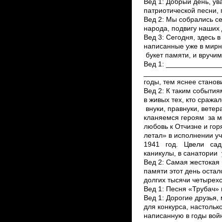
Вед 1: Добрый день, у
патриотической песни,
Вед 2: Мы собрались се
народа, подвигу наших
Вед 3: Сегодня, здесь в
написанные уже в мирно
букет памяти, и вручим
Вед 1: _____________
_____________________
годы, тем яснее станов
Вед 2: К таким событи
в живых тех, кто сража
внуки, правнуки, вете
кланяемся героям за м
любовь к Отчизне и гор
летал» в исполнении у
1941 год. Цвели сад
каникулы, в санатории 
Вед 2: Самая жестокая 
памяти этот день осталс
долгих тысячи четырех
Вед 1: Песня «Трубач» 
Вед 1: Дорогие друзья,
для конкурса, настольк
написанную в годы войн