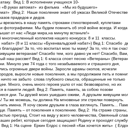
 атаку. Вед 1: В исполнении учащихся 10­
я «В руках автомат» из фильма «Мы из будушего»
томат» )Вед 2: Наше поколение знает об ужасах Великой Отечеств
сказов прадедов и дедов.
ны врезались в нашу память строками стихотворений, куплетами
и фотографиями. Мы будем помнить об этой войне всегда. И когда
ышат от нас «Люди мира,на минутку встаньте!»
 многочисленный коллектив нашего конкурса: 8 и 11 классы.
набат» (8 и 11 классы «Бухенвальдский набат») Вед 1: Спасибо д
я благодарю! За то, что воспитал мою ты маму! За то, что я так счас
живущим ветеранам! Спасибо тем, кого давно уж нет! Спасибо, Вам, 
й наш рассвет! Вед 1: 6 класса споет песню «Ветераны» (Ветеран
ни. Минуло уже 74 года с того незабываемого и страшного дня,
улись огромные двери войны. Заросли шрамы окопов, исчезли
родов, выросли новые поколения, а мы продолжаем петь и помни
и ничто не забыто ­ слова глубокого смысла, обращенные не только
щее. Много, очень много героев ушло от нас безвозвратно, но их
я в памяти людей. Вед 2: Память, память, за собою позови
иеся дни. Ты друзей моих ушедших оживи, А друзьям живущим мол
! Ты же можешь, ты должна На мгновенье эти стрелки повернуть.
нить имена. Я хочу своим друзьям в глаза взглянуть. Память… Па
це. Память – от поколения к поколению. Вед 2: На страже страны,
астью преград. Стоит на виду у всего человечества, Овеянный сла
наших ребят, которые сегодня защищают Родину и проходят службу
. Вед 1: На сцене Еркин Елдос с песней «Как хочется жить» ( Елдо