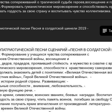
вства сопереживаний о трагической судьбе героев,восхищение и го
в.Формировать гуманистическое мировоззрение и способствовать н
ть гордость за свою страну и воспитывать чувство коллективизма.
отической песни Песня в солдатской шинели 2019 -
Т
НО­ПАТРИОТИЧЕСКОЙ ПЕСНИ СЦЕНАРИЙ «ПЕСНЯ В СОЛДАТСКОЙ
 Формирование у учащихся чувства сопереживания с
ероев Отечественной войны, восхищение и
в, дедов, прадедов, проявивший стойкость и мужество в схватке с в
ического мировоззрения, способности к нравственному саморазви
должать знакомить детей с понятиями: «Великая Отечественная во
стник войны», Герой Великой Отечественной войны». ­
 истории родной страны. Развивающие: ­
ьные способности , внимание, любознательность. ­
вную функцию речи. ­
о армии, символики, воинских званиях, боевых наградах. Воспитат
рдость за свою страну, чтить память воинов, погибших за свободу О
елание получать яркие впечатления от произведений литературно­
 времен Великой Отечественной войны.