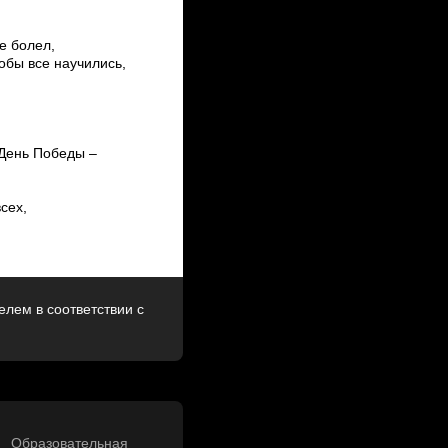
е болел,
обы все научились,
 День Победы –
сех,
лем в соответствии с
Образовательная