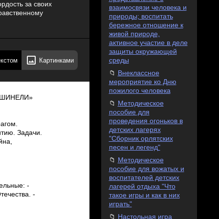
рдость за своих
взаимосвязи человека и
равственному
природы; воспитать
бережное отношение к
живой природе,
активное участие в деле
защиты окружающей
екстом
Картинками
среды
Внеклассное
мероприятие ко Дню
пожилого человека
 ШИНЕЛИ»
Методическое
пособие для
проведения огоньков в
рагом.
детских лагерях
тию. Задачи.
"Сборник орлятских
йна,
песен и легенд"
Методическое
пособие для вожатых и
воспитателей детских
ельные: ­
лагерей отдыха "Что
течества. ­
такое игры и как в них
играть"
Настольная игра