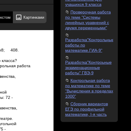
учащихся 9 класса
Проверочная работа
екстом
Картинками
по теме "Системы
линейных уравнений с
двумя переменными"
) =
Разработка"Контрольные
работы по
х8; 40­8.
математике.ГИА-9"
о класса?
Разработка"Контроьные
рольная работа
экзаменационные
работы" ГВЭ-9
енства,
Контрольная работа
по математике по теме
"Вычисления в пределах
ьной
1000"
: 72 ­
Сборник вариантов
енства,
ЕГЭ по профильной
математике, I-я часть
театре.
оугольной
5 ­