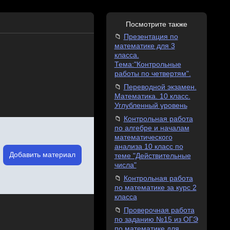
Посмотрите также
Презентация по
математике для 3
класса.
Тема:"Контрольные
работы по четвертям".
Переводной экзамен.
Математика. 10 класс.
Углубленный уровень
Контрольная работа
по алгебре и началам
математического
анализа 10 класс по
Добавить материал
теме "Действительные
числа"
Контрольная работа
по математике за курс 2
класса
Проверочная работа
по заданию №15 из ОГЭ
по математике для