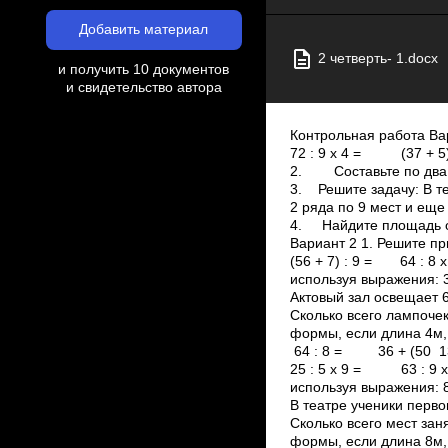
Добавить материал
2 четверть- 1.docx
и получить 10 документов
и свидетельство автора
Контрольная работа 
72 : 9 х 4 = (3
2. Составьте по два н
3. Решите задачу: В те
2 ряда по 9 мест и еще
4. Найдите площадь о
Вариант 2 1. Решите п
(56 + 7) : 9 = 64
используя выражения:
Актовый зал освещает 6
Сколько всего лампоче
формы, если длина 4м,
64 : 8 = 36 + (50 
25 : 5 х 9 = 63 
используя выражения: 
В театре ученики перво
Сколько всего мест за
формы, если длина 8м, 