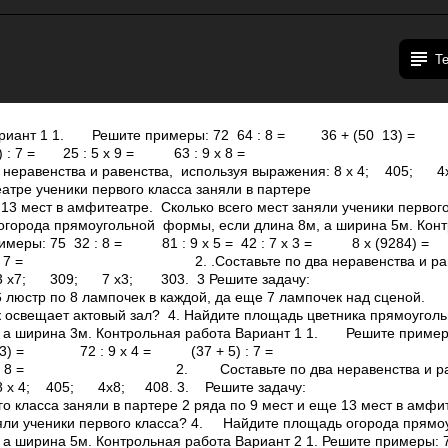
Т
Вариант 1 1. Решите примеры: 72 ­ 64 : 8 = 36 + (50 ­ 13
7 + 5) : 7 = 25 : 5 х 9 = 63 : 9 х 8 =
еравенства и равенства, используя выражения: 8 х 4; 40­5; 4
атре ученики первого класса заняли в партере
 13 мест в амфитеатре. Сколько всего мест заняли ученики первог
города прямоугольной формы, если длина 8м, а ширина 5м. Конт
римеры: 75 ­ 32 : 8 = 81 : 9 х 5 = 42 : 7 х 3 = 8 х (92­84) =
 : 8 х 7 = 2. .Составьте по два неравенства и рав
 3 х7; 30­9; 7 х3; 30­3. 3 Решите задачу:
 люстр по 8 лампочек в каждой, да еще 7 лампочек над сценой.
к освещает актовый зал? 4. Найдите площадь цветника прямоугол
 а ширина 3м. Контрольная работа Вариант 1 1. Решите примеры
­ 13) = 72 : 9 х 4 = (37 + 5) : 7 =
: 9 х 8 = 2. Составьте по два неравенства и рав
8 х 4; 40­5; 4х8; 40­8. 3. Решите задачу:
го класса заняли в партере 2 ряда по 9 мест и еще 13 мест в амфи
няли ученики первого класса? 4. Найдите площадь огорода прям
а ширина 5м. Контрольная работа Вариант 2 1. Решите примеры: 7