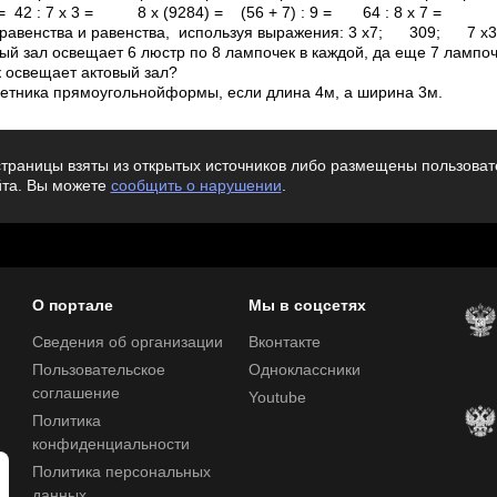
х 5 = 42 : 7 х 3 = 8 х (92­84) = (56 + 7) : 9 = 
неравенства и равенства, используя выражения: 3 х7; 30­9; 7 
ый зал освещает 6 люстр по 8 лампочек в каждой, да еще 7 лампо
к освещает актовый зал?
етника прямоугольнойформы, если длина 4м, а ширина 3м.
траницы взяты из открытых источников либо размещены пользовате
йта. Вы можете
сообщить о нарушении
.
О портале
Мы в соцсетях
Сведения об организации
Вконтакте
Пользовательское
Одноклассники
соглашение
Youtube
Политика
конфиденциальности
Политика персональных
данных