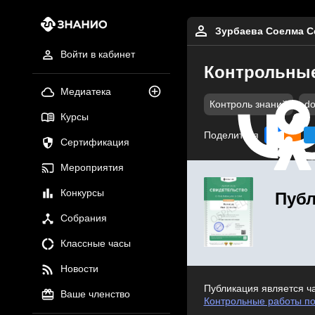
Зурбаева Соелма С
Войти в кабинет
Контрольные
Медиатека
Контроль знаний
do
Курсы
Поделиться
Сертификация
Мероприятия
Конкурсы
Публ
Собрания
Классные часы
Новости
Публикация является ч
Ваше членство
Контрольные работы по