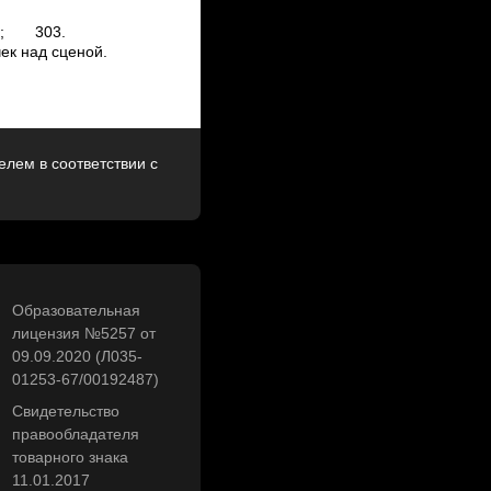
64 : 8 х 7 =
х3; 30­3.
чек над сценой.
лем в соответствии с
Образовательная
лицензия №5257 от
09.09.2020 (Л035-
01253-67/00192487)
Свидетельство
правообладателя
товарного знака
11.01.2017