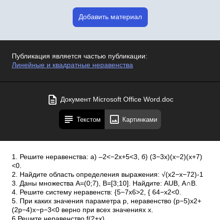
Добавить материал
Публикация является частью публикации:
Линейные и квадратные неравенства
Документ Microsoft Office Word.doc
Текстом
Картинками
1. Решите неравенства: а) –2<−2x+5<3, б) (3−3x)(x−2)(x+7)
<0.
2. Найдите область определения выражения: √(x2−x−72)-1
3. Даны множества А=(0;7), B=[3;10]. Найдите: АUВ, А∩В.
4. Решите систему неравенств: {5−7x6>2, { 64−x2<0.
5. При каких значения параметра p, неравенство (p−5)x2+
(2p−4)x−p−3<0 верно при всех значениях х.
6.Решите неравенство f(2+x)