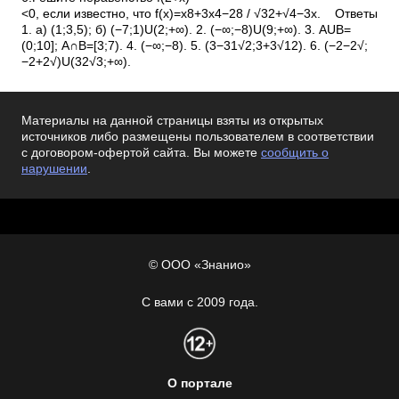
<0, если известно, что f(x)=x8+3x4−28 / √32+√4−3x. Ответы
1. а) (1;3,5); б) (−7;1)U(2;+∞). 2. (−∞;−8)U(9;+∞). 3. АUВ=
(0;10]; А∩В=[3;7). 4. (−∞;−8). 5. (3−31√2;3+3√12). 6. (−2−2√;
−2+2√)U(32√3;+∞).
Материалы на данной страницы взяты из открытых
источников либо размещены пользователем в соответствии
с договором-офертой сайта. Вы можете
сообщить о
нарушении
.
© ООО «Знанио»
С вами с 2009 года.
О портале