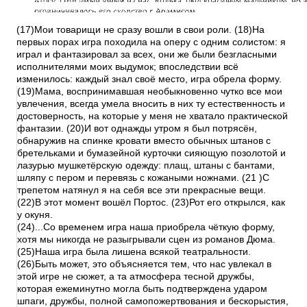
(17)Мои товарищи не сразу вошли в свои роли. (18)На
первых порах игра походила на оперу с одним солистом: я
играл и фантазировал за всех, они же были безгласными
исполнителями моих выдумок; впоследствии всё
изменилось: каждый знал своё место, игра обрела форму.
(19)Мама, воспринимавшая необыкновенно чутко все мои
увлечения, всегда умела вносить в них ту естественность и
достоверность, на которые у меня не хватало практической
фантазии. (20)И вот однажды утром я был потрясён,
обнаружив на спинке кровати вместо обычных штанов с
бретельками и бумазейной курточки сияющую позолотой и
лазурью мушкетёрскую одежду: плащ, штаны с бантами,
шляпу с пером и перевязь с кожаными ножнами. (21 )С
трепетом натянул я на себя все эти прекрасные вещи.
(22)В этот момент вошёл Портос. (23)Рот его открылся, как
у окуня.
(24)...Со временем игра наша приобрела чёткую форму,
хотя мы никогда не разыгрывали сцен из романов Дюма.
(25)Наша игра была лишена всякой театральности.
(26)Быть может, это объясняется тем, что нас увлекал в
этой игре не сюжет, а та атмосфера тесной дружбы,
которая ежеминутно могла быть подтверждена ударом
шпаги, дружбы, полной самопожертвования и бескорыстия,