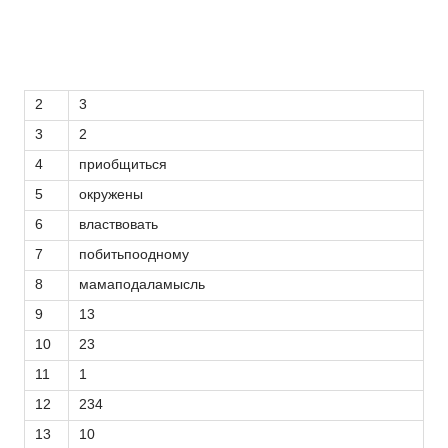
2
3
3
2
4
приобщиться
5
окружены
6
властвовать
7
побитьпоодному
8
мамаподаламысль
9
13
10
23
11
1
12
234
13
10