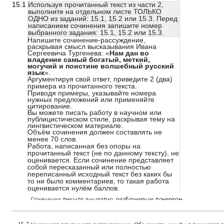
15.1
Используя прочитанный текст из части 2,
выполните на отдельном листе ТОЛЬКО
ОДНО из заданий: 15.1, 15.2 или 15.3. Перед
написанием сочинения запишите номер
выбранного задания: 15.1, 15.2 или 15.3.
Напишите сочинение-рассуждение,
раскрывая смысл высказывания Ивана
Сергеевича Тургенева: «
Нам дан во
владение самый богатый, меткий,
могучий и поистине волшебный русский
язык
».
Аргументируя свой ответ, приведите 2 (два)
примера из прочитанного текста.
Приводя примеры, указывайте номера
нужных предложений или применяйте
цитирование.
Вы можете писать работу в научном или
публицистическом стиле, раскрывая тему на
лингвистическом материале.
Объём сочинения должен составлять не
менее 70 слов.
Работа, написанная без опоры на
прочитанный текст (не по данному тексту), не
оценивается. Если сочинение представляет
собой пересказанный или полностью
переписанный исход​ный текст без каких бы
то ни было комментариев, то такая работа
оценивается нулём баллов.