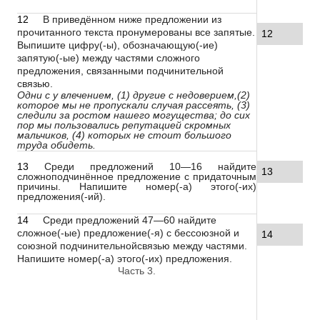
12
В приведённом ниже предложении из
прочитанного текста пронумерованы все запятые.
12
Выпишите цифру(-ы), обозначающую(-ие)
запятую(-ые) между частями сложного
предложения, связанными подчинительной
связью.
Одни с у влечением, (1) другие с недоверием,(2)
которое мы не пропускали случая рассеять, (3)
следили за ростом нашего могущества; до сих
пор мы пользовались репутацией скромных
мальчиков, (4) которых не стоит большого
труда обидеть.
13
Среди предложений 10—16 найдите
13
сложноподчинённое предложение с придаточным
причины. Напишите номер(-а) этого(-их)
предложения(-ий).
14
Среди предложений 47—60 найдите
сложное(-ые) предложение(-я) с бессоюзной и
14
союзной подчинительнойсвязью между частями.
Напишите номер(-а) этого(-их) предложения.
Часть 3.