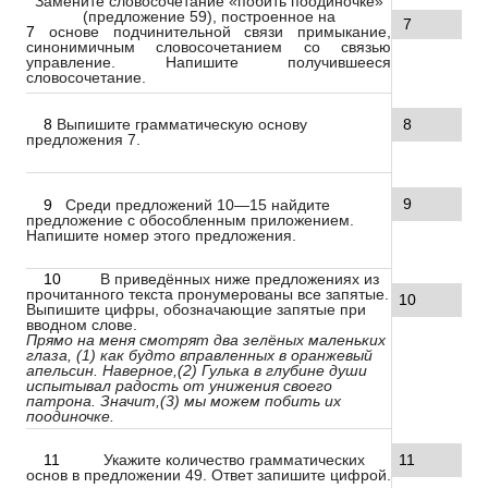
Замените словосочетание «побить поодиночке»
(предложение 59), построенное на
7
7
основе подчинительной связи примыкание,
синонимичным словосочетанием со связью
управление. Напишите получившееся
словосочетание.
8
Выпишите грамматическую основу
8
предложения 7.
9
9
Среди предложений 10—15 найдите
предложение с обособленным приложением.
Напишите номер этого предложения.
10
В приведённых ниже предложениях из
прочитанного текста пронумерованы все запятые.
10
Выпишите цифры, обозначающие запятые при
вводном слове.
Прямо на меня смотрят два зелёных маленьких
глаза, (1) как будто вправленных в оранжевый
апельсин. Наверное,(2) Гулька в глубине души
испытывал радость от унижения своего
патрона. Значит,(3) мы можем побить их
поодиночке.
11
Укажите количество грамматических
11
основ в предложении 49. Ответ запишите цифрой.