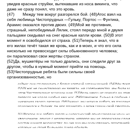
увидев красные струйки, вытекавшие из носа викинга, что
даже не сразу понял, что это кровь.
(47)
Между тем вокруг разгорелся бой. (48)Атос взял на
себя любимца Чистопрудных —Гульку, Портос — Фунтика,
Арамис оказался против двоих. (49)Мой же противник,
страшный, непобедимый Лялик, стоял передо мной и двумя
пальцами скидывал на снег красные капли крови. (50)В этот
момент я освободился от страха. (51)Теперь я знал, что в
его жилах течёт такая же кровь, как и в моих, и что его сила
нисколько не превосходит силы обыкновенного человека;
он парализовал свои жертвы страхом.
(52)Да, мушкетёры не только дрались, они следили друг за
другом, чтобы в нужный момент прийти на помощь.
(53)Чистопрудные ребята были сильны своей
организованностью, но