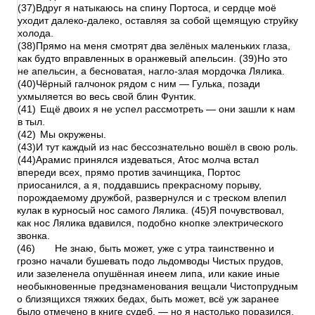
(37)Вдруг я натыкаюсь на спину Портоса, и сердце моё
уходит далеко-далеко, оставляя за собой щемящую струйку
холода.
(38)Прямо на меня смотрят два зелёных маленьких глаза,
как будто вправленных в оранжевый апельсин. (39)Но это
не апельсин, а бесноватая, нагло-злая мордочка Лялика.
(40)Чёрный галчонок рядом с ним — Гулька, позади
ухмыляется во весь свой блин Фунтик.
(41)
Ещё двоих я не успел рассмотреть — они зашли к нам
в тыл.
(42)
Мы окружены.
(43)И тут каждый из нас бессознательно вошёл в свою роль.
(44)Арамис принялся издеваться, Атос молча встал
впереди всех, прямо против зачинщика, Портос
приосанился, а я, поддавшись прекрасному порыву,
порождаемому дружбой, развернулся и с треском влепил
кулак в курносый нос самого Лялика. (45)Я почувствовал,
как нос Лялика вдавился, подобно кнопке электрического
звонка.
(46)
Не знаю, быть может, уже с утра таинственно и
грозно начали бушевать подо льдомводы Чистых прудов,
или зазеленела опушённая инеем липа, или какие иные
необыкновенные предзнаменования вещали Чистопрудным
о близящихся тяжких бедах, быть может, всё уж заранее
было отмечено в книге судеб, — но я настолько поразился,