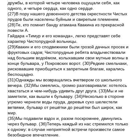
дружбы, в которой четыре человека ощущали себя, как
одного, и четыре сердца, как одно сердце.
(27)В пору нашего довоенного детства окрестности Чистых
прудов были населены буйным и свирепым племенем.
(28)Те, кто помнит банду атамана Квакина из прекрасной
повести А.
Гайдара «Тимур и его команда», легко представят себе
характер Чистопрудной вольницы.
(29)Квакин и его сподвижники были грозой дачных просек и
фруктовых садов; Чистопрудные ребята владычествовали
над большим водоёмом, колыхавшим свои мутные волны в
конце бульвара, у Покровских ворот. (З0)Редкие смельчаки,
рисковавшие приобщиться к запретным благам, карались
беспощадно.
(31)Однажды мы возвращались вчетвером со школьного
вечера. (32)Мы смеялись, громко разговаривали: хотелось
хвастаться и чем-нибудь удивить друг друга. (ЗЗ)Мы и не
заметили, как вышли к бульвару. (34)Несколько в стороне
угрюмо чернели воды пруда, деревья сухо шелестели
ветвями, бульвар от решётки до решётки был широк, как
мир.
(35)Мы подавили вздох и, разом поскромнее, двинулись
через бульвар. (Зб)Теперь каждый из нас стремился только
к одному: в случае неприятной встречи произвести самое
безобидное впечатление.