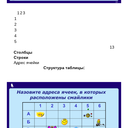
1
2
3
1
2
3
4
5
13
Столбцы
Строки
Адрес ячейки
Структура таблицы: