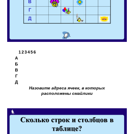
1
2
3
4
5
6
А
Б
В
Г
Д
Назовите адреса ячеек, в которых
расположены смайлики