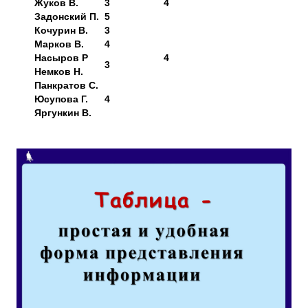
Жуков В.
3
4
Задонский П.
5
Кочурин В.
3
Марков В.
4
Насыров Р
4
3
Немков Н.
Панкратов С.
Юсупова Г.
4
Яргункин В.