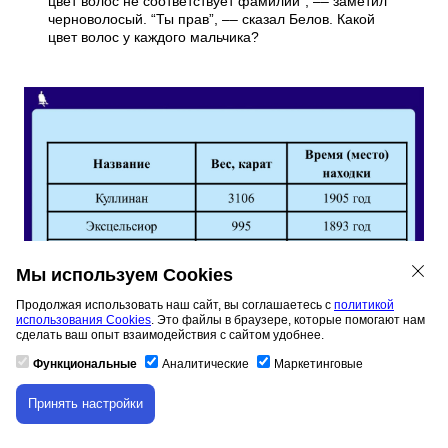
цвет волос не соответствует фамилии”, –– заметил
черноволосый. “Ты прав”, –– сказал Белов. Какой
цвет волос у каждого мальчика?
Мы используем Cookies
Продолжая использовать наш сайт, вы соглашаетесь с
политикой
использования Cookies
. Это файлы в браузере, которые помогают нам
сделать ваш опыт взаимодействия с сайтом удобнее.
Функциональные
Аналитические
Маркетинговые
Принять настройки
Скачивание материала доступно только для
Вес,
Время (место)
авторизованных пользователей.
Название
карат
находки