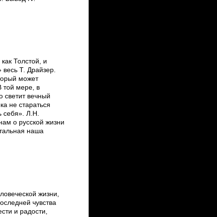
как Толстой, и
 весь Т. Драйзер.
торый может
В той мере, в
о светит вечный
ека не стараться
 себя». Л.Н.
нам о русской жизни
остальная наша
еловеческой жизни,
последней чувства
сти и радости,