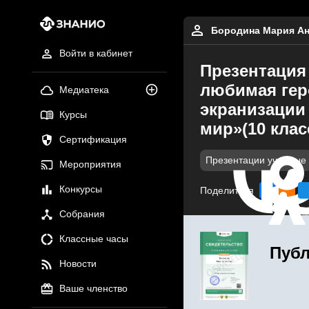
Бородина Мария А
Войти в кабинет
Презентация 
любимая геро
Медиатека
экранизации 
Курсы
мир»(10 клас
Сертификация
Презентации учебные
Мероприятия
Конкурсы
Поделиться
Собрания
Классные часы
Публ
Новости
Ваше членство