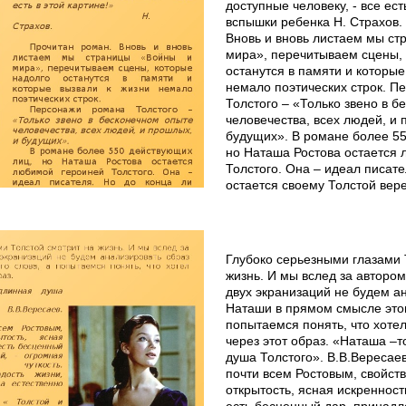
доступные человеку, - все ест
вспышки ребенка Н. Страхов.
Вновь и вновь листаем мы ст
мира», перечитываем сцены, 
останутся в памяти и которые
немало поэтических строк. П
Толстого – «Только звено в б
человечества, всех людей, и 
будущих». В романе более 5
но Наташа Ростова остается
Толстого. Она – идеал писате
остается своему Толстой вер
Глубоко серьезными глазами 
жизнь. И мы вслед за авторо
двух экранизаций не будем а
Наташи в прямом смысле этог
попытаемся понять, что хотел
через этот образ. «Наташа –т
душа Толстого». В.В.Вересаев
почти всем Ростовым, свойст
открытость, ясная искренность