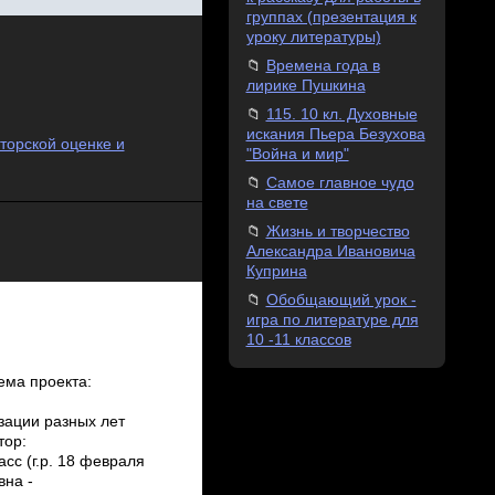
группах (презентация к
уроку литературы)
Времена года в
лирике Пушкина
115. 10 кл. Духовные
искания Пьера Безухова
торской оценке и
"Война и мир"
Самое главное чудо
на свете
Жизнь и творчество
Александра Ивановича
Куприна
Обобщающий урок -
игра по литературе для
10 -11 классов
Тема проекта:
зации разных лет
тор:
сс (г.р. 18 февраля
вна ­