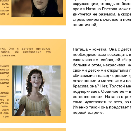
окружающим, отнюдь не безо
время Наташа Ростова может 
диктуется не разумом, а ско
стремлением к счастью и пол
эгоистичной,
Наташа – кокетка. Она с детс
необходимо всех восхищать 
счастлива им. собою, ей «Чер
большим ртом, некрасивая, но
своими детскими открытыми п
сбившимися назад черными к
оголенными и маленькими но
Красива она? Нет, Толстой мн
подчеркивает. Обаяние ее – в
естественности. Наташа стре
сама, чувствовать за всех, во
Именно такой она предстает 
первой встрече.