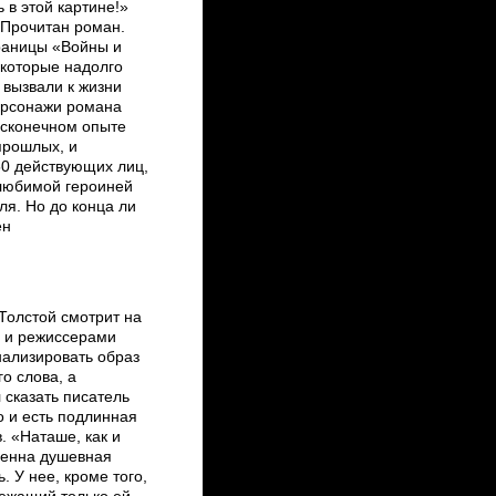
ь в этой картине!»
 Прочитан роман.
раницы «Войны и
которые надолго
 вызвали к жизни
ерсонажи романа
есконечном опыте
прошлых, и
50 действующих лиц,
 любимой героиней
ля. Но до конца ли
ен
Толстой смотрит на
м и режиссерами
нализировать образ
о слова, а
 сказать писатель
о и есть подлинная
. «Наташе, как и
венна душевная
. У нее, кроме того,