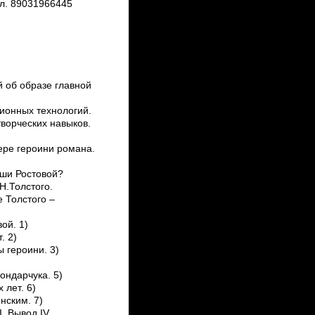
 8­903­196­64­45
й об образе главной
онных технологий.
ворческих навыков.
ере героини романа.
аши Ростовой?
Н.Толстого.
е Толстого –
ой. 1)
. 2)
 героини. 3)
ондарчука. 5)
 лет. 6)
нским. 7)
. Вывод IV.