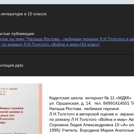
 литературе в 10 классе
астью публикации:
уре на тему "Наташа Ростова - любимая героиня Л.Н.Толстого в ав
 по роману Л.Н.Толстого «Война и мир»(10 класс)
нтация.pptx
Кадетская школа ­ интернат № 11 «МДКК»
ул. Оршанская, д. 14. тел. 8­499­141­45­01 
Наташа Ростова ­ любимая героиня
Л.Н.Толстого в авторской оценке и экрани
по роману Л.Н.Толстого «Война и мир» Ав
Сорокина Лидия Александровна 10 «А» кла
1995) Учитель: Бородина Мария Анатолье