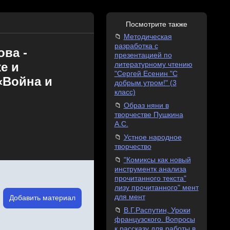
Посмотрите также
Методическая
разработка с
ова -
презентацией по
е и
литературному чтению
"Сергей Есенин "С
«Война и
добрым утром!" (3
класс)
Образ няни в
творчестве Пушкина
А.С.
Устное народное
творчество
"Комиксы как новый
инструментк анализа
прочитанного текста"
лизу прочитанного" мент
для мент
Добавить материал
В.Г.Распутин, Уроки
французского. Вопросы
к рассказу для работы в