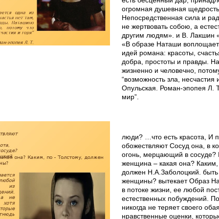
есть бесценный дар, принадл
огромная душевная щедрость 
Непосредственная сила и рад
не жертвовать собою, а естес
другим людям». и В. Лакшин «
«В образе Наташи воплощаетс
идей романа: красоты, счастья
добра, простоты и правды. Н
жизненно и человечно, потом
“возможность зла, несчастия и
Опульская. Роман-эпопея Л. Т
мир”.
люди? …что есть красота, И 
обожествляют Сосуд она, в к
огонь, мерцающий в сосуде?
женщина – какая она? Каким, 
должен Н.А.Заболоцкий. быть
женщины? вытекает Образ На
в потоке жизни, ее любой пос
естественных побуждений. П
никогда не теряет своего оба
нравственные оценки, которы