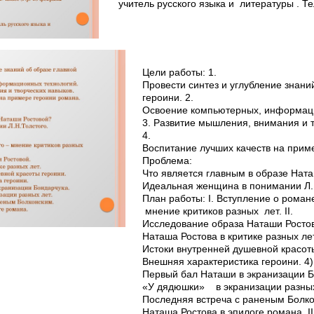
учитель русского языка и литературы . Тел.
Цели работы: 1.
Провести синтез и углубление знани
героини. 2.
Освоение компьютерных, информаци
3. Развитие мышления, внимания и т
4.
Воспитание лучших качеств на прим
Проблема:
Что является главным в образе Нат
Идеальная женщина в понимании Л.
План работы: I. Вступление о роман
мнение критиков разных лет. II.
Исследование образа Наташи Ростов
Наташа Ростова в критике разных лет
Истоки внутренней душевной красоты
Внешняя характеристика героини. 4)
Первый бал Наташи в экранизации Б
«У дядюшки» ­ в экранизации разных
Последняя встреча с раненым Болко
Наташа Ростова в эпилоге романа. III