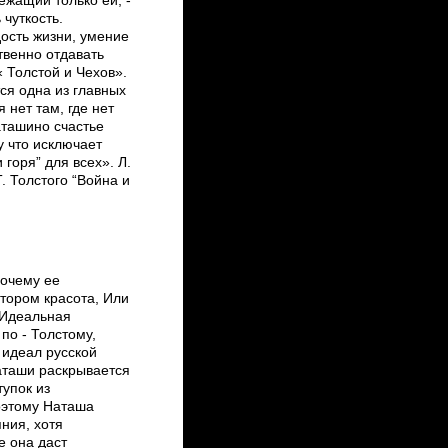
ежащий только ей, -
чуткость.
ость жизни, умение
твенно отдавать
 Толстой и Чехов».
я одна из главных
 нет там, где нет
аташино счастье
у что исключает
 горя” для всех». Л.
. Толстого “Война и
почему ее
отором красота, Или
 Идеальная
по - Толстому,
 идеал русской
таши раскрывается
тупок из
оэтому Наташа
яния, хотя
е она даст