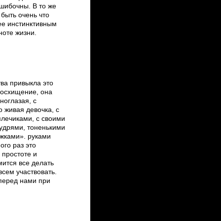
шибочны. В то же
быть очень что
рее инстинктивным
ноте жизни.
тва привыкла это
восхищение, она
ноглазая, с
 живая девочка, с
лечиками, с своими
удрями, тоненькими
жками». руками
ого раз это
 простоте и
мится все делать
 всем участвовать.
перед нами при