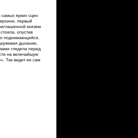
 самых ярких сцен
героини, первый
приглашенной князем
стояла, опустив
рно поднимающейся,
держивая дыхание,
зами глядела перед
сти на величайшую
». Так видит ее сам