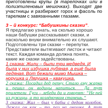
приготовлены крупы
(в тарелочках или в
полиэтиленовых мешочках)
. Выходят две
участницы и разбирают горох и фасоль по
тарелкам с завязанными глазами.
3 – й конкурс: “Бабушкины сказки”
.
Я предлагаю узнать, на сколько хорошо
наши бабушки рассказывают сказки, и
насколько внуки внимательно их слушают.
Подготовлены три сказки – перепутки.
Представители вытягивают листок и читают
текст. Каждая команда должна понять,
какие же сказки задействованы.
1 сказка: Жили – были три медведя. И
была у них избушка лубяная, а ещё была
ледяная. Вот бежали мимо Мышка –
норушка и Лягушка – квакушка.
2 сказка: Посадил дед репку. Стало ему жарко
и решил он водицы напиться. Да тут
прилетели Гуси – лебеди да и говорят: “Не пей
из лужицы, а то козлёночком станешь.“
3 сказка: Жил – был у бабы с дедом колобок.
Лежал он как – то раз на окошке. А тут