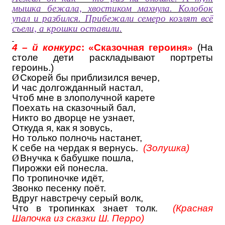
мышка бежала, хвостиком махнула. Колобок
упал и разбился. Прибежали семеро козлят всё
съели, а крошки оставили.
4 – й конкурс
: «Сказочная героиня»
(На
столе дети раскладывают портреты
героинь.)
Ø
Скорей бы приблизился вечер,
И час долгожданный настал,
Чтоб мне в злополучной карете
Поехать на сказочный бал,
Никто во дворце не узнает,
Откуда я, как я зовусь,
Но только полночь настанет,
К себе на чердак я вернусь.
(Золушка)
Ø
Внучка к бабушке пошла,
Пирожки ей понесла.
По тропиночке идёт,
Звонко песенку поёт.
Вдруг навстречу серый волк,
Что в тропинках знает толк.
(Красная
Шапочка из сказки Ш. Перро)