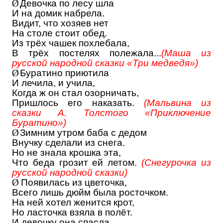
Ø
Девочка по лесу шла
И на домик набрела.
Видит, что хозяев нет
На столе стоит обед.
Из трёх чашек похлебала,
В трёх постелях полежала...
(Маша из
русской народной сказки «Три медведя»)
Ø
Буратино приютила
И лечила, и учила,
Когда ж он стал озорничать,
Пришлось его наказать.
(Мальвина из
сказки А. Толстого «Приключение
Буратино»)
Ø
Зимним утром баба с дедом
Внучку сделали из снега.
Но не знала крошка эта,
Что беда грозит ей летом.
(Снегурочка из
русской народной сказки)
Ø
Появилась из цветочка,
Всего лишь дюйм была росточком.
На ней хотел женится крот,
Но ласточка взяла в полёт.
И девочку она спасла