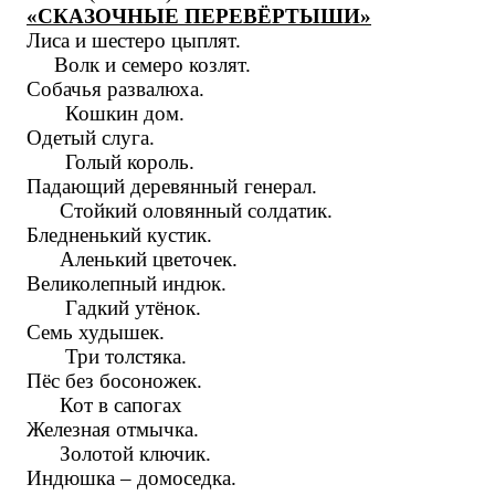
«СКАЗОЧНЫЕ ПЕРЕВЁРТЫШИ»
Лиса и шестеро цыплят.
Волк и семеро козлят.
Собачья развалюха.
Кошкин дом.
Одетый слуга.
Голый король.
Падающий деревянный генерал.
Стойкий оловянный солдатик.
Бледненький кустик.
Аленький цветочек.
Великолепный индюк.
Гадкий утёнок.
Семь худышек.
Три толстяка.
Пёс без босоножек.
Кот в сапогах
Железная отмычка.
Золотой ключик.
Индюшка – домоседка.