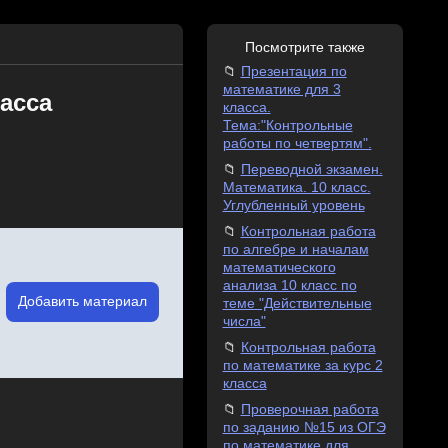
Посмотрите также
Презентация по
математике для 3
асса
класса.
Тема:"Контрольные
работы по четвертям".
Переводной экзамен.
Математика. 10 класс.
Углубленный уровень
Контрольная работа
по алгебре и началам
математического
анализа 10 класс по
Добавить материал
теме "Действительные
числа"
Контрольная работа
по математике за курс 2
класса
Проверочная работа
по заданию №15 из ОГЭ
по математике для