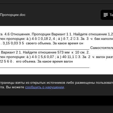
 Пропорции.doc
Т
а 4.6 Отношения. Пропорции Вариант 1 1. Найдите отношение 1,2 
н пропорции: à ) 4 õ  0,18 2, 4 ; á ) õ 7, 2  3. За 3 ч бак напол
 3,15 0,03 3 5 своего объема. За какое время он
____________________________________________ Самостоятель
Вариант 2 1. Найдите отношение 573 мм к 10 см. 2.
н пропорции: à ) 4 õ  5,6 0,07 ; á ) 40 11,1  3. За 2 ч вагон ра
22 5 6 õ . его объема. За какое время вагон
_____________________________________________
траницы взяты из открытых источников либо размещены пользовате
йта. Вы можете
сообщить о нарушении
.