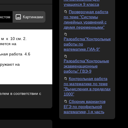
учащихся 9 класса
Проверочная работа
екстом
Картинками
по теме "Системы
линейных уравнений с
двумя переменными"
м к 10 см. 2.
Разработка"Контрольные
няется на
работы по
математике.ГИА-9"
ная работа 4.6
Разработка"Контроьные
згружают на
экзаменационные
работы" ГВЭ-9
Контрольная работа
по математике по теме
"Вычисления в пределах
лем в соответствии с
1000"
Сборник вариантов
ЕГЭ по профильной
математике, I-я часть