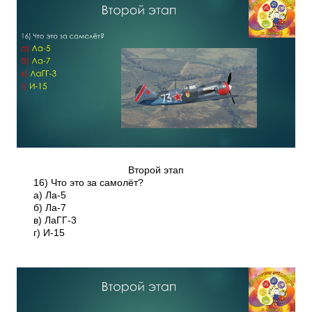
Второй этап
16) Что это за самолёт?
а) Ла-5
б) Ла-7
в) ЛаГГ-3
г) И-15