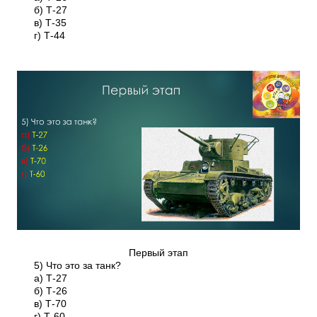
б) Т-27
в) Т-35
г) Т-44
Первый этап
5) Что это за танк?
а) Т-27
б) Т-26
в) Т-70
г) Т-60