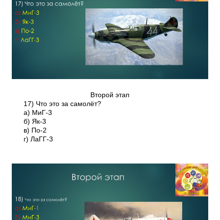
Второй этап
17) Что это за самолёт?
а) МиГ-3
б) Як-3
в) По-2
г) ЛаГГ-3