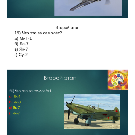
Второй этап
19) Что это за самолёт?
а) МиГ-1
б) Ла-7
в) Як-7
г) Су-2