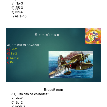
а) Пе-3
б) ДБ-3
в) Ил-4
г) АНТ-40
Второй этап
31) Что это за самолёт?
а) Че-2
б) Бе-2
в) КОР-2