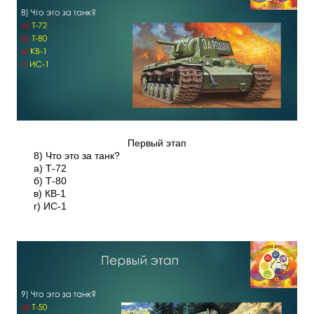
Первый этап
8) Что это за танк?
а) Т-72
б) Т-80
в) КВ-1
г) ИС-1