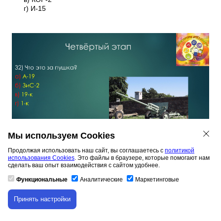
г) И-15
Мы используем Cookies
Продолжая использовать наш сайт, вы соглашаетесь с
политикой
использования Cookies
. Это файлы в браузере, которые помогают нам
Четвёртый этап
сделать ваш опыт взаимодействия с сайтом удобнее.
32) Что это за пушка?
а) А-19
Функциональные
Аналитические
Маркетинговые
б) ЗиС-2
в) 19-к
Принять настройки
Скачивание материала доступно только для
г) 1-к
авторизованных пользователей.