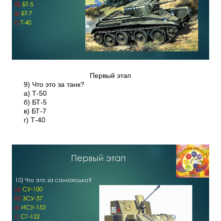
Первый этап
9) Что это за танк?
а) Т-50
б) БТ-5
в) БТ-7
г) Т-40