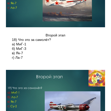
Второй этап
18) Что это за самолёт?
а) МиГ-1
б) МиГ-3
в) Як-7
г) Ла-7