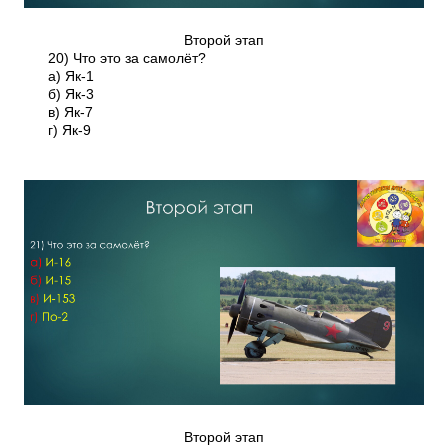
Второй этап
20) Что это за самолёт?
а) Як-1
б) Як-3
в) Як-7
г) Як-9
Второй этап