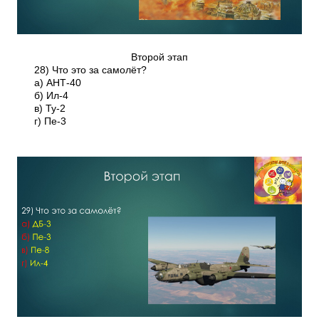
Второй этап
28) Что это за самолёт?
а) АНТ-40
б) Ил-4
в) Ту-2
г) Пе-3