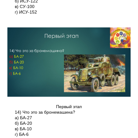
б) ИСУ-122
в) СУ-100
г) ИСУ-152
Первый этап
14) Что это за бронемашина?
а) БА-27
б) БА-20
в) БА-10
г) БА-6