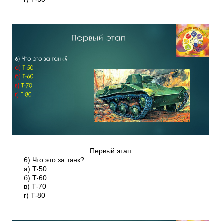
Первый этап
6) Что это за танк?
а) Т-50
б) Т-60
в) Т-70
г) Т-80