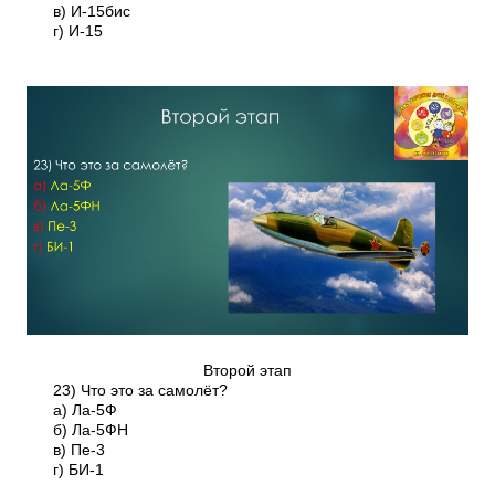
в) И-15бис
г) И-15
Второй этап
23) Что это за самолёт?
а) Ла-5Ф
б) Ла-5ФН
в) Пе-3
г) БИ-1