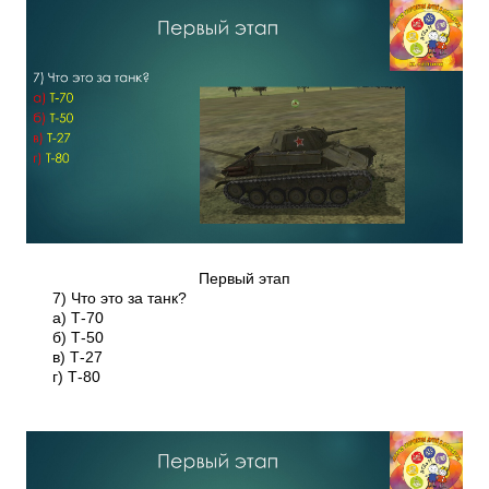
Первый этап
7) Что это за танк?
а) Т-70
б) Т-50
в) Т-27
г) Т-80