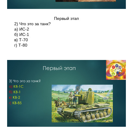
Первый этап
2) Что это за танк?
а) ИС-2
б) ИС-1
в) Т-70
г) Т-80