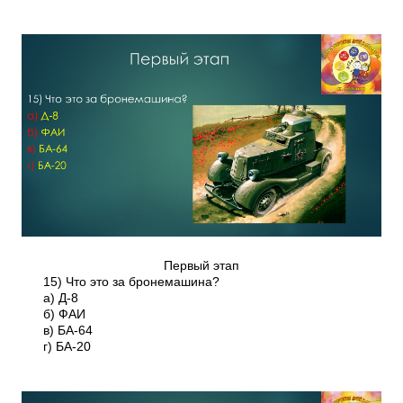
Первый этап
15) Что это за бронемашина?
а) Д-8
б) ФАИ
в) БА-64
г) БА-20