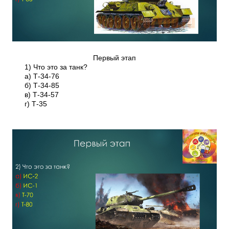
Первый этап
1) Что это за танк?
а) Т-34-76
б) Т-34-85
в) Т-34-57
г) Т-35