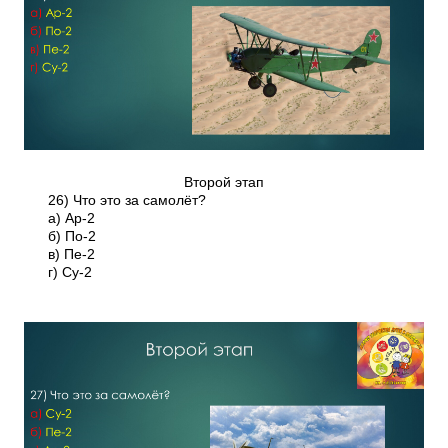
Второй этап
26) Что это за самолёт?
а) Ар-2
б) По-2
в) Пе-2
г) Су-2