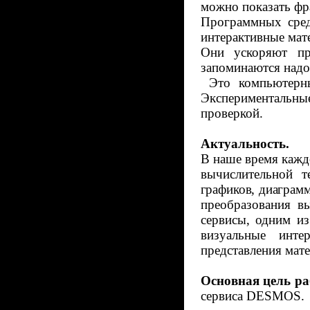
можно показать фр
Программных сред
интерактивные мат
Они ускоряют пр
запоминаются надо
Это компьютерны
Экспериментальные
проверкой.
Актуальность.
В наше время каж
вычислительной 
графиков, диаграмм
преобразования в
сервисы, одним и
визуальные инте
представления мате
Основная цель р
сервиса
DESMOS
.