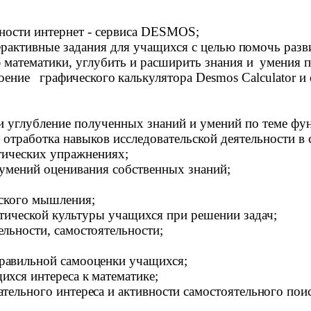
ости интернет - сервиса
DESMOS
;
терактивные задания для учащихся с целью
помочь
разв
 математики, углубить и расширить знания и
умения п
воение графического
калькулятора
Desmos
Calculator
и 
и углубление полученных знаний и умений по теме фу
отработка навыков исследовательской деятельности в 
ических упражнениях;
умений оценивания собственных знаний;
еского мышления;
тической культуры учащихся при решении задач;
ельности, самостоятельности;
равильной самооценки учащихся;
ихся интереса к математике;
ательного интереса и активности самостоятельного пои