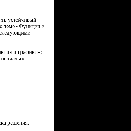
ить устойчивый
о теме «Функции и
следующими
нкция и графики»;
специально
ска
решения.