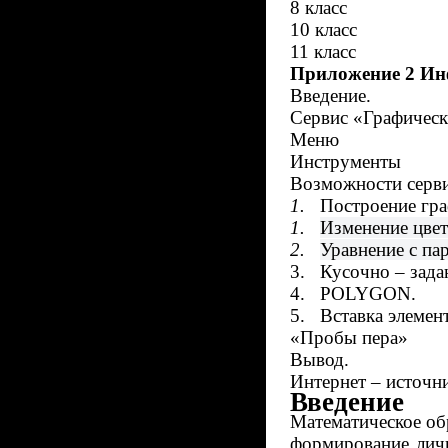
8 класс
10 класс
11 класс
Приложение 2 Ин
Введение.
Сервис «Графическ
Меню
Инструменты
Возможности серви
1.
Построение гр
1.
Изменение цвет
2.
Уравнение с па
3.
Кусочно – зада
4.
POLYGON
.
5.
Вставка элемен
«Пробы пера»
Вывод.
Интернет – источн
Введение
Математическое обр
формирование лич