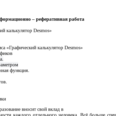
формационно – реферативная работа
ий калькулятор
Desmos
»
са «Графический калькулятор
Desmos
»
афиков
а.
раметром
нная функция.
тов.
ики
азование вносит свой вклад в
ности каждого отдельного человека.
Всё больше спе