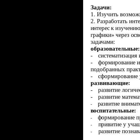
Задачи:
1. Изучить возможн
2. Разработать ин
интерес
к изучению
графики» через ос
задачами:
образовательные:
-
систематизация 
-
формирование и 
подобранных практ
-
сформирование 
развивающие:
-
развитие логич
-
развитие матема
развитие внимат
-
воспитательные:
формирование п
-
привитие у учащ
-
развитие познав
-