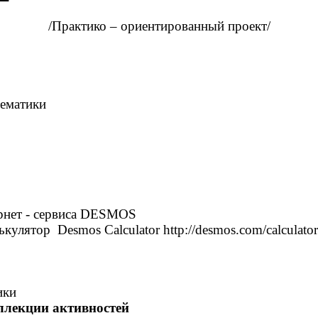
/Практико – ориентированный проект/
тематики
нет - сервиса
DESMOS
лькулятор
Desmos
Calculator
http://desmos.com/calculator
ики
ллекции активностей