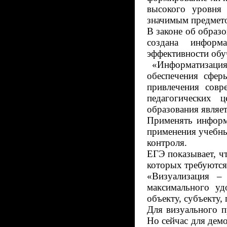
высокого уровня 
значимым предмет
В законе об образ
создана информ
эффективности обу
«Информатизация
обеспечения сфер
привлечения совр
педагогических 
образования являе
Применять информ
применения учебны
контроля.
ЕГЭ показывает, ч
которых требуются
«Визуализация –
максимального у
объекту, субъекту, 
Для визуального п
Но сейчас для дем