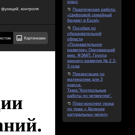
класс
 функций, контроля
Практическая работа:
«Цифровой семейный
бюджет в Excel»
Пособия по
образовательной
екстом
Картинками
области
«Познавательное
развитие» Окружающий
мир. ФЭМП. Группа
раннего развития № 2 2-
3 года
Презентация по
математике для 3
класса.
Тема:"Контрольные
ции
работы по четвертям".
План-конспект урока
по теме « Деление
натуральных чисел»
аний.