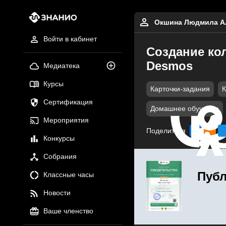
Окшина Людмила А
Войти в кабинет
Создание ко
Desmos
Медиатека
Курсы
Карточки-задания
К
Сертификация
Домашнее обучение
Мероприятия
Поделиться
Конкурсы
Собрания
Публ
Классные часы
Новости
Ваше членство