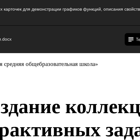
х карточек для демонстрации графиков функций, описания свойств
и.docx
Т
 средняя общебразовательная школа»
здание коллек
рактивных зад