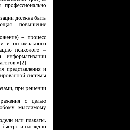
я профессионально
изации должна быть
ающая повышение
ложение)
– процесс
ки и оптимального
зацию психолого –
м информатизации
агогов.»
[2]
я представления и
зированной системы
ачами, при решении
бражения с целью
любому мыслимому
одели или плакаты.
 быстро и наглядно