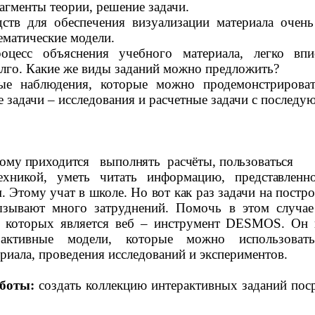
агменты теории, решение задачи.
ств для обеспечения визуализации материала очень
ематические модели.
оцесс объяснения учебного материала, легко впи
лго. Какие же виды заданий можно предложить?
е наблюдения, которые можно продемонстрировать
 задачи – исследования и расчетные задачи с послед
дому
приходится
выполнять
расчёты, пользоваться
техникой, уметь читать информацию,
представленн
. Этому учат в школе. Но вот как раз
задачи на постр
ызывают много затруднений. Помочь в этом случае
з которых является веб – инструмент
DESMOS
.
Он 
рактивные модели, которые можно использоват
риала, проведения исследований и экспериментов.
аботы:
создать коллекцию интерактивных заданий поср