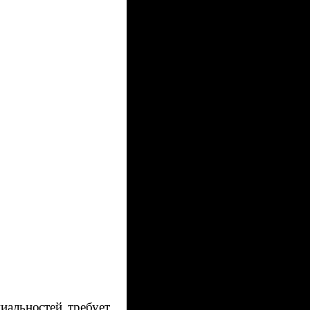
циальностей
требует