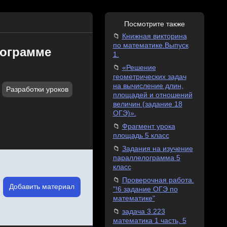
Посмотрите также
Книжная викторина
по математике.Выпуск
рограмме
1.
«Решение
геометрических задач
на вычисление длин,
Разработки уроков
площадей и отношений
величин (задание 18
ОГЭ)».
Фрагмент урока
площадь 5 класс
Задания на изучение
параллелограмма 5
класс
Проверочная работа.
Добавить материал
"!6 задание ОГЭ по
математике"
задача 3.223
математика 1 часть, 5