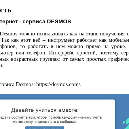
сть
тернет - сервиса
DESMOS
 Desmos можно использовать как на этапе получения н
. Так как этот веб – инструмент работает как мобиль
тфонов, то работать в нем можно прямо на уроке. 
пьютер или телефон. Интерфейс простой, поэтому се
зных возрастных группах: от самых простых графиче
и.
сервиса Desmos:
https
://
desmos
.
com
/
.