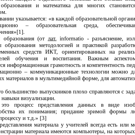
образования и математика для многих становитс
ом.
овании указывается: «в каждой образовательной орган
ационно – образовательная среда, обеспечив
чения»
[1]
.
 образования
(от
лат.
informatio - разъяснение, из
ы образования методологией и практикой разработ
еменных средств ИКТ, ориентированных на реали
целей обучения и воспитания. Важным аспекто
тся информационная грамотность и компетентность пед
ационно – коммуникационные технологии можно дл
х материалов в мультимедийной форме, для автомати
то большинство выпускников плохо справляются с зад
 навыки визуализации.
 это процесс представления данных в виде изо
добства их понимания; придание зримой формы 
процессу и т.д.»
[3]
редставления материала у учителей всегда есть или м
онстрации материала имеются компьютеры, на которых