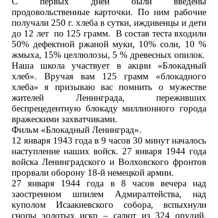
С первых дней были введены
продовольственные карточки. По ним рабочие
получали 250 г. хлеба в сутки, иждивенцы и дети
до 12 лет по 125 грамм. В состав теста входили
50% дефектной ржаной муки, 10% соли, 10 %
жмыха, 15% целлюлозы, 5 % древесных опилок.
Наша школа участвует в акции «Блокадный
хлеб». Вручая вам 125 грамм «блокадного
хлеба» я призываю вас помнить о мужестве
жителей Ленинграда, переживших
беспрецедентную блокаду миллионного города
вражескими захватчиками.
Фильм «Блокадный Ленинград».
12 января 1943 года в 9 часов 30 минут началось
наступление наших войск. 27 января 1944 года
войска Ленинградского и Волховского фронтов
прорвали оборону 18-й немецкой армии.
27 января 1944 года в 8 часов вечера над
заостренном шпилем Адмиралтейства, над
куполом Исаакиевского собора, вспыхнули
снопы золотых искр – салют из 324 орудий,