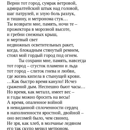
Верни тот город, сумрак ветровой,
адмиралтейский штык над головой,
шаг патрулей, и злую боль разлук,
и тишину, и метронома стук…
Ты возврати мне, память, ночи те –
прожектора в морозной высоте,
и гребни снежных крыш,
и мертвый свет
недвижных осветительных ракет,
когда, блокадным стянутый ремнем,
стоял мой гордый город под огнем.
Ты сохрани мне, память, навсегда
тот город – сгусток пламени и льда
тот город – слиток гнева и любви,
где жизнь кипела в стынущей крови.
…Как быстро время кануло! Исчез
сражений дым. Неспешно бьют часы…
Но время, как металл, имеет вес –
и годы можно бросить на весы!
А время, опаленное войной
в невиданной сплоченности сердец
в наполненности яростной, двойной –
оно весомей было, чем свинец.
Не зря, как хлеб, в молчанье ледяном
его так скупо мерил метроном.