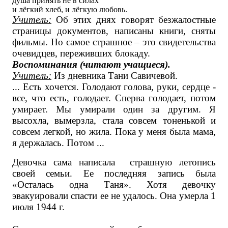
душа принять не в силах
и лёгкий хлеб, и лёгкую любовь.
Учитель:
Об этих днях говорят безжалостные
страницы документов, написаны книги, сняты
фильмы. Но самое страшное – это свидетельства
очевидцев, переживших блокаду.
Воспоминания (читают учащиеся).
Учитель:
Из дневника Тани Савичевой.
... Есть хочется. Голодают голова, руки, сердце -
все, что есть, голодает. Сперва голодает, потом
умирает. Мы умирали один за другим. Я
высохла, вымерзла, стала совсем тоненькой и
совсем легкой, но жила. Пока у меня была мама,
я держалась. Потом ...
Девочка сама написала страшную летопись
своей семьи. Ее последняя запись была
«Осталась одна Таня». Хотя девочку
эвакуировали спасти ее не удалось. Она умерла 1
июля 1944 г.