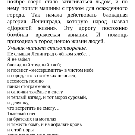
ноябре озеро стало затягиваться льдом, и по
нему пошли машины с грузом для осажденного
города. Так начала действовать блокадная
артерия Ленинграда, которую народ назвал
«Дорогой жизни». Эту дорогу постоянно
бомбила вражеская авиация. И помощь
приходила в город ценою жизни людей.
Ученик читает стихотворение.
Не слышал Ленинград о лёгком хлебе…
Я не забыл
блокадный трудный хлеб;
и посвист «мессершмитта» в чистом небе,
и город, что в потёмках не ослеп;
весомость помню
пайки стограммовой,
и саночки тяжёлые в снегу,
и тёплый взгляд, и тот мороз суровый,
и девушку,
что встретить не смогу…
Тяжёлый снег
на братских на могилах,
и тяжесть бомб, и на асфальте кровь –
и с той поры