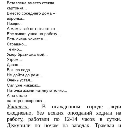
Вставлена вместо стекла
картонка...
Вместо соседнего дома –
воронка...
Поздно.
А мамы всё нет отчего-то...
Еле живая ушла на работу...
Есть очень хочется...
Страшно...
Темно...
Умер братишка мой...
Утром...
Давно...
Вышла вода...
Не дойти до реки...
Очень устал...
Сил уже никаких...
Ниточка жизни натянута тонко...
А на столе –
на отца похоронка...
Учитель:
В осажденном городе люди
ежедневно, без всяких опозданий ходили на
работу, работали по 12-14 часов в сутки.
Дежурили по ночам на заводах. Трамваи и