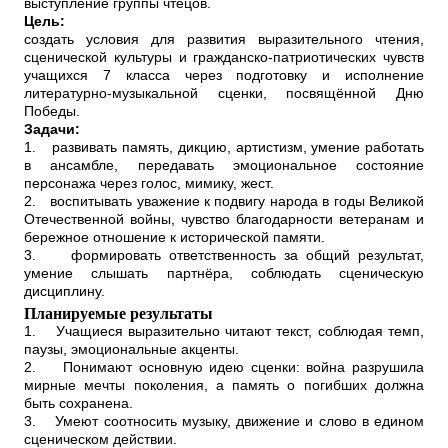
выступление группы чтецов.
Цель:
создать условия для развития выразительного чтения,
сценической культуры и гражданско-патриотических чувств
учащихся 7 класса через подготовку и исполнение
литературно-музыкальной сценки, посвящённой Дню
Победы.
Задачи:
1.
развивать память, дикцию, артистизм, умение работать
в ансамбле, передавать эмоциональное состояние
персонажа через голос, мимику, жест.
2.
воспитывать уважение к подвигу народа в годы Великой
Отечественной войны, чувство благодарности ветеранам и
бережное отношение к исторической памяти.
3.
формировать ответственность за общий результат,
умение слышать партнёра, соблюдать сценическую
дисциплину.
Планируемые результаты
1.
Учащиеся выразительно читают текст, соблюдая темп,
паузы, эмоциональные акценты.
2.
Понимают основную идею сценки: война разрушила
мирные мечты поколения, а память о погибших должна
быть сохранена.
3.
Умеют соотносить музыку, движение и слово в едином
сценическом действии.