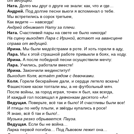
от ведущей.
Ната.
Долго мы друг о друге не знали: как, что и где…
Андрей.
Под долгие песни вьюги я вспоминал о тебе.
Мы встретились в сорок третьем,
Как видите — навсегда!
Андрей обнимает Нату за плечи.
Ната.
Счастливей пары на свете не было никогда!
На сцену выходят Лара с Ириной, встают на авансцене
справа от ведущей.
Ирина.
Мы были медсёстрами в роте. И хоть горели в аду,
Лара.
Мы к этой страшной работе привыкли в боях, на ходу.
Ирина.
А после победной песни осуществили мечту:
Лара.
Учились, работали вместе!
Ирина.
Закончили мединститут!
Выходит Коля, встаёт рядом с девочками.
Коля.
Горели бескрайние дали, и сердце летело вскачь!
Фашистские каски топтали мы, а не футбольный мяч.
После войны, за город играя, точен я был, как всегда,
И каждый гол посвящал я девчонкам десятого «А»!
Ведущая.
Поверьте, всё так и было! И счастливы были все!
И птицы по небу плыли, и звёзды купались в росе!
Я знаю, всё б так и было!..
Музыка резко обрывается. Пауза.
Ведущая.
Если бы не война…
Ларка первой погибла… Под Львовом лежит она…