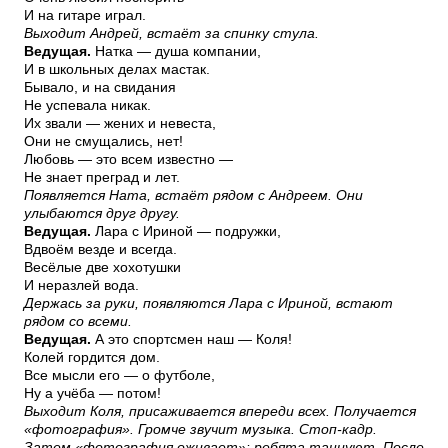
И на гитаре играл.
Выходит Андрей, встаёт за спинку стула.
Ведущая.
Натка — душа компании,
И в школьных делах мастак.
Бывало, и на свидания
Не успевала никак.
Их звали — жених и невеста,
Они не смущались, нет!
Любовь — это всем известно —
Не знает преград и лет.
Появляется Ната, встаёт рядом с Андреем. Они
улыбаются друг другу.
Ведущая.
Лара с Ириной — подружки,
Вдвоём везде и всегда.
Весёлые две хохотушки
И неразлей вода.
Держась за руки, появляются Лара с Ириной, встают
рядом со всеми.
Ведущая.
А это спортсмен наш — Коля!
Колей гордится дом.
Все мысли его — о футболе,
Ну а учёба — потом!
Выходит Коля, присаживается впереди всех. Получается
«фотография». Громче звучит музыка. Стоп-кадр.
Затем «фотография оживает»: ребята танцуют. После