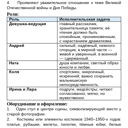
4.
Проявляют уважительное отношение к теме Великой
Отечественной войны и Дня Победы.
Роли:
Роль
Исполнительская задача
Девушка-ведущая
главный рассказчик,
хранительница памяти; её
чтение должно быть
спокойным, проникновенным,
с нарастанием драматизма.
Андрей
сильный, надёжный, немного
спорщик; в мирной части —
живой и уверенный, в военной
— сдержанный.
Ната
душа компании, светлый образ
юности и любви.
Коля
спортсмен, энергичный,
искренний; важно сохранить
мальчишескую
непосредственность.
Ирина и Лара
подруги, медсёстры; читают
согласованно, мягко, но
мужественно.
Оборудование и оформление
:
1.
Один стул в центре сцены, символизирующий место у
старой фотографии.
2.
Костюмы или элементы костюмов 1940–1950-х годов:
платья, рубашки, жилеты, пилотки, тёмные юбки, белые