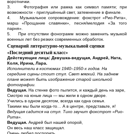
воротнички.
3.
Фотография или рамка как символ памяти; при
возможности - приглушённый свет, затемнение в финале.
4.
Музыкальное сопровождение: фокстрот «Рио-Рита»,
марш «Прощание славянки», песня/мелодия «За того
парня».
5.
При отсутствии фонограмм можно заменить музыкой
военных лет без резких современных обработок.
Сценарий литературно-музыкальной сценки
«Последний десятый класс»
Действующие лица: Девушка-ведущая, Андрей, Ната,
Коля, Ирина, Лара.
Исполнители в костюмах 1940–1950-х годов. На
середине сцены стоит стул. Свет мягкий. На заднем
плане может быть изображение старой школьной
фотографии.
Ведущая.
На стенке фото пылится, и каждый день на заре,
Смотрю на юные лица — мы жили в одном дворе.
Учились в одном десятом, всегда как одна семья.
Такими мы были когда-то… А в центре, представьте, я!
Ведущая садится на стул. Тихо звучит фокстрот «Рио-
Рита».
Ведущая.
Андрей был нашей опорой,
Он весь наш класс защищал.
Очень любил поспорить