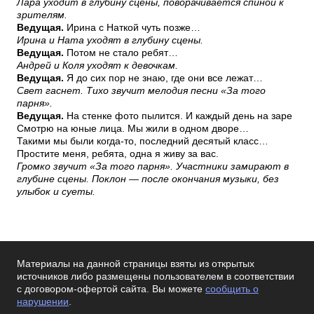
Лара уходит в глубину сцены, поворачивается спиной к
зрителям.
Ведущая.
Ирина с Наткой чуть позже…
Ирина и Ната уходят в глубину сцены.
Ведущая.
Потом не стало ребят…
Андрей и Коля уходят к девочкам.
Ведущая.
Я до сих пор не знаю, где они все лежат…
Свет гаснет. Тихо звучит мелодия песни «За того
парня».
Ведущая.
На стенке фото пылится. И каждый день на заре
Смотрю на юные лица. Мы жили в одном дворе…
Такими мы были когда-то, последний десятый класс…
Простите меня, ребята, одна я живу за вас.
Громко звучит «За того парня». Участники замирают в
глубине сцены. Поклон — после окончания музыки, без
улыбок и суеты.
Материалы на данной страницы взяты из открытых
источников либо размещены пользователем в соответствии
с договором-офертой сайта. Вы можете
сообщить о
нарушении
.