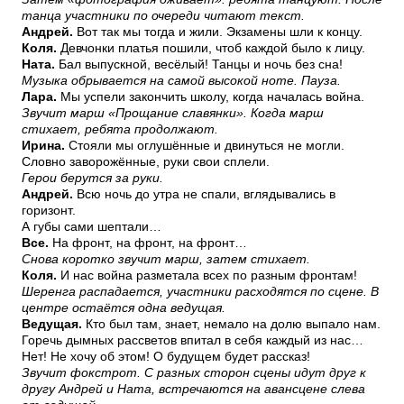
танца участники по очереди читают текст.
Андрей.
Вот так мы тогда и жили. Экзамены шли к концу.
Коля.
Девчонки платья пошили, чтоб каждой было к лицу.
Ната.
Бал выпускной, весёлый! Танцы и ночь без сна!
Музыка обрывается на самой высокой ноте. Пауза.
Лара.
Мы успели закончить школу, когда началась война.
Звучит марш «Прощание славянки». Когда марш
стихает, ребята продолжают.
Ирина.
Стояли мы оглушённые и двинуться не могли.
Словно заворожённые, руки свои сплели.
Герои берутся за руки.
Андрей.
Всю ночь до утра не спали, вглядывались в
горизонт.
А губы сами шептали…
Все.
На фронт, на фронт, на фронт…
Снова коротко звучит марш, затем стихает.
Коля.
И нас война разметала всех по разным фронтам!
Шеренга распадается, участники расходятся по сцене. В
центре остаётся одна ведущая.
Ведущая.
Кто был там, знает, немало на долю выпало нам.
Горечь дымных рассветов впитал в себя каждый из нас…
Нет! Не хочу об этом! О будущем будет рассказ!
Звучит фокстрот. С разных сторон сцены идут друг к
другу Андрей и Ната, встречаются на авансцене слева