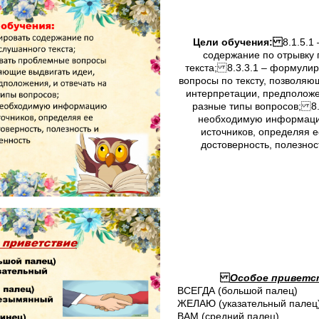
Цели обучения:
8.1.5.1
содержание по отрывку
текста; 8.3.3.1 – формули
вопросы по тексту, позволяю
интерпретации, предположен
разные типы вопросов; 8.3
необходимую информаци
источников, определяя е
достоверность, полезнос
Особое приветс
ВСЕГДА (большой палец)
ЖЕЛАЮ (указательный палец
ВАМ (средний палец)