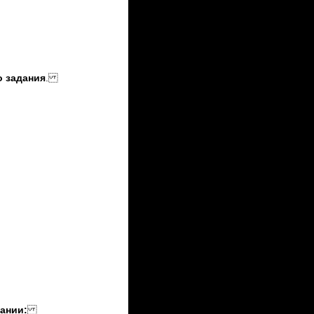
 задания
.
ании: