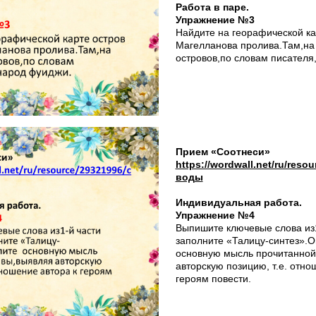
Работа в паре.
Упражнение №3
Найдите на георафической ка
Магелланова пролива.Там,на
островов,по словам писателя
Прием «Соотнеси»
https://wordwall.net/ru/reso
воды
Индивидуальная работа.
Упражнение №4
Выпишите ключевые слова из1
заполните «Талицу-синтез».
основную мысль прочитанной
авторскую позицию, т.е. отно
героям повести.