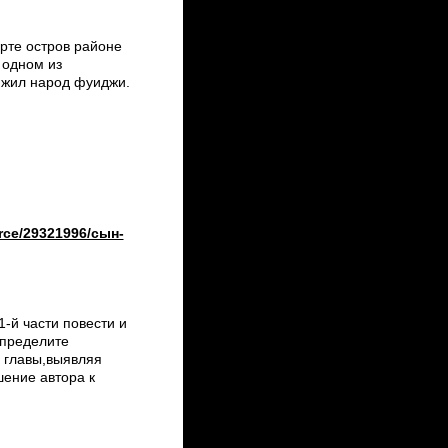
рте остров районе
 одном из
,жил народ фуиджи.
urce/29321996/сын-
-й части повести и
Определите
 главы,выявляя
шение автора к