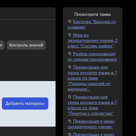
Посмотрите также
Карточка "Баночка со
словами"
Игра по
литературному чтению 2
я
Контроль знаний
класс "Составь рифму"
Разбор предложения
по членам предложения
Презентация для
урока русского языка в 7
классе по теме
"Разряды наречий по
значению".
Презентация для
урока русского языка в 7
Добавить материал
классе по теме
"Понятие о причастии"
Презентация к уроку
литературного чтения.
Презентация к уроку