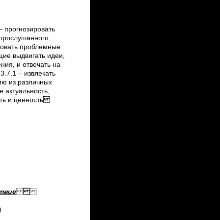
 – прогнозировать
 прослушанного
ровать проблемные
щие выдвигать идеи,
ия, и отвечать на
.7.1 – извлекать
ю из различных
е актуальность,
ть и ценность
твие
)