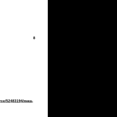
8
urce/52483194/янка-