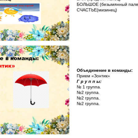
БОЛЬШОЕ (безымянный пале
СЧАСТЬЕ(мизинец)
Объединение в команды:
Прием «Зонтик»
Г р у п п ы:
№ 1 группа.
№2 группа.
№2 группа.
№2 группа.