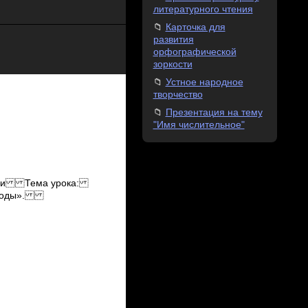
литературного чтения
Карточка для
развития
орфографической
зоркости
Устное народное
творчество
Презентация на тему
"Имя числительное"
изни Тема урока:
н воды».