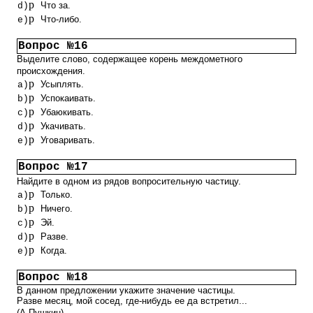
p
Что за.
d)
p
Что-либо.
e)
Вопрос №16
Выделите слово, содержащее корень междометного
происхождения.
p
Усыплять.
a)
p
Успокаивать.
b)
p
Убаюкивать.
c)
p
Укачивать.
d)
p
Уговаривать.
e)
Вопрос №17
Найдите в одном из рядов вопросительную частицу.
p
Только.
a)
p
Ничего.
b)
p
Эй.
c)
p
Разве.
d)
p
Когда.
e)
Вопрос №18
В данном предложении укажите значение частицы.
Разве месяц, мой сосед, где-нибудь ее да встретил...
(А.Пушкин)