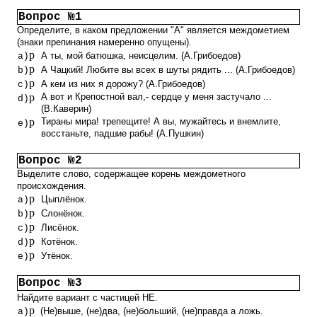
Вопрос №1
Определите, в каком предложении "А" является междометием
(знаки препинания намеренно опущены).
p
А ты, мой батюшка, неисцелим. (А.Грибоедов)
a)
p
А Чацкий! Любите вы всех в шуты рядить ... (А.Грибоедов)
b)
p
А кем из них я дорожу? (А.Грибоедов)
c)
p
А вот и Крепостной вал,- сердце у меня застучало ...
d)
(В.Каверин)
p
Тираны мира! трепещите! А вы, мужайтесь и внемлите,
e)
восстаньте, падшие рабы! (А.Пушкин)
Вопрос №2
Выделите слово, содержащее корень междометного
происхождения.
p
Цыплёнок.
a)
p
Слонёнок.
b)
p
Лисёнок.
c)
p
Котёнок.
d)
p
Утёнок.
e)
Вопрос №3
Найдите вариант с частицей НЕ.
p
(Не)выше, (не)два, (не)больший, (не)правда а ложь.
a)