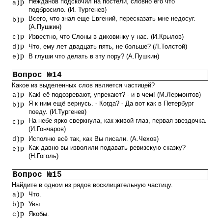
p
Нежданов подскочил на постели, словно его что
a)
подбросило. (И. Тургенев)
p
Всего, что знал еще Евгений, пересказать мне недосуг.
b)
(А.Пушкин)
p
Известно, что Слоны в диковинку у нас. (И.Крылов)
c)
p
Что, ему лет двадцать пять, не больше? (Л.Толстой)
d)
p
В глуши что делать в эту пору? (А.Пушкин)
e)
Вопрос №14
Какое из выделенных слов является частицей?
p
Как! её подозревают, упрекают? - и в чем! (М.Лермонтов)
a)
p
Я к ним ещё вернусь. - Когда? - Да вот как в Петербург
b)
поеду. (И.Тургенев)
p
На небе ярко сверкнула, как живой глаз, первая звездочка.
c)
(И.Гончаров)
p
Исполню всё так, как Вы писали. (А.Чехов)
d)
p
Как давно вы изволили подавать ревизскую сказку?
e)
(Н.Гоголь)
Вопрос №15
Найдите в одном из рядов восклицательную частицу.
p
Что.
a)
p
Увы.
b)
p
Якобы.
c)