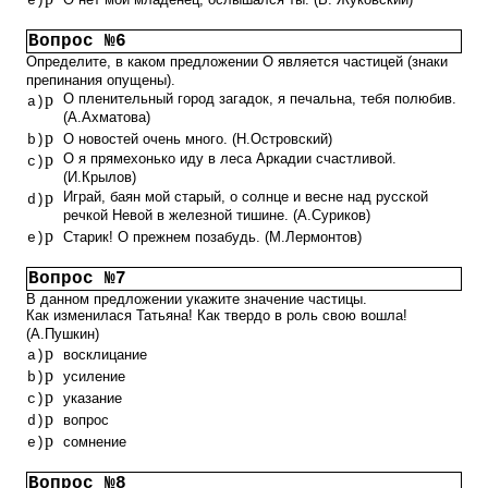
e)
Вопрос №6
Определите, в каком предложении О является частицей (знаки
препинания опущены).
p
О пленительный город загадок, я печальна, тебя полюбив.
a)
(А.Ахматова)
p
О новостей очень много. (Н.Островский)
b)
p
О я прямехонько иду в леса Аркадии счастливой.
c)
(И.Крылов)
p
Играй, баян мой старый, о солнце и весне над русской
d)
речкой Невой в железной тишине. (А.Суриков)
p
Старик! О прежнем позабудь. (М.Лермонтов)
e)
Вопрос №7
В данном предложении укажите значение частицы.
Как изменилася Татьяна! Как твердо в роль свою вошла!
(А.Пушкин)
p
восклицание
a)
p
усиление
b)
p
указание
c)
p
вопрос
d)
p
сомнение
e)
Вопрос №8