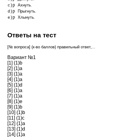
p
Ахнуть.
c)
p
Прыгнуть.
d)
p
Хлынуть.
e)
Ответы на тест
[№ вопроса] (к-во баллов) правильный ответ,...
Вариант №1
[1] (1)b
[2] (1)a
[3] (1)a
[4] (1)a
[5] (1)d
[6] (1)a
[7] (1)a
[8] (1)e
[9] (1)b
[10] (1)b
[11] (1)c
[12] (1)a
[13] (1)d
[14] (1)a