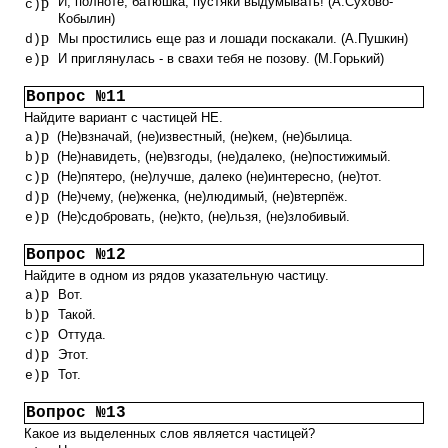
p
И, полноте, батюшка, пустяки выдумывать! (А.Сухово-
c)
Кобылин)
p
Мы простились еще раз и лошади поскакали. (А.Пушкин)
d)
p
И приглянулась - в свахи тебя не позову. (М.Горький)
e)
Вопрос №11
Найдите вариант с частицей НЕ.
p
(Не)взначай, (не)известный, (не)кем, (не)былица.
a)
p
(Не)навидеть, (не)взгоды, (не)далеко, (не)постижимый.
b)
p
(Не)пятеро, (не)лучше, далеко (не)интересно, (не)тот.
c)
p
(Не)чему, (не)женка, (не)людимый, (не)втерпёж.
d)
p
(Не)сдобровать, (не)кто, (не)льзя, (не)злобивый.
e)
Вопрос №12
Найдите в одном из рядов указательную частицу.
p
Вот.
a)
p
Такой.
b)
p
Оттуда.
c)
p
Этот.
d)
p
Тот.
e)
Вопрос №13
Какое из выделенных слов является частицей?