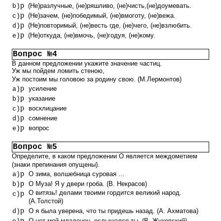
p
(Не)разлучные, (не)ряшливо, (не)чисть,(не)доумевать.
b)
p
(Не)зачем, (не)победимый, (не)вмоготу, (не)вежа.
c)
p
(Не)повторимый, (не)весть где, (не)чего, (не)взлюбить.
d)
p
(Не)откуда, (не)вмочь, (не)годуя, (не)кому.
e)
Вопрос №4
В данном предложении укажите значение частиц.
Уж мы пойдем ломить стеною,
Уж постоим мы головою за родину свою. (М.Лермонтов)
p
усиление
a)
p
указание
b)
p
восклицание
c)
p
сомнение
d)
p
вопрос
e)
Вопрос №5
Определите, в каком предложении О является междометием
(знаки препинания опущены).
p
О зима, волшебница суровая ...
a)
p
О Муза! Я у двери гроба. (В. Некрасов)
b)
p
О витязь! делами твоими гордится великий народ.
c)
(А.Толстой)
p
О я была уверена, что ты придешь назад. (А. Ахматова)
d)
p
О нет мой младенец, ослышался ты. (В. Жуковский)