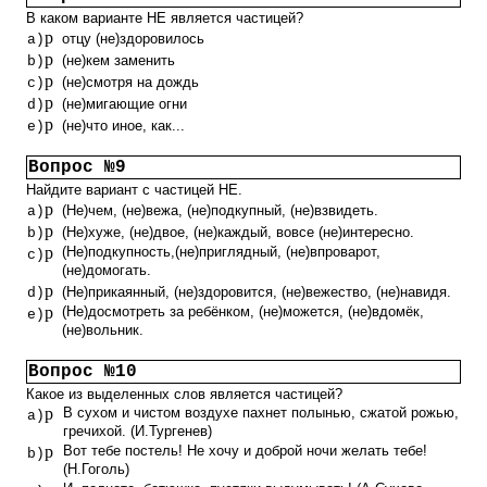
В каком варианте НЕ является частицей?
p
отцу (не)здоровилось
a)
p
(не)кем заменить
b)
p
(не)смотря на дождь
c)
p
(не)мигающие огни
d)
p
(не)что иное, как...
e)
Вопрос №9
Найдите вариант с частицей НЕ.
p
(Не)чем, (не)вежа, (не)подкупный, (не)взвидеть.
a)
p
(Не)хуже, (не)двое, (не)каждый, вовсе (не)интересно.
b)
p
(Не)подкупность,(не)приглядный, (не)впроварот,
c)
(не)домогать.
p
(Не)прикаянный, (не)здоровится, (не)вежество, (не)навидя.
d)
p
(Не)досмотреть за ребёнком, (не)можется, (не)вдомёк,
e)
(не)вольник.
Вопрос №10
Какое из выделенных слов является частицей?
p
В сухом и чистом воздухе пахнет полынью, сжатой рожью,
a)
гречихой. (И.Тургенев)
p
Вот тебе постель! Не хочу и доброй ночи желать тебе!
b)
(Н.Гоголь)