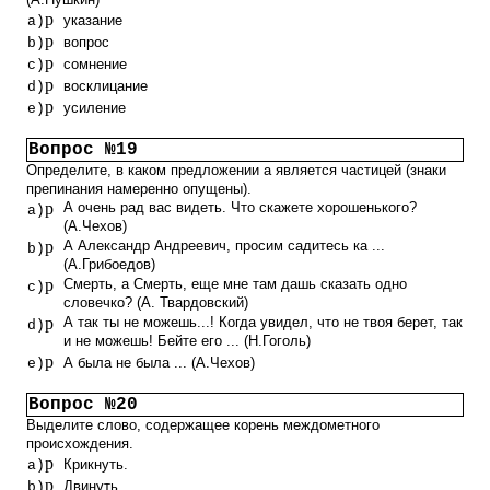
p
указание
a)
p
вопрос
b)
p
сомнение
c)
p
восклицание
d)
p
усиление
e)
Вопрос №19
Определите, в каком предложении а является частицей (знаки
препинания намеренно опущены).
p
А очень рад вас видеть. Что скажете хорошенького?
a)
(А.Чехов)
p
А Александр Андреевич, просим садитесь ка ...
b)
(А.Грибоедов)
p
Смерть, а Смерть, еще мне там дашь сказать одно
c)
словечко? (А. Твардовский)
p
А так ты не можешь...! Когда увидел, что не твоя берет, так
d)
и не можешь! Бейте его ... (Н.Гоголь)
p
А была не была ... (А.Чехов)
e)
Вопрос №20
Выделите слово, содержащее корень междометного
происхождения.
p
Крикнуть.
a)
p
Двинуть.
b)