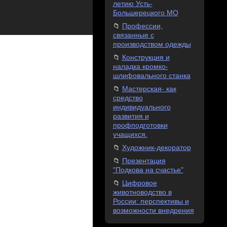
летию Усть-
Большерецкого МО
Профессии,
связанные с
производством одежды
Конструкция и
наладка кромко-
шлифовального станка
Мастерская- как
средство
индивидуального
развития и
профподготовки
учащихся.
Художник-декоратор
Презентация
"Подкова на счастье"
Цифровое
животноводство в
России: перспективы и
возможности внедрения