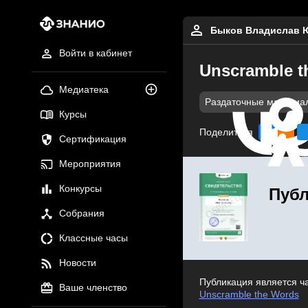
Быков Владислав 
Войти в кабинет
Unscramble t
Медиатека
Раздаточные материа
Курсы
Поделиться
Сертификация
Мероприятия
Конкурсы
Публ
Собрания
Классные часы
Новости
Публикация является ч
Ваше членство
Unscramble the Words