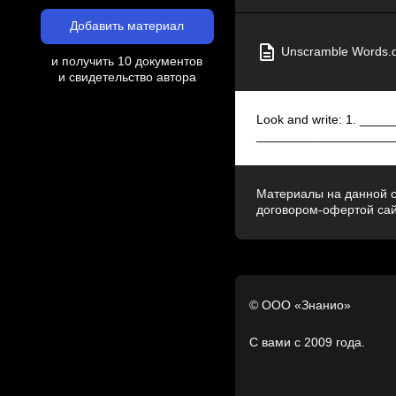
Добавить материал
Unscramble Words.
и получить 10 документов
и свидетельство автора
Look and write: 1. __
____________________
Материалы на данной с
договором-офертой са
© ООО «Знанио»
С вами с 2009 года.