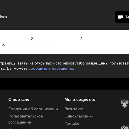
docx
Т
________________ 2. ___________________ 3. ___________________
 5. ____________________
траницы взяты из открытых источников либо размещены пользовате
йта. Вы можете
сообщить о нарушении
.
О портале
Мы в соцсетях
Сведения об организации
Вконтакте
Пользовательское
Одноклассники
соглашение
Youtube