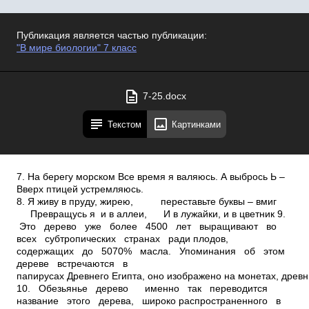
Публикация является частью публикации:
"В мире биологии" 7 класс
7-25.docx
Текстом
Картинками
7. На берегу морском Все время я валяюсь. А выбрось Ь –
Вверх птицей устремляюсь.
8. Я живу в пруду, жирею, переставьте буквы – вмиг
Превращусь я и в аллеи, И в лужайки, и в цветник 9.
Это дерево уже более 4500 лет выращивают во
всех субтропических странах ради плодов,
содержащих до 50­70% масла. Упоминания об этом
дереве встречаются в
папирусах Древнего Египта, оно изображено на монетах, древ
10. Обезьянье дерево ­ именно так переводится
название этого дерева, широко распространенного в