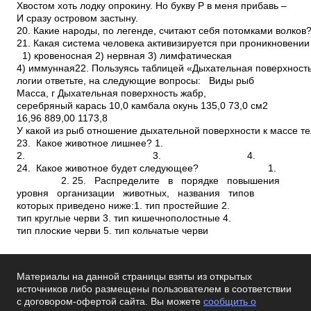
Хвостом хоть лодку опрокину. Но букву Р в меня прибавь –
И сразу островом застыну.
20. Какие народы, по легенде, считают себя потомками волко
21. Какая система человека активизируется при проникновении
1) кровеносная 2) нервная 3) лимфатическая
4) иммунная22. Пользуясь таблицей «Дыхательная поверхность
логии ответьте, на следующие вопросы: Виды рыб
Масса, г Дыхательная поверхность жабр,
серебряный карась 10,0 камбала окунь 135,0 73,0 см2
16,96 889,00 1173,8
У какой из рыб отношение дыхательной поверхности к массе т
23. Какое животное лишнее? 1.
2. 3. 4
24. Какое животное будет следующее? 1.
2. 25. Распределите в порядке повышения
уровня организации животных, названия типов
которых приведено ниже:1. тип простейшие 2.
тип круглые черви 3. тип кишечнополостные 4.
тип плоские черви 5. тип кольчатые черви
Материалы на данной страницы взяты из открытых
источников либо размещены пользователем в соответствии
с договором-офертой сайта. Вы можете
сообщить о