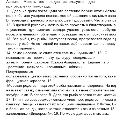
Африке. Мякоть его плодов используется для
приготовления лимонада.
11. Древние греки посвящали это растение богине охоты Арте
полях, богиня увидела незнакомое ей растение с сильным запа
В переводе с греческого означающее «здоровый». Что это за 
12. В древней рукописи можно было прочесть о благотворном в
«..усиливает дух, смягчает сердце, удаляет усталость, пробуж
поселять ленности, облегчает и освежает тело и проясняет во
13. Все рыбы, как рыбы! Наступает весна, прогревается вода в 
нерест у рыб. Но вот одной из наших рыб нереститься по нраву
такой «горячий».
14. Какие насекомые считаются самыми шумными? 15. С
незапамятных времен эту культуру возделывали
жители горных районов Южной Америки, в Европе это
растение называли «земляные яблоки».
Популярностью
пользовались цветки этого растения, особенно после того, как 
французская королева. 16.
Морская родственница этой рыбы называется скорпена. На во
называют связку отмычек или ключей, а в языке строителей это 
зазубринами. В словаре В. Даля эта рыба зовется также кострик
17. Типичное североамериканское животное, родственниками ег
кинкажу. Немцы называют их моющими медведями. В Китае, Б
и большая панды, которые тоже относятся к этим животным.18.
заповеднике «Вишерский». 19. По морю двигаюсь я вплавь,