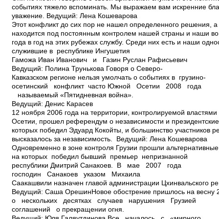
событиях тяжело вспоминать. Мы выражаем вам искренние бла
уважение. Ведущий: Лена Кошеварова
Этот конфликт до сих пор не нашел определенного решения, а
находится под постоянным контролем нашей страны и наши во
года в год на этих рубежах службу. Среди них есть и наши одно
служившие в республике Ингушетия
Гаможа Иван Иванович и Газин Руслан Рафисьевич
Ведущий: Полина Трунькова Говоря о Северо­
Кавказском регионе нельзя умолчать о событиях в грузино­
осетинский конфликт часто Южной Осетии 2008 года
­ называемый «Пятидневная война».
Ведущий: Денис Карасев
12 ноября 2006 года на территории, контролируемой властям
Осетии, прошел референдум о независимости и президентские
которых победил Эдуард Кокойты, и большинство участников 
высказалось за независимость. Ведущий: Лена Кошеварова
Одновременно в зоне контроля Грузии прошли альтернативные
на которых победил бывший премьер непризнанной
республики Дмитрий Санакоев. В мае 2007 года
господин Санакоев указом Михаила
Саакашвили назначен главой администрации Цхинвальского ре
Ведущий: Саша ОрешинНовое обострение пришлось на весну 
о нескольких десятках случаев нарушения Грузией
соглашений о прекращении огня.
Ведущий: Юля Галяутдинова Все началось с «мирного