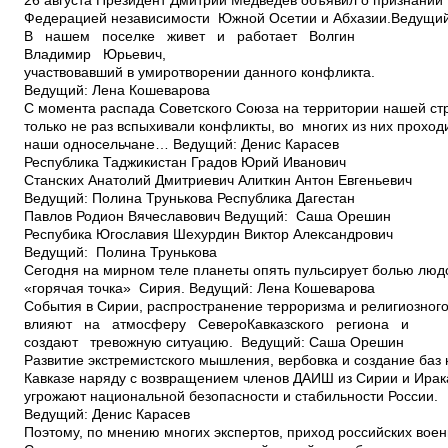
26 августа Президент Дмитрий Медведев объявил о признании
Федерацией независимости Южной Осетии и Абхазии.Ведущий
В нашем поселке живет и работает Волгин
Владимир Юрьевич,
участвовавший в умиротворении данного конфликта.
Ведущий: Лена Кошеварова
С момента распада Советского Союза на территории нашей ст
только не раз вспыхивали конфликты, во многих из них проход
наши односельчане… Ведущий: Денис Карасев
Республика Таджикистан Градов Юрий Иванович
Станских Анатолий Дмитриевич Алиткин Антон Евгеньевич
Ведущий: Полина Трунькова Республика Дагестан
Павлов Родион Вячеславович Ведущий: Саша Орешин
Респубика Югославия Шехурдин Виктор Александрович
Ведущий: Полина Трунькова
Сегодня на мирном теле планеты опять пульсирует болью люд
«горячая точка» ­ Сирия. Ведущий: Лена Кошеварова
События в Сирии, распространение терроризма и религиозного
влияют на атмосферу Северо­Кавказского региона и
создают тревожную ситуацию. Ведущий: Саша Орешин
Развитие экстремистского мышления, вербовка и создание баз
Кавказе наряду с возвращением членов ДАИШ из Сирии и Ирак
угрожают национальной безопасности и стабильности России.
Ведущий: Денис Карасев
Поэтому, по мнению многих экспертов, приход российских вое