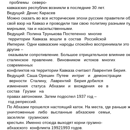
проблемы северо­
кавказских республик возникли в последние 30 лет.
Ведущий: Денис Карасев
Можно сказать во все исторические эпохи русские правители 
свой взор на Кавказ и проводили там свою политику разными п
мирными, так и насильственными.
Ведущий: Полина Трунькова Постепенно многие
территории Кавказа вошли в состав Российской
Империи. Одни кавказские народы спокойно воспринимали это
другие –
оказывали сопротивление. Большое отрицательное влияние о
сталинское правление. Виновником истоков многих
современных
конфликтов на территории Кавказа считают Лаврентия Берия.
Ведущий: Саша Орешин Путем интриг и демонстрации
верности Сталину, Лаврентий Берия добился
изменения статуса Абхазии и вхождения ее в
состав Грузии на
правах автономии. Затем подоспел 1937 год –
год репрессий.
По Абхазии прошелся настоящий каток. На места, где раньше 
уничтоженные либо высланные абхазские семьи,
заселяли грузинских
крестьян. Именно отсюда выходят корни грузино­
абхазского конфликта 1992­1993 годов.