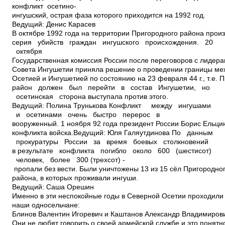
конфликт ­ осетино­
ингушский, острая фаза которого приходится на 1992 год.
Ведущий: Денис Карасев
В октябре 1992 года на территории Пригородного района прои
серия убийств граждан ингушского происхождения. 20
октября
Государственная комиссия России после переговоров с лидер
Совета Ингушетии приняла решение о проведении границы ме
Осетией и Ингушетией по состоянию на 23 февраля 44 г., т.е.
район должен был перейти в состав Ингушетии, но
осетинская сторона выступала против этого.
Ведущий: Полина Трунькова Конфликт между ингушами
и осетинами очень быстро перерос в
вооруженный. 1 ноября 92 года президент России Борис Ельцин
конфликта войска.Ведущий: Юля Галяутдинова По данным
прокуратуры России за время боевых столкновений
в результате конфликта погибло около 600 (шестисот)
человек, более 300 (трехсот) ­
пропали без вести. Были уничтожены 13 из 15 сёл Пригородно
района, в которых проживали ингуши.
Ведущий: Саша Орешин
Именно в эти неспокойные годы в Северной Осетии проходили
наши односельчане:
Блинов Валентин Игоревич и Каштанов Александр Владимиров
Они не любят говорить о своей армейской службе и это понятно