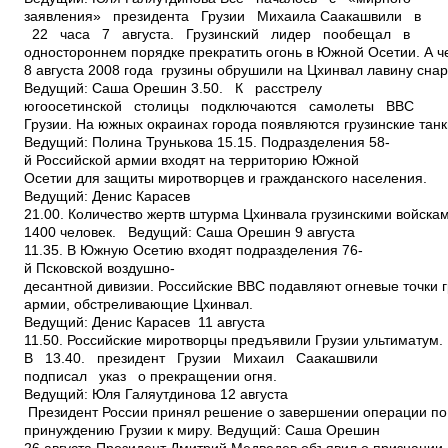
заявления» президента Грузии Михаила Саакашвили в
22 часа 7 августа. Грузинский лидер пообещал в
одностороннем порядке прекратить огонь в Южной Осетии. А ч
8 августа 2008 года грузины обрушили на Цхинвал лавину снар
Ведущий: Саша Орешин 3.50. К расстрелу
югоосетинской столицы подключаются самолеты ВВС
Грузии. На южных окраинах города появляются грузинские тан
Ведущий: Полина Трунькова 15.15. Подразделения 58­
й Российской армии входят на территорию Южной
Осетии для защиты миротворцев и гражданского населения.
Ведущий: Денис Карасев
21.00. Количество жертв штурма Цхинвала грузинскими войскам
1400 человек. Ведущий: Саша Орешин 9 августа
11.35. В Южную Осетию входят подразделения 76­
й Псковской воздушно­
десантной дивизии. Российские ВВС подавляют огневые точки 
армии, обстреливающие Цхинвал.
Ведущий: Денис Карасев 11 августа
11.50. Российские миротворцы предъявили Грузии ультиматум.
В 13.40. президент Грузии Михаил Саакашвили
подписал указ о прекращении огня.
Ведущий: Юля Галяутдинова 12 августа
Президент России принял решение о завершении операции по
принуждению Грузии к миру. Ведущий: Саша Орешин