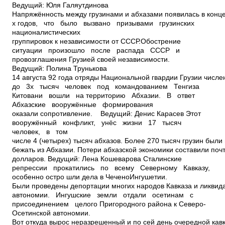
Ведущий: Юля Галяутдинова
Напряжённость между грузинами и абхазами появилась в конце
х годов, что было вызвано призывами грузинских
националистических
группировок к независимости от СССР.Обострение
ситуации произошло после распада СССР и
провозглашения Грузией своей независимости.
Ведущий: Полина Трунькова
14 августа 92 года отряды Национальной гвардии Грузии числ
до 3­х тысяч человек под командованием Тенгиза
Китовани вошли на территорию Абхазии. В ответ
Абхазские вооружённые формирования
оказали сопротивление. Ведущий: Денис Карасев Этот
вооружённый конфликт, унёс жизни 17 тысяч
человек, в том
числе 4 (четырех) тысяч абхазов. Более 270 тысяч грузин был
бежать из Абхазии. Потери абхазской экономики составили почт
долларов. Ведущий: Лена Кошеварова Сталинские
репрессии прокатились по всему Северному Кавказу,
особенно остро шли дела в Чечено­Ингушетии.
Были проведены депортации многих народов Кавказа и ликвид
автономии. Ингушские земли отдали осетинам с
присоединением целого Пригородного района к Северо­
Осетинской автономии.
Вот откуда вырос неразрешенный и по сей день очередной кав