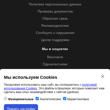
Политика персональных данных
Проверка документов
Обратная связь
Рекламодателям
Сообщить о нарушении
Центр поддержки
Мы в соцсетях
Вконтакте
Одноклассники
Youtube
Мы используем Cookies
Продолжая использовать наш сайт, вы соглашаетесь с
политикой
использования Cookies
. Это файлы в браузере, которые помогают нам
Образовательная лицензия №5257 от 09.09.2020 (Л035-
сделать ваш опыт взаимодействия с сайтом удобнее.
01253-67/00192487)
Функциональные
Аналитические
Маркетинговые
Принять настройки