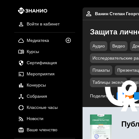
Ванин Степан Георг
Войти в кабинет
Защита личн
Медиатека
Аудио
Видео
До
Курсы
Исследовательские р
Сертификация
Плакаты
Презентац
Мероприятия
Таблицы эксель
mp
Конкурсы
Поделиться
Собрания
Классные часы
Новости
Публ
Ваше членство