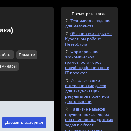
Посмотрите также
Техническое задание
для методиста
ика)
0б активном отдыхе в
Курортном районе
Петербурга
Формирование
работа
Памятки
экономической
грамотности через
еминары
расчёт эффективности
IT-проектов
Использование
интерактивных досок
для визуализации
результатов проектной
деятельности
Развитие навыков
научного поиска через
решение нестандартных
Добавить материал
задач в области
программирования