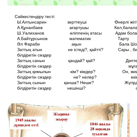
Сәйкестендіру тесті:
Ы.Алтынсарин зерттеуші Өнерлі жігі
А.Құнанбаев ағартушы Кел,балалар, 
Ш.Уалиханов әліппенің атасы Адам болам 
А.Байтұрсынов математик Тарту
Әл Фараби ақын Бала Шоқ
Заттың атын не істеді?, қайтті? Сары , би
білдіретін сөздер
Заттың санын қандай? қай? Дәптер, 
білдіретін сөздер мұғал
Заттың қимылын кім? кімдер? Он, жиыр
білдіретін сөздер не? нелер? екін
Заттың сынын қанша? Неше? Жүгірді, 
білдіретін сөздер нешінші? оты