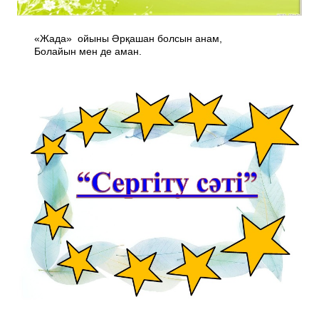
«Жада» ойыны Әрқашан болсын анам,
Болайын мен де аман.