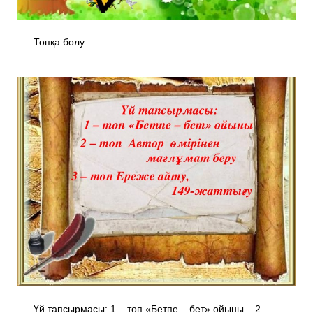
Топқа бөлу
Үй тапсырмасы: 1 – топ «Бетпе – бет» ойыны 2 –