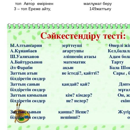
топ Автор өмірінен мағлұмат беру
3 – топ Ереже айту, 149­жаттығу