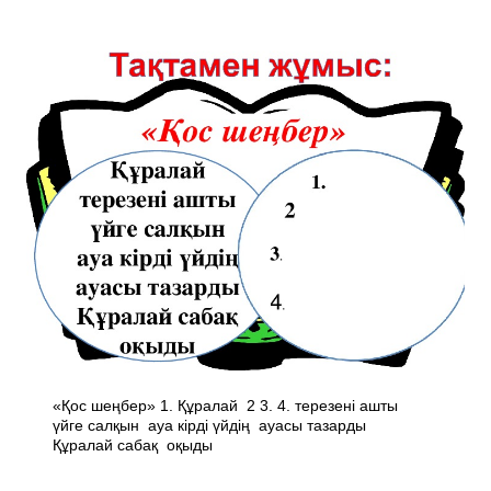
«Қос шеңбер» 1. Құралай 2 3. 4. терезені ашты
үйге салқын ауа кірді үйдің ауасы тазарды
Құралай сабақ оқыды