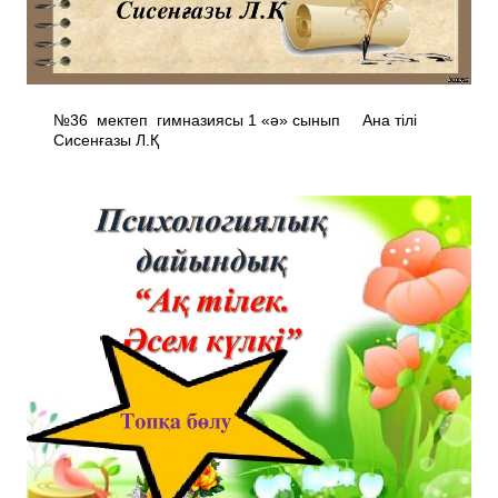
№36 мектеп ­ гимназиясы 1 «ә» сынып Ана тілі
Сисенғазы Л.Қ