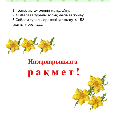
1.«Балаларға» өлеңін жатқа айту.
2.Ж.Жабаев туралы толық мәлімет жинау.
3.Сөйлем туралы ережені қайталау. 4.152­
жаттығу орындау.