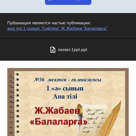
Публикация является частью публикации:
ана тілі 1 сынып "Сөйлем" Ж Жабаев "Балаларға"
лаззат.1ppt.ppt