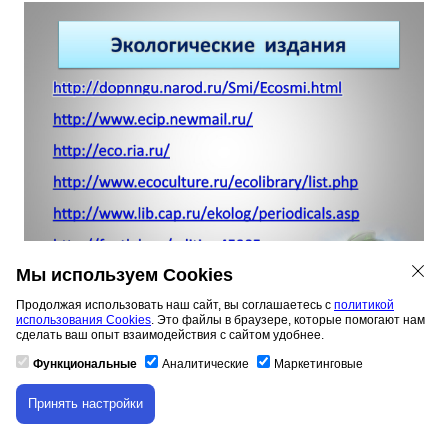
Мы используем Cookies
Продолжая использовать наш сайт, вы соглашаетесь с
политикой
использования Cookies
. Это файлы в браузере, которые помогают нам
Экологические издания
сделать ваш опыт взаимодействия с сайтом удобнее.
http://dopnngu.narod.ru/Smi/Ecosmi.html
Функциональные
Аналитические
Маркетинговые
http://www.ecip.newmail.ru/
http://eco.ria.ru/
Принять настройки
http://www.ecoculture.ru/ecolibrary/list.php
Скачивание материала доступно только для
авторизованных пользователей.
http://www.lib.cap.ru/ekolog/periodicals.asp
http://fantlab.ru/edition45905