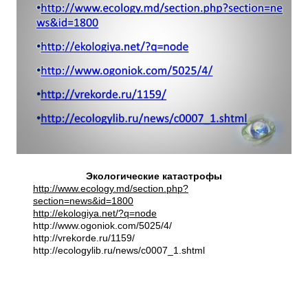
Экологические катастрофы
http://www.ecology.md/section.php?
section=news&id=1800
http://ekologiya.net/?q=node
http://www.ogoniok.com/5025/4/
http://vrekorde.ru/1159/
http://ecologylib.ru/news/c0007_1.shtml