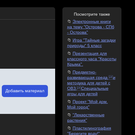
Посмотрите также
Электронные книги
на тему "Острова - СПб
- Острова"
Игра "Тайные загадки
природы" 5 класс
Презентация для
классного часа "Красоты
Крыма".
Предметно-
развивающая среда и
методика для детей с
ОВЗ. Специальные
Добавить материал
игры для детей
Проект "Мой дом.
Мой город"
"Лекарственные
растения"
Пластилинография
"Берегите воду!"