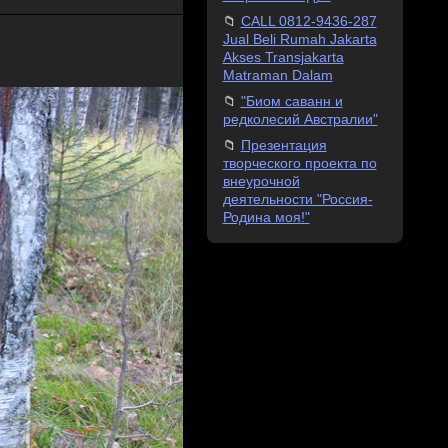
CALL 0812-9436-287
Jual Beli Rumah Jakarta
Akses Transjakarta
Matraman Dalam
"Биом саванн и
редколесий Австралии"
Презентация
творческого проекта по
внеурочной
деятельности "Россия-
Родина моя!"