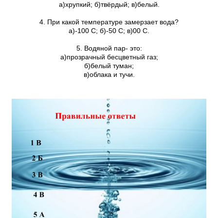
а)хрупкий; б)твёрдый; в)белый.
4. При какой температуре замерзает вода?
а)-100 С; б)-50 С; в)00 С.
5. Водяной пар- это:
а)прозрачный бесцветный газ;
б)белый туман;
в)облака и тучи.