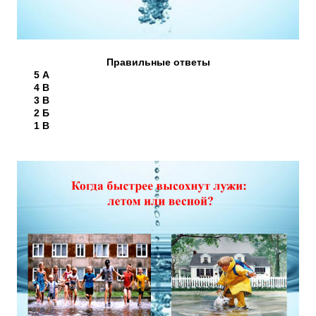
Правильные ответы
5 А
4 В
3 В
2 Б
1 В