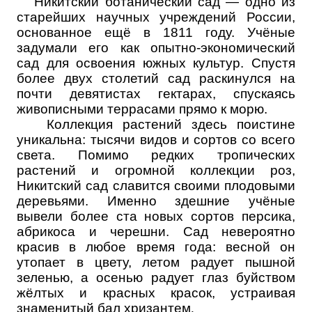
Никитский ботанический сад — одно из
старейших научных учреждений России,
основанное ещё в 1811 году. Учёные
задумали его как опытно-экономический
сад для освоения южных культур. Спустя
более двух столетий сад раскинулся на
почти девятистах гектарах, спускаясь
живописными террасами прямо к морю.
Коллекция растений здесь поистине
уникальна: тысячи видов и сортов со всего
света. Помимо редких тропических
растений и огромной коллекции роз,
Никитский сад славится своими плодовыми
деревьями. Именно здешние учёные
вывели более ста новых сортов персика,
абрикоса и черешни. Сад невероятно
красив в любое время года: весной он
утопает в цвету, летом радует пышной
зеленью, а осенью радует глаз буйством
жёлтых и красных красок, устраивая
знаменитый бал хризантем
.