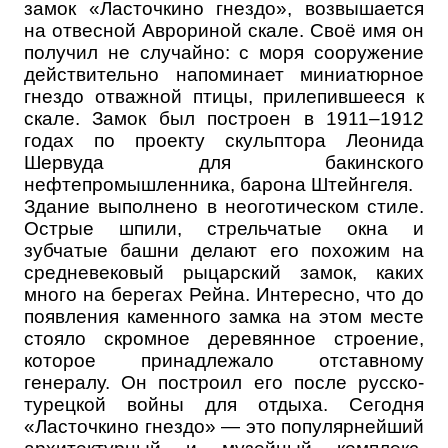
замок «Ласточкино гнездо», возвышается
на отвесной Аврориной скале. Своё имя он
получил не случайно: с моря сооружение
действительно напоминает миниатюрное
гнездо отважной птицы, прилепившееся к
скале. Замок был построен в 1911–1912
годах по проекту скульптора Леонида
Шервуда для бакинского
нефтепромышленника, барона Штейнгеля.
Здание выполнено в неоготическом стиле.
Острые шпили, стрельчатые окна и
зубчатые башни делают его похожим на
средневековый рыцарский замок, каких
много на берегах Рейна. Интересно, что до
появления каменного замка на этом месте
стояло скромное деревянное строение,
которое принадлежало отставному
генералу. Он построил его после русско-
турецкой войны для отдыха. Сегодня
«Ласточкино гнездо» — это популярнейший