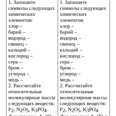
1. Запишите
1. Запишите
символы следующих
символы следующих
химических
химических
элементов:
элементов:
хлор –
хлор –
барий –
барий –
водород –
водород –
свинец –
свинец –
кальций –
кальций –
кислород –
кислород –
сера –
сера –
бром –
бром –
углерод –
углерод –
медь –
медь –
2. Рассчитайте
2. Рассчитайте
относительные
относительные
молекулярные массы
молекулярные массы
следующих веществ:
следующих веществ:
F
,
N
O
,
K
PO
.
F
,
N
O
,
K
PO
.
2
2
5
3
4
2
2
5
3
4