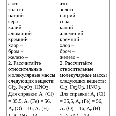
азот –
азот –
золото –
золото –
натрий –
натрий –
сера –
сера –
калий –
калий –
алюминий –
алюминий –
кремний –
кремний –
хлор –
хлор –
бром –
бром –
железо –
железо –
2. Рассчитайте
2. Рассчитайте
относительные
относительные
молекулярные массы
молекулярные массы
следующих веществ:
следующих веществ:
Cl
,
Fe
O
,
HNO
.
Cl
,
Fe
O
,
HNO
.
2
2
3
3
2
2
3
3
Для справки:
A
(
Cl
)
Для справки:
A
(
Cl
)
r
r
= 35,5,
A
(
Fe
) = 56,
= 35,5,
A
(
Fe
) = 56,
r
r
A
(
O
) = 16,
A
(
H
) =
A
(
O
) = 16,
A
(
H
) =
r
r
r
r
1,
A
(
N
) = 14
1,
A
(
N
) = 14