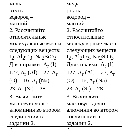
медь –
медь –
ртуть –
ртуть –
водород –
водород –
магний –
магний –
2. Рассчитайте
2. Рассчитайте
относительные
относительные
молекулярные массы
молекулярные массы
следующих веществ:
следующих веществ:
I
,
Al
O
,
Na
SiO
.
I
,
Al
O
,
Na
SiO
.
2
2
3
2
3
2
2
3
2
3
Для
справки
: A
(I) =
Для
справки
: A
(I) =
r
r
127, A
(Al) = 27, A
127, A
(Al) = 27, A
r
r
r
r
(O) = 16, A
(Na) =
(O) = 16, A
(Na) =
r
r
23, A
(Si) = 28
23, A
(Si) = 28
r
r
3. Вычислите
3. Вычислите
массовую долю
массовую долю
алюминия во втором
алюминия во втором
соединении в
соединении в
задании 2.
задании 2.