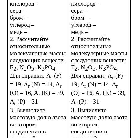
кислород –
кислород –
сера –
сера –
бром –
бром –
углерод –
углерод –
медь –
медь –
2. Рассчитайте
2. Рассчитайте
относительные
относительные
молекулярные массы
молекулярные массы
следующих веществ:
следующих веществ:
F
,
N
O
,
K
PO
.
F
,
N
O
,
K
PO
.
2
2
5
3
4
2
2
5
3
4
Для справки:
A
(
F
)
Для справки:
A
(
F
) =
r
r
= 19,
A
(
N
) = 14,
A
19,
A
(
N
) = 14,
A
r
r
r
r
(
O
) = 16,
A
(
K
) = 39,
(
O
) = 16,
A
(
K
) = 39,
r
r
A
(
P
) = 31
A
(
P
) = 31
r
r
3. Вычислите
3. Вычислите
массовую долю азота
массовую долю азота
во втором
во втором
соединении в
соединении в