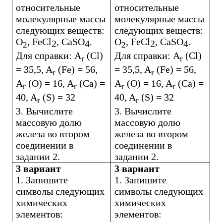
относительные
относительные
молекулярные массы
молекулярные массы
следующих веществ:
следующих веществ:
О
,
FeCl
,
CaSO
.
О
,
FeCl
,
CaSO
.
2
4
2
4
2
2
Для
справки
: A
(Cl)
Для
справки
: A
(Cl)
r
r
= 35,5, A
(Fe) = 56,
= 35,5, A
(Fe) = 56,
r
r
A
(O) = 16, A
(Ca) =
A
(O) = 16, A
(Ca) =
r
r
r
r
40, A
(S) = 32
40, A
(S) = 32
r
r
3. Вычислите
3. Вычислите
массовую долю
массовую долю
железа во втором
железа во втором
соединении в
соединении в
задании 2.
задании 2.
3 вариант
3 вариант
1. Запишите
1. Запишите
символы следующих
символы следующих
химических
химических
элементов:
элементов: