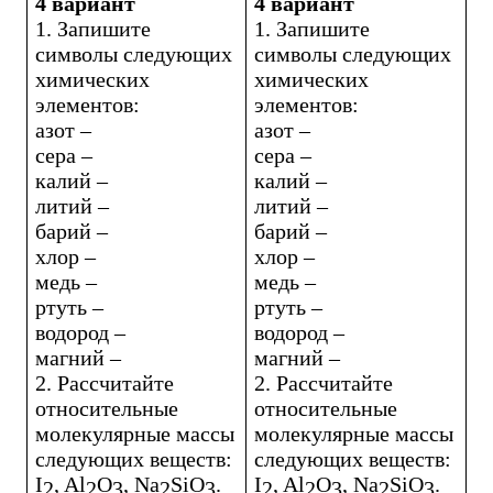
4 вариант
4 вариант
1. Запишите
1. Запишите
символы следующих
символы следующих
химических
химических
элементов:
элементов:
азот –
азот –
сера –
сера –
калий –
калий –
литий –
литий –
барий –
барий –
хлор –
хлор –
медь –
медь –
ртуть –
ртуть –
водород –
водород –
магний –
магний –
2. Рассчитайте
2. Рассчитайте
относительные
относительные
молекулярные массы
молекулярные массы
следующих веществ:
следующих веществ:
I
,
Al
O
,
Na
SiO
.
I
,
Al
O
,
Na
SiO
.
2
2
3
2
3
2
2
3
2
3