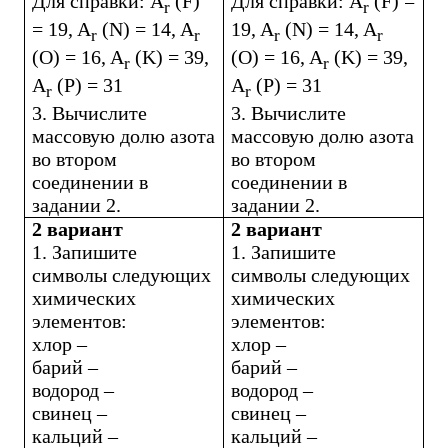
Для справки:
A
(
F
)
Для справки:
A
(
F
) =
r
r
= 19,
A
(
N
) = 14,
A
19,
A
(
N
) = 14,
A
r
r
r
r
(
O
) = 16,
A
(
K
) = 39,
(
O
) = 16,
A
(
K
) = 39,
r
r
A
(
P
) = 31
A
(
P
) = 31
r
r
3. Вычислите
3. Вычислите
массовую долю азота
массовую долю азота
во втором
во втором
соединении в
соединении в
задании 2.
задании 2.
2 вариант
2 вариант
1. Запишите
1. Запишите
символы следующих
символы следующих
химических
химических
элементов:
элементов:
хлор –
хлор –
барий –
барий –
водород –
водород –
свинец –
свинец –
кальций –
кальций –