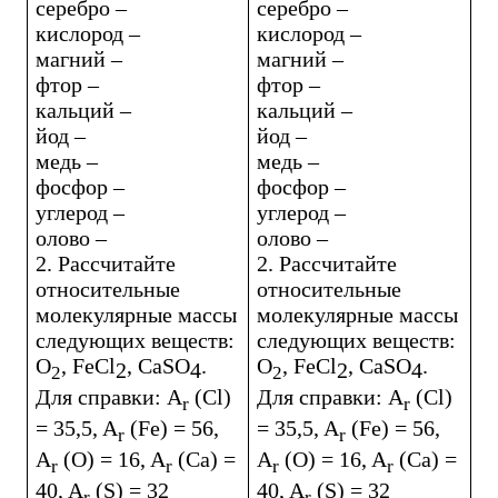
серебро –
серебро –
кислород –
кислород –
магний –
магний –
фтор –
фтор –
кальций –
кальций –
йод –
йод –
медь –
медь –
фосфор –
фосфор –
углерод –
углерод –
олово –
олово –
2. Рассчитайте
2. Рассчитайте
относительные
относительные
молекулярные массы
молекулярные массы
следующих веществ:
следующих веществ:
О
,
FeCl
,
CaSO
.
О
,
FeCl
,
CaSO
.
2
4
2
4
2
2
Для
справки
: A
(Cl)
Для
справки
: A
(Cl)
r
r
= 35,5, A
(Fe) = 56,
= 35,5, A
(Fe) = 56,
r
r
A
(O) = 16, A
(Ca) =
A
(O) = 16, A
(Ca) =
r
r
r
r
40, A
(S) = 32
40, A
(S) = 32
r
r