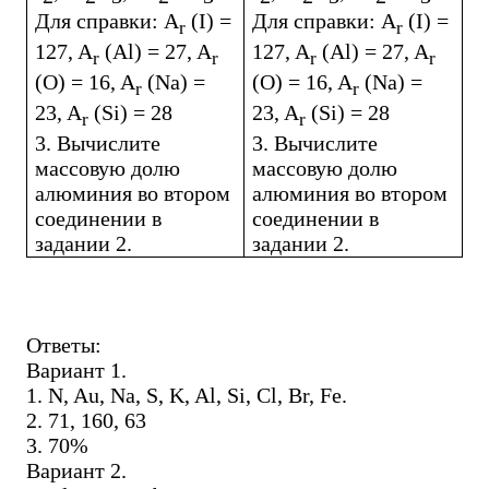
Для
справки
: A
(I) =
Для
справки
: A
(I) =
r
r
127, A
(Al) = 27, A
127, A
(Al) = 27, A
r
r
r
r
(O) = 16, A
(Na) =
(O) = 16, A
(Na) =
r
r
23, A
(Si) = 28
23, A
(Si) = 28
r
r
3. Вычислите
3. Вычислите
массовую долю
массовую долю
алюминия во втором
алюминия во втором
соединении в
соединении в
задании 2.
задании 2.
Ответы
:
Вариант
1.
1. N, Au, Na, S, K, Al, Si, Cl, Br, Fe.
2. 71, 160, 63
3. 70%
Вариант
2.