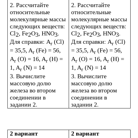
2. Рассчитайте
2. Рассчитайте
относительные
относительные
молекулярные массы
молекулярные массы
следующих веществ:
следующих веществ:
Cl
,
Fe
O
,
HNO
.
Cl
,
Fe
O
,
HNO
.
2
2
3
3
2
2
3
3
Для справки:
A
(
Cl
)
Для справки:
A
(
Cl
)
r
r
= 35,5,
A
(
Fe
) = 56,
= 35,5,
A
(
Fe
) = 56,
r
r
A
(
O
) = 16,
A
(
H
) =
A
(
O
) = 16,
A
(
H
) =
r
r
r
r
1,
A
(
N
) = 14
1,
A
(
N
) = 14
r
r
3. Вычислите
3. Вычислите
массовую долю
массовую долю
железа во втором
железа во втором
соединении в
соединении в
задании 2.
задании 2.
2 вариант
2 вариант