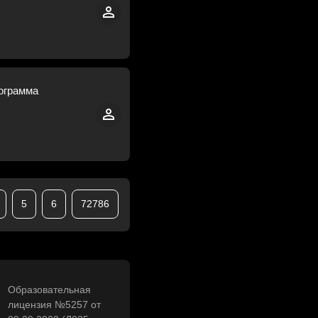
ограмма
5
6
72786
Образовательная
лицензия №5257 от