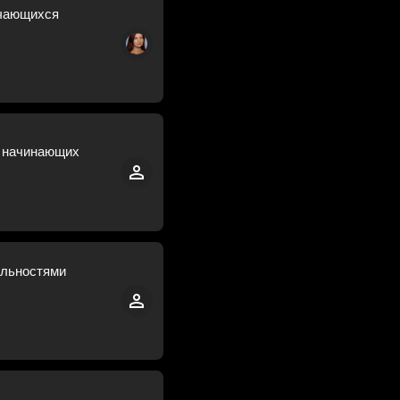
учающихся
я начинающих
ельностями