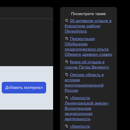
Посмотрите также
0б активном отдыхе в
Курортном районе
Петербурга
Презентация
Обобщение
педагогического опыта
Обереги древних славян
Книги об отдыхе в
городе Петра Великого
Омская область в
истории
многонациональной
Добавить материал
России
«Крепости
Ленинградской земли»
Волонтерская
экскурсионная
деятельность
«Крепости