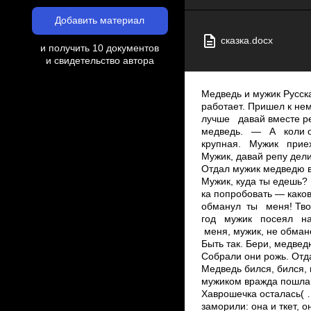
Добавить материал
сказка.docx
и получить 10 документов
и свидетельство автора
Медведь и мужик Русс
работает. Пришел к
лучше давай вместе р
медведь. — А коли обм
крупная. Мужик приеха
Мужик, давай репу дел
Отдал мужик медведю вс
Мужик, куда ты едеш
ка попробовать — как
обманул ты меня! Твои
год мужик посеял на 
меня, мужик, не обма
Быть так. Бери, медвед
Собрали они рожь. Отда
Медведь бился, бился, 
мужиком вражда пошла.
Хаврошечка осталась( 
заморили: она и ткет, 