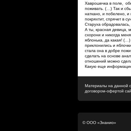
Хаврошечка в поле, обн
поживать. (…) Так и сб
наткано, и побелено, и 
покряхтит, спрячет в с
Старуха обрадовалась
А ты, красная девица, 
схорони и никогда меня
яблонька, да какая! (
приклонились и яблочки
стала она в добре пож
сделать на основе ана
отношений можно сделат
Какую еще информацию 
Материалы на данной с
договором-офертой са
© ООО «Знанио»