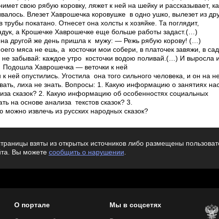
имет свою рябую коровку, ляжет к ней на шейку и рассказывает, ка
ывалось. Влезет Хаврошечка коровушке в одно ушко, вылезет из дру
в трубы покатано. Отнесет она холсты к хозяйке. Та поглядит,
ундук, а Крошечке­ Хаврошечке еще больше работы задаст.(…)
, на другой же день пришла к мужу: — Режь рябую корову! (…
моего мяса не ешь, а косточки мои собери, в платочек завяжи, в са
 не забывай: каждое утро косточки водою поливай.(…) И выросла 
…) Подошла Хаврошечка — веточки к ней
 к ней опустились. Угостила она того сильного человека, и он на 
ивать, лиха не знать. Вопросы: 1. Какую информацию о занятиях н
лиза сказок? 2. Какую информацию об особенностях социальных
ь на основе анализа текстов сказок? 3.
можно извлечь из русских народных сказок?
траницы взяты из открытых источников либо размещены пользовате
йта. Вы можете
сообщить о нарушении
.
О портале
Мы в соцсетях