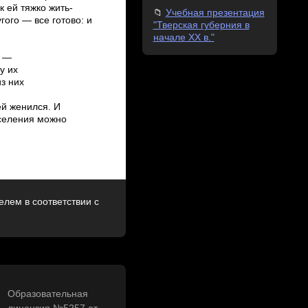
к ей тяжко жить­
Учебная презентация
гого — все готово: и
"Тверская губерния в
начале XX в."
) —
ду их
из них
ней женился. И
аселения можно
лем в соответствии с
Образовательная