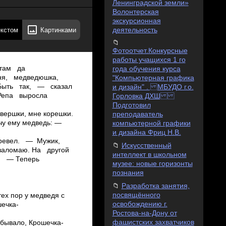
Ленинградской земли»
Волонтерская
экскурсионная
екстом
Картинками
деятельность
Фотоотчет.Конкурсные
работы учащихся 1 го
 там да
года обучения курса
ня, медведюшка,
"Компьютерная графика
— Быть так, — сказал
и дизайн" . МБУДО г.о.
. Репа выросла
Горловка ДХШ
Подготовил
 вершки, мне корешки.
преподаватель
ечу ему медведь: —
компьютерной графики
и дизайна Фриц Н.В.
заревел. — Мужик,
Искусственный
о заломаю. На другой
интеллект в школьном
: — Теперь
музее: новые горизонты
познания
Разработка занятия,
посвящённого
тех пор у медведя с
освобождению г.
ечка­
Ростова-на-Дону от
фашистских захватчиков
, бывало, Крошечка­