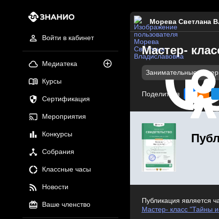
Морева Светлана В
Войти в кабинет
Мастер- клас
Медиатека
Занимательные мате
Курсы
Поделиться
Сертификация
Мероприятия
Конкурсы
Публ
Собрания
Классные часы
Новости
Публикация является ч
Ваше членство
Мастер- класс "Тайны и